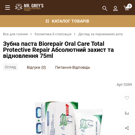
0
КАТАЛОГ ТОВАРІВ
Все для гоління
Косметика й стилізація
Догляд за порожниною рота
Зубна паста Biorepair Oral Care Total
Protective Repair Абсолютний захист та
відновлення 75ml
Огляд
Відгуки (0)
Питання-Відповідь
Арт:
5389
Додат
в
обран
Додат
в
порівн