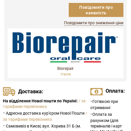
Повідомити про
наявність
Повідомити про зниження ціни
Biorepair
Італія
Оплата:
Доставка:
-
На відділення Нової пошти по Україні:
/ за
Готівкою при
тарифами перевізника
отриманні
-
Адресна доставка кур'єром Нової Пошти
/
-
Оплата за
за тарифами перевізника
рахунком (для
-
Самовивіз в Києві, вул. Хорива 31 Б (м.
терміналів і карт