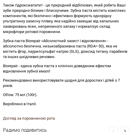
Також гідроксиапатит - це природний відбілювач, який робить Ваші
зуби природно білими і блискучими. Зубна паста містить комплекс
компонентів, які безпечно і ефективно формують однорідну
ультратонку захисну плівку, яка надійно захищає від запальних
захворювань ясен, неприємного запаху і нормалізує склад
мікрофлори ротової порожнини.
Зубна паста Biorepair «Абсолютний захист і відновлення» -
абсолютно безпечна, низькоабразивна паста (RDA≈ 50), яка не
містить фтор, лаурилсульфат натрію (SLS), діоксид титану, парабенів
та інших шкідливих речовин.
Biorepair - єдина зубна паста з клінічно доведеним ефектом
відновлення зубної емалі!
Рекомендовано використовувати щодня для дорослих і дітей з 7
років.
Об'єм: 75 мл (100г).
Вироблено в Італії.
Догляд за порожниною рота
Радимо подивитись