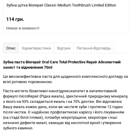
Зубна щітка Biorepair Classic Medium Toothbrush Limited Edition
114 грн.
Немає в наявності
Опис
Характеристики
Відгуки
Питання-Відповідь
Зубна паста Biorepair Oral Care Total Protective Repair Абсолютний
захист та відновлення 75ml
Це високоефективна паста для щоденного комплексного догляду за
всієї ротовою порожниною.
Паста містить біоактивні наногідроксиапатит в запатентованій
формулі microRepair (Рідка емаль), ідентичний природному мінералу,
з якого на 93% складається емаль і на 70% дентин. Він відновлює
Вашу емаль кожен день, коли ви чистите зуби і протягом 12 годин
після чистки. Є надійною профілактикою карієсу і його лікуванням
(на стадії білої плями), пломбує мікротріщини, мікропори і інші
незначні дефекти емалі, захищає від кислотної ерозії і утворення
зубного каменю.