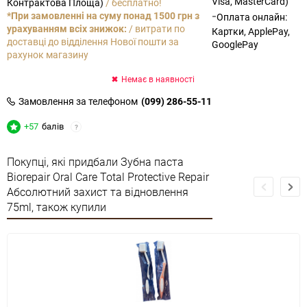
Visa, MasterCard)
Контрактова Площа)
/ бесплатно!
-
*При замовленні на суму понад 1500 грн з
Оплата онлайн:
урахуванням всіх знижок:
/ витрати по
Картки, ApplePay,
доставці до відділення Нової пошти за
GooglePay
рахунок магазину
Немає в наявності
Замовлення за телефоном
(099) 286-55-11
+57
балів
?
Покупці, які придбали Зубна паста
Biorepair Oral Care Total Protective Repair
Абсолютний захист та відновлення
75ml, також купили