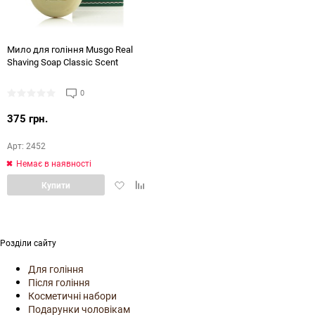
Мило для гоління Musgo Real
Shaving Soap Classic Scent
0
375 грн.
Арт: 2452
Немає в наявності
Додати
Додати
Купити
в
в
обране
порівняння
Розділи сайту
Для гоління
Після гоління
Косметичні набори
Подарунки чоловікам