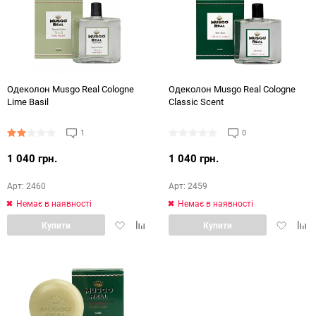
48
72
144
Одеколон Musgo Real Cologne
Одеколон Musgo Real Cologne
Lime Basil
Classic Scent
1
0
1 040 грн.
1 040 грн.
Арт: 2460
Арт: 2459
Немає в наявності
Немає в наявності
Додати
Додати
Додати
Дод
Купити
Купити
в
в
в
в
обране
порівняння
обране
порі