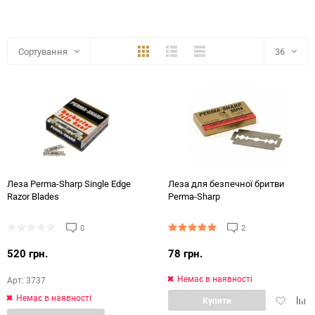
Плитка
Детально
Компактно
Сортування
36
36
48
72
144
Леза Perma-Sharp Single Edge
Леза для безпечної бритви
Razor Blades
Perma-Sharp
0
2
520 грн.
78 грн.
Немає в наявності
Арт: 3737
Немає в наявності
Додати
Дод
Купити
в
в