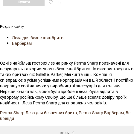
Додати
Додати
Купити
обране
порі
в
в
обране
порівняння
Розділи сайту
Леза для безпечних бритв
Барберам
Одні з найбільш гострих лез на ринку Perma Sharp призначені для
перукарень та користувачів безпечної бритви. Їх використовують в
таких бритвах як: Gillette, Parker, Merkur та інші. Компанія
співпрацює з усіма успішними корпораціями в цій області і постійно
покращує свої навички у виробництві аксесуарів для гоління.
Нержавіюча сталь, з якої були зроблені леза, була відлита в
суворому російському Сибіру, що ще більше вселяє довіру про їх
надійності. Леза Perma Sharp для справжніх чоловіків.
Perma-Sharp Леза для безпечних бритв
,
Perma-Sharp Барберам
,
Всі
бренди
вгору