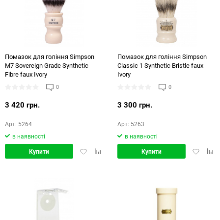
48
72
144
Помазок для гоління Simpson
Помазок для гоління Simpson
M7 Sovereign Grade Synthetic
Classic 1 Synthetic Bristle faux
Fibre faux Ivory
Ivory
0
0
3 420 грн.
3 300 грн.
Арт: 5264
Арт: 5263
в наявності
в наявності
Додати
Додати
Додати
Дод
Купити
Купити
в
в
в
в
обране
порівняння
обране
порі