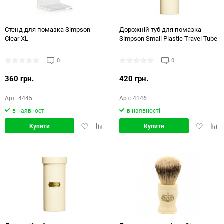
Стенд для помазка Simpson
Дорожній туб для помазка
Clear XL
Simpson Small Plastic Travel Tube
0
0
360 грн.
420 грн.
Арт: 4445
Арт: 4146
в наявності
в наявності
Додати
Додати
Додати
Дод
Купити
Купити
в
в
в
в
обране
порівняння
обране
порі