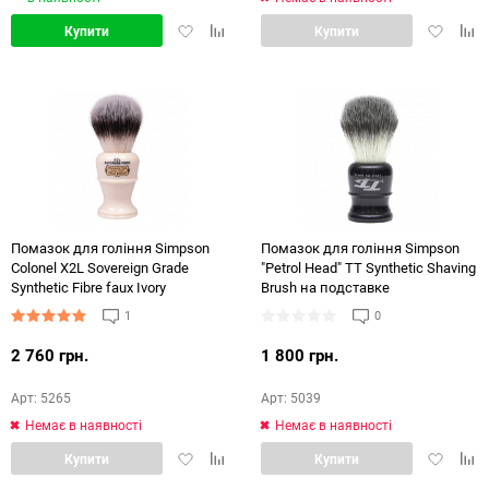
Додати
Додати
Додати
Дод
Купити
Купити
в
в
в
в
обране
порівняння
обране
порі
Помазок для гоління Simpson
Помазок для гоління Simpson
Colonel X2L Sovereign Grade
"Petrol Head" TT Synthetic Shaving
Synthetic Fibre faux Ivory
Brush на подставке
1
0
2 760 грн.
1 800 грн.
Арт: 5265
Арт: 5039
Немає в наявності
Немає в наявності
Додати
Додати
Додати
Дод
Купити
Купити
в
в
в
в