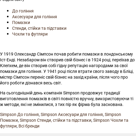
До гоління
Аксесуари для гоління
Помазки
Стенди, стійки та підставки
Чохли та футляри
У 1919 Олександр Сімпсон почав робити помазки в лондонському
Іст-Енді. Незабаром він створив свій бізнес і в 1924 році, переїхав до
Клепхем, де він створив собі гідну репутацію нагородами за свої
помазки для гоління. У 1941 році після втрати свого заводу в Бліці,
містер Сімпсон переніс свій бізнес на захід країни, після чого про
його роботи дізнався весь світ.
На сьогоднішній день компанія Simpson продовжує традиції
виготовлення помазків в світі повністю вручну, використовуючи ті
ж методи, які не змінилися, з тих пір як фірма була заснована.
Simpson До гоління
,
Simpson Аксесуари для гоління
,
Simpson
Помазки
,
Simpson Стенди, стійки та підставки
,
Simpson Чохли та
футляри
,
Всі бренди