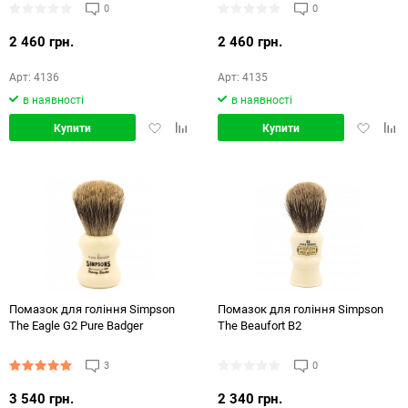
0
0
2 460 грн.
2 460 грн.
Арт: 4136
Арт: 4135
в наявності
в наявності
Додати
Додати
Додати
Дод
Купити
Купити
в
в
в
в
обране
порівняння
обране
порі
Помазок для гоління Simpson
Помазок для гоління Simpson
The Eagle G2 Pure Badger
The Beaufort B2
3
0
3 540 грн.
2 340 грн.