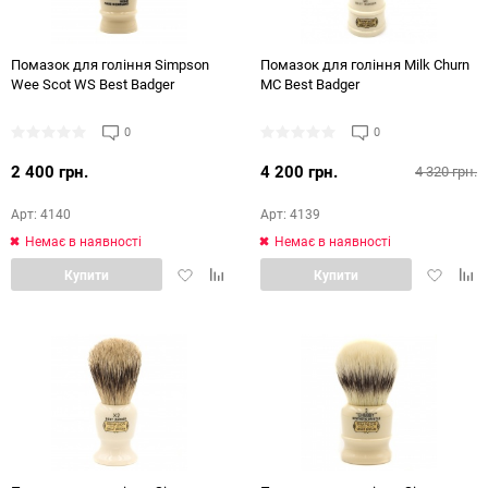
Помазок для гоління Simpson
Помазок для гоління Milk Churn
Wee Scot WS Best Badger
MC Best Badger
0
0
2 400 грн.
4 200 грн.
4 320 грн.
Арт: 4140
Арт: 4139
Немає в наявності
Немає в наявності
Додати
Додати
Додати
Дод
Купити
Купити
в
в
в
в
обране
порівняння
обране
порі