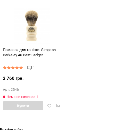
обране
порівняння
обране
порі
Помазок для гоління Simpson
Berkeley 46 Best Badger
1
2 760 грн.
Арт: 2546
Немає в наявності
Додати
Додати
Купити
в
в
обране
порівняння
Розділи сайту