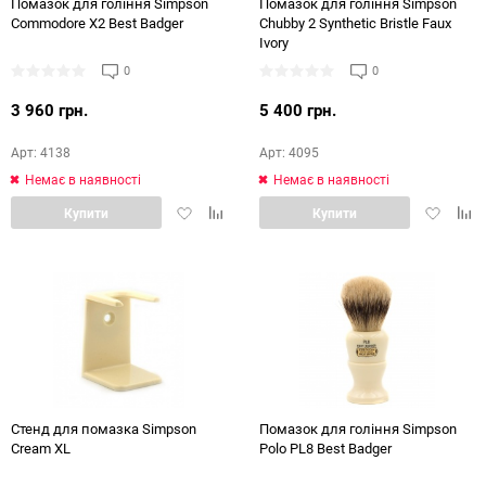
Помазок для гоління Simpson
Помазок для гоління Simpson
Commodore X2 Best Badger
Chubby 2 Synthetic Bristle Faux
Ivory
0
0
3 960 грн.
5 400 грн.
Арт: 4138
Арт: 4095
Немає в наявності
Немає в наявності
Додати
Додати
Додати
Дод
Купити
Купити
в
в
в
в
обране
порівняння
обране
порі
Стенд для помазка Simpson
Помазок для гоління Simpson
Cream XL
Polo PL8 Best Badger