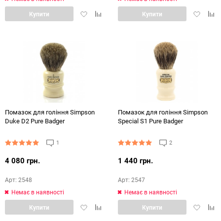
Додати
Додати
Додати
Дод
Купити
Купити
в
в
в
в
обране
порівняння
обране
порі
Помазок для гоління Simpson
Помазок для гоління Simpson
Duke D2 Pure Badger
Special S1 Pure Badger
1
2
4 080 грн.
1 440 грн.
Арт: 2548
Арт: 2547
Немає в наявності
Немає в наявності
Додати
Додати
Додати
Дод
Купити
Купити
в
в
в
в