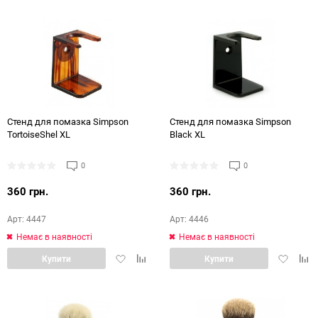
обране
порівняння
обране
порі
Стенд для помазка Simpson
Стенд для помазка Simpson
TortoiseShel XL
Black XL
0
0
360 грн.
360 грн.
Арт: 4447
Арт: 4446
Немає в наявності
Немає в наявності
Додати
Додати
Додати
Дод
Купити
Купити
в
в
в
в
обране
порівняння
обране
порі