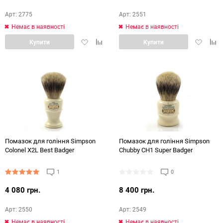
Арт: 2775
Арт: 2551
Немає в наявності
Немає в наявності
Додати
Додати
Додати
Дод
Купити
Купити
в
в
в
в
обране
порівняння
обране
порі
Помазок для гоління Simpson
Помазок для гоління Simpson
Colonel X2L Best Badger
Chubby CH1 Super Badger
1
0
4 080 грн.
8 400 грн.
Арт: 2550
Арт: 2549
Немає в наявності
Немає в наявності