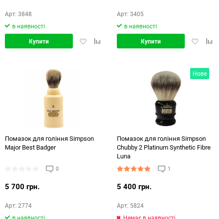
Арт: 3848
Арт: 3405
в наявності
в наявності
Додати
Додати
Додати
Дод
Купити
Купити
в
в
в
в
обране
порівняння
обране
порі
Нове
Помазок для гоління Simpson
Помазок для гоління Simpson
Major Best Badger
Chubby 2 Platinum Synthetic Fibre
Luna
0
1
5 700 грн.
5 400 грн.
Арт: 2774
Арт: 5824
в наявності
Немає в наявності