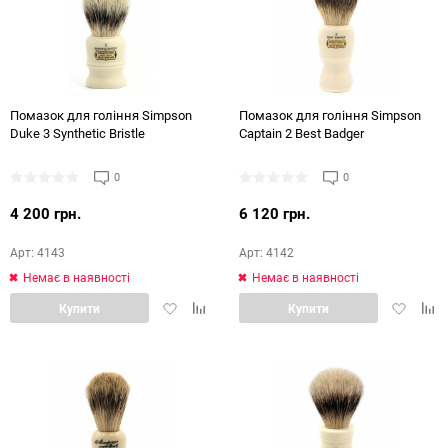
Помазок для гоління Simpson
Помазок для гоління Simpson
Duke 3 Synthetic Bristle
Captain 2 Best Badger
0
0
4 200 грн.
6 120 грн.
Арт: 4143
Арт: 4142
Немає в наявності
Немає в наявності
Додати
Додати
Додати
Дод
Купити
Купити
в
в
в
в
обране
порівняння
обране
порі