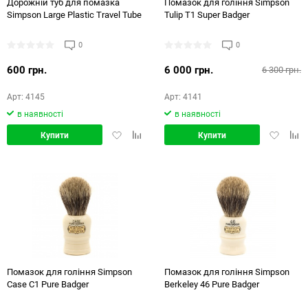
Дорожній туб для помазка
Помазок для гоління Simpson
Simpson Large Plastic Travel Tube
Tulip T1 Super Badger
0
0
600 грн.
6 000 грн.
6 300 грн.
Арт: 4145
Арт: 4141
в наявності
в наявності
Додати
Додати
Додати
Дод
Купити
Купити
в
в
в
в
обране
порівняння
обране
порі
Помазок для гоління Simpson
Помазок для гоління Simpson
Case С1 Pure Badger
Berkeley 46 Pure Badger