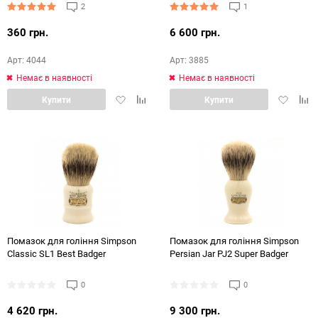
2
1
360 грн.
6 600 грн.
Арт: 4044
Арт: 3885
Немає в наявності
Немає в наявності
Додати
Додати
Додати
Дод
Купити
Купити
в
в
в
в
обране
порівняння
обране
порі
Помазок для гоління Simpson
Помазок для гоління Simpson
Classic SL1 Best Badger
Persian Jar PJ2 Super Badger
0
0
4 620 грн.
9 300 грн.