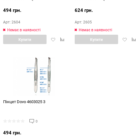
494 грн.
624 грн.
Арт: 2604
Арт: 2605
Немає в наявності
Немає в наявності
Додати
Додати
Додати
Дод
Купити
Купити
в
в
в
в
обране
порівняння
обране
порі
Пінцет Dovo 4603025 3
0
494 грн.