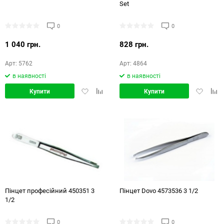
Set
0
0
1 040 грн.
828 грн.
Арт: 5762
Арт: 4864
в наявності
в наявності
Додати
Додати
Додати
Дод
Купити
Купити
в
в
в
в
обране
порівняння
обране
порі
Пінцет професійний 450351 3
Пінцет Dovo 4573536 3 1/2
1/2
0
0