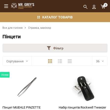
0
КАТАЛОГ ТОВАРІВ
Все для гоління
Стрижка, манікюр
Пінцети
Фільтр
Плитка
Детально
Компактно
Сортування
36
36
Нове
48
72
144
Пінцет MUEHLE PINZETTE
Набір пінцетів Rockwell Tweezer