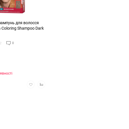
ампунь для волосся
n Coloring Shampoo Dark
0
явності
Додати
Додати
в
в
обране
порівняння