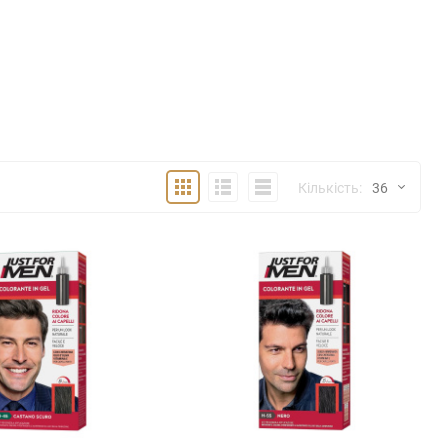
Плитка
Детально
Компактно
Кількість:
36
36
48
72
144