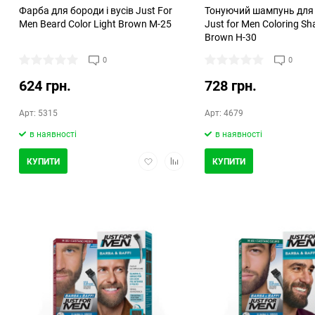
Фарба для бороди і вусів Just For
Тонуючий шампунь для
Men Beard Color Light Brown M-25
Just for Men Coloring S
Brown H-30
0
0
624 грн.
728 грн.
Арт: 5315
Арт: 4679
в наявності
в наявності
Додати
Додати
КУПИТИ
КУПИТИ
в
в
обране
порівняння