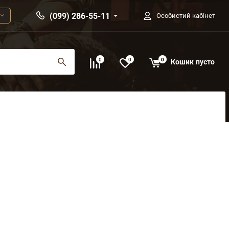
(099) 286-55-11
Особистий кабінет
0
0
0
Кошик
пусто