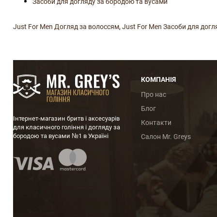
Засоби для догляду за бородою та вусами
Just For Men Догляд за волоссям
,
Just For Men Засоби для догл
КОМПАНІЯ
Про нас
Блог
Інтернет-магазин бритв і аксесуарів
Контакти
для класичного гоління і догляду за
бородою та вусами №1 в Україні
Салон Mr. Greys