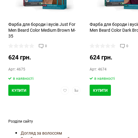
Фарба для бороди і вусів Just For
Фарба для бороди і вусі
Men Beard Color Medium Brown M-
Men Beard Color Dark B
35
0
0
624 грн.
624 грн.
Арт: 4675
Арт: 4674
в наявності
в наявності
Додати
Додати
КУПИТИ
КУПИТИ
в
в
обране
порівняння
Розділи сайту
Догляд за волоссям