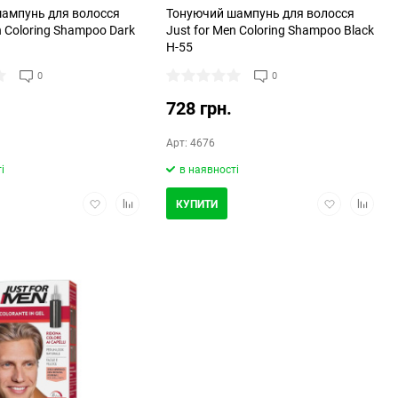
ампунь для волосся
Тонуючий шампунь для волосся
n Coloring Shampoo Dark
Just for Men Coloring Shampoo Black
H-55
0
0
728 грн.
Арт: 4676
і
в наявності
Додати
Додати
Додати
Додати
КУПИТИ
в
в
в
в
обране
порівняння
обране
порівня