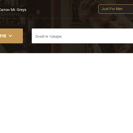
Just For Men
Салон Mr. Greys
РІВ