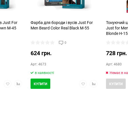
в Just For
Фарба для бороди і вусів Just For
Тонуючий ш
rown M-45
Men Beard Color Real Black M-55
Just for Me
Blonde H-15
0
624 грн.
728 грн.
Арт: 4673
Арт: 4680
в наявності
Немає в на
Додати
Додати
Додати
Додати
КУПИТИ
КУПИТИ
в
в
в
в
обране
порівняння
обране
порівняння