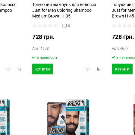
 волосся
Тонуючий шампунь для волосся
Тонуючий ш
hampoo
Just for Men Coloring Shampoo
Just for Me
Medium Brown H-35
Brown H-45
0
728 грн.
728 грн.
Арт: 4678
Арт: 4677
в наявності
в наявност
Додати
Додати
Додати
Додати
КУПИТИ
КУПИТИ
в
в
в
в
обране
порівняння
обране
порівняння