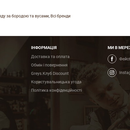
яду за бородою та вусами
,
Всі бренди
ІНФОРМАЦІЯ
МИ В МЕРЕ
Доставка та оплата
Фейс
Обмін і повернення
Insta
Greys.Клуб Discount
Користувальницька угода
Політика конфіденційності