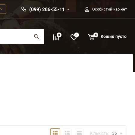
(099) 286-55-11
Особистий кабінет
0
0
0
Кошик
пусто
Плитка
Детально
Компактно
Кількість:
36