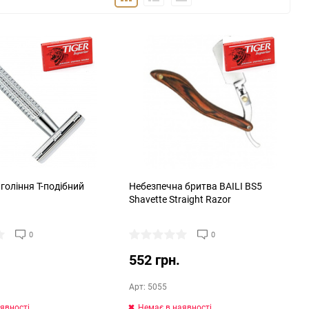
36
48
72
144
гоління Т-подібний
Небезпечна бритва BAILI BS5
1
Shavette Straight Razor
0
0
552 грн.
Арт: 5055
явності
Немає в наявності