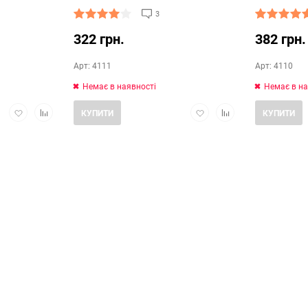
3
322 грн.
382 грн.
Арт: 4111
Арт: 4110
Немає в наявності
Немає в на
Додати
Додати
Додати
Додати
КУПИТИ
КУПИТИ
в
в
в
в
обране
порівняння
обране
порівняння