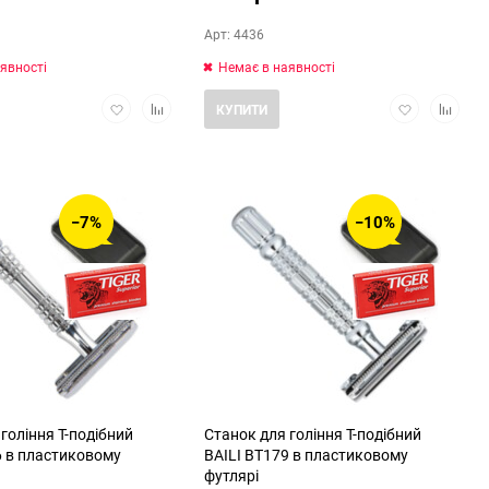
Арт: 4436
явності
Немає в наявності
Додати
Додати
Додати
Додати
КУПИТИ
в
в
в
в
обране
порівняння
обране
порівня
−7%
−10%
гоління Т-подібний
Станок для гоління Т-подібний
6 в пластиковому
BAILI BT179 в пластиковому
футлярі