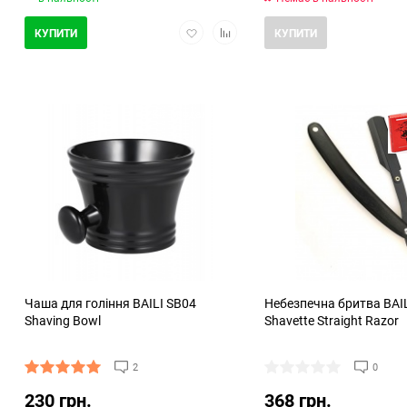
Додати
Додати
КУПИТИ
КУПИТИ
в
в
обране
порівняння
Хіт продажів
Чаша для гоління BAILI SB04
Небезпечна бритва BAI
Shaving Bowl
Shavette Straight Razor
2
0
230 грн.
368 грн.