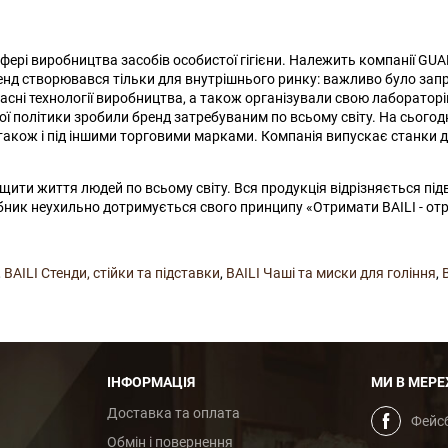
 сфері виробництва засобів особистої гігієни. Належить компанії G
ренд створювався тільки для внутрішнього ринку: важливо було зап
асні технології виробництва, а також організували свою лаборатор
ої політики зробили бренд затребуваним по всьому світу. На сьогод
також і під іншими торговими марками. Компанія випускає станки для 
ращити життя людей по всьому світу. Вся продукція відрізняється п
ник неухильно дотримується свого принципу «Отримати BAILI - отрим
,
BAILI Стенди, стійки та підставки
,
BAILI Чаші та миски для гоління
,
ІНФОРМАЦІЯ
МИ В МЕРЕ
Доставка та оплата
Фейс
Обмін і повернення