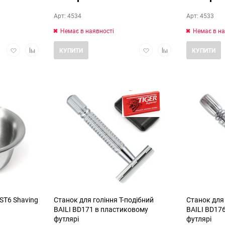
Арт: 4534
Арт: 4533
Немає в наявності
Немає в на
Додати
Додати
Додати
Додати
КУПИТИ
КУПИТИ
в
в
в
в
обране
порівняння
обране
порівняння
 ST6 Shaving
Станок для гоління Т-подібний
Станок для 
BAILI BD171 в пластиковому
BAILI BD17
футлярі
футлярі