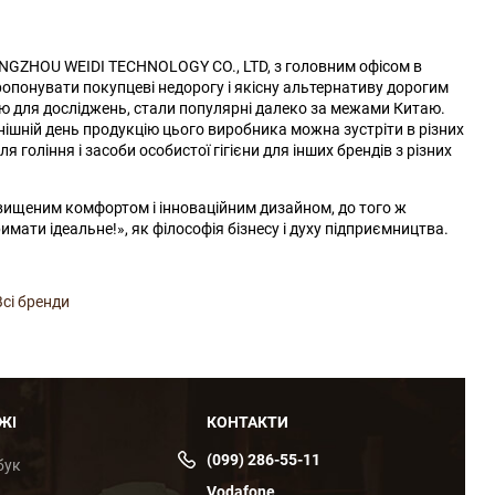
UANGZHOU WEIDI TECHNOLOGY CO., LTD, з головним офісом в
ропонувати покупцеві недорогу і якісну альтернативу дорогим
ію для досліджень, стали популярні далеко за межами Китаю.
нішній день продукцію цього виробника можна зустріти в різних
гоління і засоби особистої гігієни для інших брендів з різних
ідвищеним комфортом і інноваційним дизайном, до того ж
ати ідеальне!», як філософія бізнесу і духу підприємництва.
Всі бренди
ЖІ
КОНТАКТИ
(099) 286-55-11
бук
Vodafone