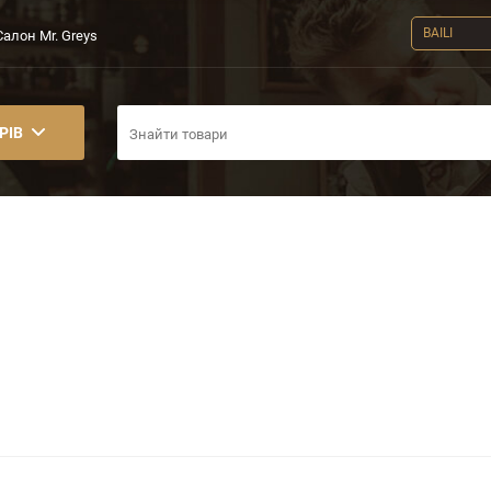
BAILI
Салон Mr. Greys
РІВ