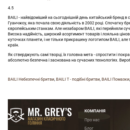
4.5
BAILI - найвідоміший на сьогоднішній день китайський бренд в
Гуанчжоу, яка почала свою діяльність в 2002 році. Спочатку б
європейським станкам. Але незабаром BAILI, які перейняли суч
Висока надійність, широкий асортимент товарів і лояльна цінов
куточках планети, і не тільки прикрашену логотипом BAILI, але 
країн.
Як стверджують самі творці, їх головна мета - спростити і пок
абсолютно безпечна і заснована на сучасних технологіях. Вироб
BAILI Небезпечні бритви
,
BAILI Т - подібні бритви
,
BAILI Помазки
КОМПАНІЯ
Про нас
Блог