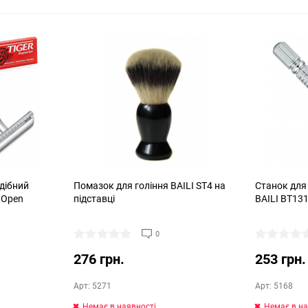
одібний
Помазок для гоління BAILI ST4 на
Станок для 
 Open
підставці
BAILI BT13
0
276 грн.
253 грн.
Арт: 5271
Арт: 5168
Немає в наявності
Немає в на