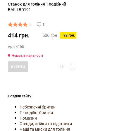
Станок для гоління Т-подібний
BAILI BD191
5
414 грн.
506 грн.
−92 грн.
Арт: 4108
Немає в наявності
Додати
Додати
КУПИТИ
в
в
обране
порівняння
Розділи сайту
Небезпечні бритви
Т - подібні бритви
Помазки
Стенди, стійки та підставки
Чаші та миски для гоління