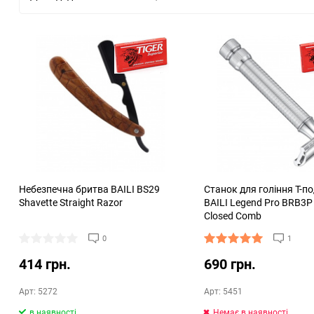
Небезпечна бритва BAILI BS29
Станок для гоління Т-п
Shavette Straight Razor
BAILI Legend Pro BRB3P
Closed Comb
0
1
414 грн.
690 грн.
Арт: 5272
Арт: 5451
в наявності
Немає в наявності