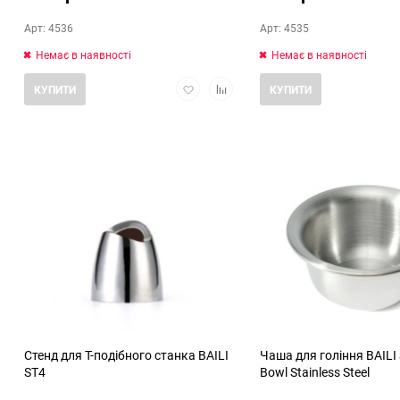
Арт: 4536
Арт: 4535
Немає в наявності
Немає в наявності
Додати
Додати
КУПИТИ
КУПИТИ
в
в
обране
порівняння
Стенд для Т-подібного станка BAILI
Чаша для гоління BAILI
ST4
Bowl Stainless Steel