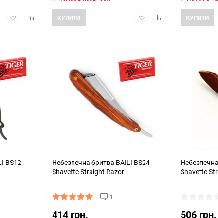
Додати
Додати
Додати
Додати
КУПИТИ
КУПИТИ
в
в
в
в
обране
порівняння
обране
порівняння
LI BS12
Небезпечна бритва BAILI BS24
Небезпечна
Shavette Straight Razor
Shavette St
1
414 грн.
506 грн.