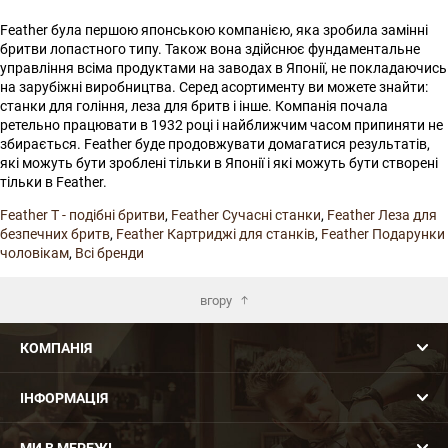
Feather була першою японською компанією, яка зробила замінні
бритви лопастного типу. Також вона здійснює фундаментальне
управління всіма продуктами на заводах в Японії, не покладаючись
на зарубіжні виробництва. Серед асортименту ви можете знайти:
станки для гоління, леза для бритв і інше. Компанія почала
ретельно працювати в 1932 році і найближчим часом припиняти не
збирається. Feather буде продовжувати домагатися результатів,
які можуть бути зроблені тільки в Японії і які можуть бути створені
тільки в Feather.
Feather Т - подібні бритви
,
Feather Сучасні станки
,
Feather Леза для
безпечних бритв
,
Feather Картриджі для станків
,
Feather Подарунки
чоловікам
,
Всі бренди
вгору
КОМПАНІЯ
ІНФОРМАЦІЯ
МИ В МЕРЕЖІ