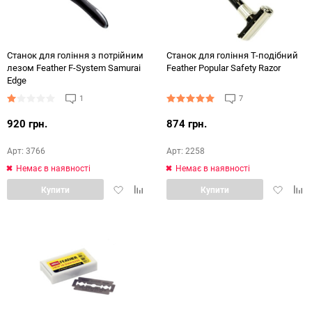
Станок для гоління з потрійним
Станок для гоління Т-подібний
лезом Feather F-System Samurai
Feather Popular Safety Razor
Edge
1
7
920 грн.
874 грн.
Арт: 3766
Арт: 2258
Немає в наявності
Немає в наявності
Додати
Додати
Додати
Дод
Купити
Купити
в
в
в
в
обране
порівняння
обране
порі