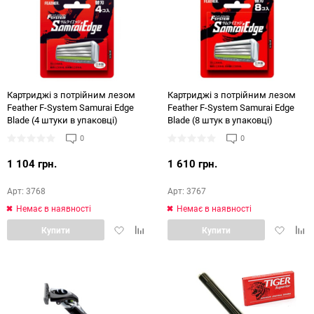
Картриджі з потрійним лезом
Картриджі з потрійним лезом
Feather F-System Samurai Edge
Feather F-System Samurai Edge
Blade (4 штуки в упаковці)
Blade (8 штук в упаковці)
0
0
1 104 грн.
1 610 грн.
Арт: 3768
Арт: 3767
Немає в наявності
Немає в наявності
Додати
Додати
Додати
Дод
Купити
Купити
в
в
в
в
обране
порівняння
обране
порі