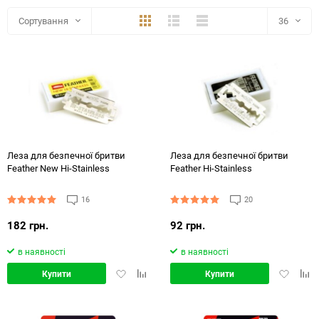
Плитка
Детально
Компактно
Сортування
36
36
Хіт продажів
48
72
144
Леза для безпечної бритви
Леза для безпечної бритви
Feather New Hi-Stainless
Feather Hi-Stainless
16
20
182 грн.
92 грн.
в наявності
в наявності
Додати
Додати
Додати
Дод
Купити
Купити
в
в
в
в
обране
порівняння
обране
порі