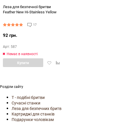
Леза для безпечної бритви
Feather New Hi-Stainless Yellow
17
92 грн.
Арт: 587
Немає в наявності
Додати
Додати
Купити
в
в
обране
порівняння
Розділи сайту
Т - подібні бритви
Сучасні станки
Леза для безпечних бритв
Картриджі для станків
Подарунки чоловікам