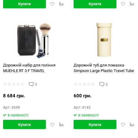
Додати
Додати
Додати
Дод
Купити
Купити
в
в
в
в
обране
порівняння
обране
порі
Дорожній набір для гоління
Дорожній туб для помазка
MUEHLE RT 3 F TRAVEL
Simpson Large Plastic Travel Tube
0
0
8 684 грн.
600 грн.
Арт: 3698
Арт: 4145
в наявності
в наявності
Додати
Додати
Додати
Дод
Купити
Купити
в
в
в
в
обране
порівняння
обране
порі