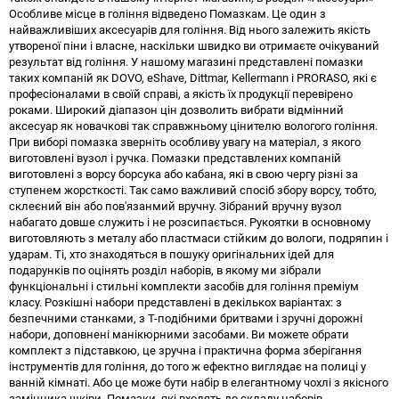
Особливе місце в гоління відведено Помазкам. Це один з
найважливіших аксесуарів для гоління. Від нього залежить якість
утвореної піни і власне, наскільки швидко ви отримаєте очікуваний
результат від гоління. У нашому магазині представлені помазки
таких компаній як DOVO, eShave, Dittmar, Kellermann і PRORASO, які є
професіоналами в своїй справі, а якість їх продукції перевірено
роками. Широкий діапазон цін дозволить вибрати відмінний
аксесуар як новачкові так справжньому цінителю вологого гоління.
При виборі помазка зверніть особливу увагу на матеріал, з якого
виготовлені вузол і ручка. Помазки представлених компаній
виготовлені з ворсу борсука або кабана, які в свою чергу різні за
ступенем жорсткості. Так само важливий спосіб збору ворсу, тобто,
склеєний він або пов'язанмий вручну. Зібраний вручну вузол
набагато довше служить і не розсипається. Рукоятки в основному
виготовляють з металу або пластмаси стійким до вологи, подряпин і
ударам. Ті, хто знаходяться в пошуку оригінальних ідей для
подарунків по оцінять розділ наборів, в якому ми зібрали
функціональні і стильні комплекти засобів для гоління преміум
класу. Розкішні набори представлені в декількох варіантах: з
безпечними станками, з Т-подібними бритвами і зручні дорожні
набори, доповнені манікюрними засобами. Ви можете обрати
комплект з підставкою, це зручна і практична форма зберігання
інструментів для гоління, до того ж ефектно виглядає на полиці у
ванній кімнаті. Або це може бути набір в елегантному чохлі з якісного
замінника шкіри. Помазки, які входять до складу наборів