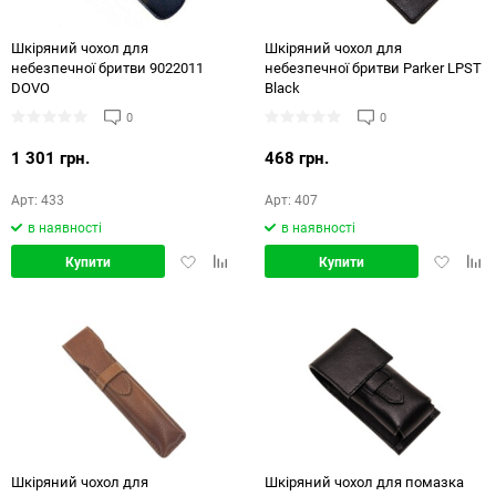
Шкіряний чохол для
Шкіряний чохол для
небезпечної бритви 9022011
небезпечної бритви Parker LPST
DOVO
Black
0
0
1 301 грн.
468 грн.
Арт: 433
Арт: 407
в наявності
в наявності
Додати
Додати
Додати
Дод
Купити
Купити
в
в
в
в
обране
порівняння
обране
порі
Шкіряний чохол для
Шкіряний чохол для помазка