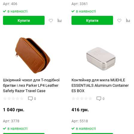
Арт: 406
Арт: 3361
в наявності
в наявності
Додати
Додати
Додати
Дод
Купити
Купити
в
в
в
в
обране
порівняння
обране
порі
Шкіряний чохол для Т-подібної
Контейнер для мила MUEHLE
бритви і лез Parker LP4 Leather
ESSENTIALS Aluminum Сontainer
Safety Razor Travel Case
ES BOX
0
0
1 040 грн.
416 грн.
Арт: 3778
Арт: 5518
в наявності
в наявності