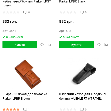
небезпечної бритви Parker LPST
Parker LPBR Black
Brown
0
0
832 грн.
832 грн.
Арт: 4451
Арт: 408
в наявності
в наявності
Додати
Додати
Додати
Дод
Купити
Купити
в
в
в
в
обране
порівняння
обране
порі
Шкіряний чохол для помазка
Шкіряний чохол для Т-подібної
Parker LPBR Brown
бритви MUEHLE RT 6 TRAVEL
1
0