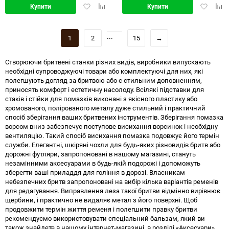
Додати
Додати
Додати
Дод
Купити
Купити
в
в
в
в
обране
порівняння
обране
порі
...
1
2
15
→
Створюючи бритвені станки різних видів, виробники випускають
необхідні супроводжуючі товари або комплектуючі для них, які
полегшують догляд за бритвою або є стильним доповненням,
приносять комфорт і естетичну насолоду. Всілякі підставки для
стаків і стійки для помазків виконані з якісного пластику або
хромованого, полірованого металу дуже стильний і практичний
спосіб зберігання ваших бритвених інструментів. Зберігання помазка
ворсом вниз забезпечує поступове висихання ворсинок і необхідну
вентиляцію. Такий спосіб висихання помазка подовжує його термін
служби. Елегантні, шкіряні чохли для будь-яких різновидів бритв або
дорожні футляри, запропоновані в нашому магазині, стануть
незамінними аксесуарами в будь-якій подорожі і допоможуть
зберегти ваші приладдя для гоління в дорозі. Власникам
небезпечних бритв запропоновані на вибір кілька варіантів ременів
для редагування. Виправлення леза такої бритви відмінно вирівнює
щербини, і практично не видаляє метал з його поверхні. Щоб
продовжити термін життя ременя і полегшити правку бритви
рекомендуємо використовувати спеціальний бальзам, який ви
також знайдете в нашому інтернет-магазині, в розділі «Аксесуари»