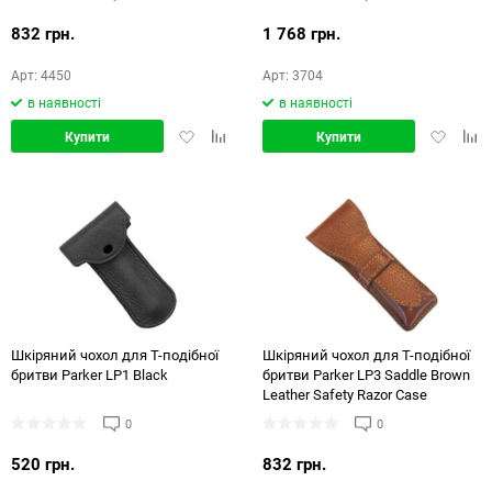
832 грн.
1 768 грн.
Арт: 4450
Арт: 3704
в наявності
в наявності
Додати
Додати
Додати
Дод
Купити
Купити
в
в
в
в
обране
порівняння
обране
порі
Шкіряний чохол для Т-подібної
Шкіряний чохол для Т-подібної
бритви Parker LP1 Black
бритви Parker LP3 Saddle Brown
Leather Safety Razor Case
0
0
520 грн.
832 грн.