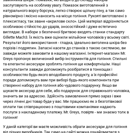
заслуговують на особливу увагу. Помазок виготовлений з
натурального ворсу борсука, легко створює щільну піну, а так само
рівномірно і якісно наносить на місце гоління. Рукояті виготовлені з
плексигласу, так зване «акрилове скло». Цей матеріал відрізняється
особливою стійкістю до ударів, зносостійкий і дуже естетично
виглядає. В набори з безпечної бритвою входять станки стандарту
Gillette Mach3. Їх якість вже оцінили мільйони чоловіків у всьому світі.
Результат його використання - гладка, ідеально виголена шкіра без
порізів і подряпин. Запасні касети до станків з такою системою, ви
завжди можете замовити в нашому магазині. Інтернет-магазин Mr.
Greys пропонує величезний вибір інструментів для гоління. Стильні
та елегантні аксесуари зроблять гоління ще комфортнішім. Наші
консультанти завжди допоможуть розібратися в тонкощах і
особливостях будь-якого вподобаного продукту, а їх професійні
поради допоможуть вам при виборі будь-якого компонента при
створенні набору для гоління або чудового подарунку. Якщо ви
шукаєте аксесуар для себе, або подарунок для справжнього чоловіка,
значить ви за адресою. Здійсніть замовлення прямо зараз і вже
через лічені дні товар буде у вас. Ми працюємо як з безготівкової
оплати так співпрацюємо з поштовими компаніями надають
послуги з накладеному платежу. Mr. Greys, повірте - ми знаємо толк в
гоління!
У даній категорії ви маєте можливість обрати аксесуари для гоління
від різних виробників. Так само на сайті можна ознайомитися з