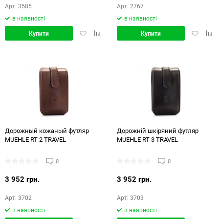
Арт: 3585
Арт: 2767
в наявності
в наявності
Додати
Додати
Додати
Дод
Купити
Купити
в
в
в
в
обране
порівняння
обране
порі
Дорожный кожаный футляр
Дорожній шкіряний футляр
MUEHLE RT 2 TRAVEL
MUEHLE RT 3 TRAVEL
0
0
3 952 грн.
3 952 грн.
Арт: 3702
Арт: 3703
в наявності
в наявності