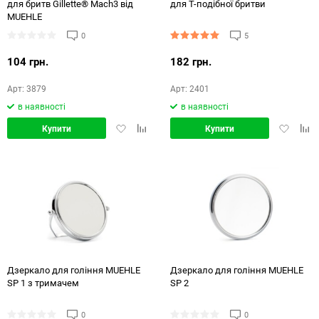
для бритв Gillette® Mach3 від
для Т-подібної бритви
MUEHLE
0
5
104 грн.
182 грн.
Арт: 3879
Арт: 2401
в наявності
в наявності
Додати
Додати
Додати
Дод
Купити
Купити
в
в
в
в
обране
порівняння
обране
порі
Дзеркало для гоління MUEHLE
Дзеркало для гоління MUEHLE
SP 1 з тримачем
SP 2
0
0