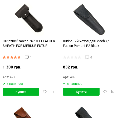
Шкіряний чохол 767011 LEATHER
Шкіряний чохол для Mach3 /
SHEATH FOR MERKUR FUTUR
Fusion Parker LP2 Black
1
0
1 300 грн.
832 грн.
Арт: 427
Арт: 409
в наявності
в наявності
Додати
Додати
Додати
Дод
Купити
Купити
в
в
в
в
обране
порівняння
обране
порі