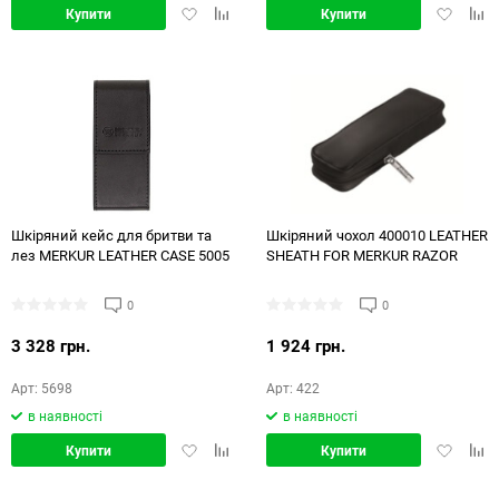
Додати
Додати
Додати
Дод
Купити
Купити
в
в
в
в
обране
порівняння
обране
порі
Шкіряний кейс для бритви та
Шкіряний чохол 400010 LEATHER
лез MERKUR LEATHER CASE 5005
SHEATH FOR MERKUR RAZOR
0
0
3 328 грн.
1 924 грн.
Арт: 5698
Арт: 422
в наявності
в наявності
Додати
Додати
Додати
Дод
Купити
Купити
в
в
в
в
обране
порівняння
обране
порі