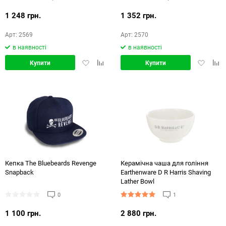
1 248 грн.
1 352 грн.
Арт: 2569
Арт: 2570
в наявності
в наявності
Додати
Додати
Додати
Дод
Купити
Купити
в
в
в
в
обране
порівняння
обране
порі
Кепка The Bluebeards Revenge
Керамічна чаша для гоління
Snapback
Earthenware D R Harris Shaving
Lather Bowl
0
1
1 100 грн.
2 880 грн.