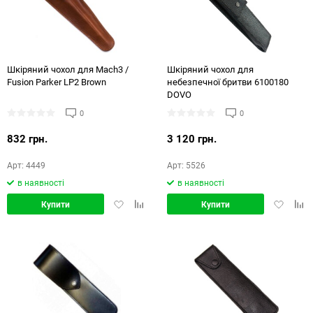
Шкіряний чохол для Mach3 /
Шкіряний чохол для
Fusion Parker LP2 Brown
небезпечної бритви 6100180
DOVO
0
0
832 грн.
3 120 грн.
Арт: 4449
Арт: 5526
в наявності
в наявності
Додати
Додати
Додати
Дод
Купити
Купити
в
в
в
в
обране
порівняння
обране
порі