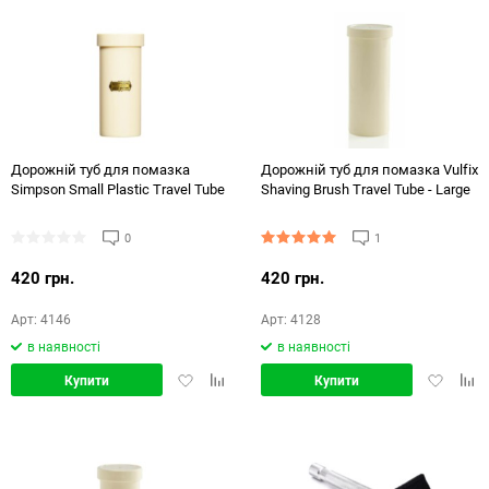
Дорожній туб для помазка
Дорожній туб для помазка Vulfix
Simpson Small Plastic Travel Tube
Shaving Brush Travel Tube - Large
0
1
420 грн.
420 грн.
Арт: 4146
Арт: 4128
в наявності
в наявності
Додати
Додати
Додати
Дод
Купити
Купити
в
в
в
в
обране
порівняння
обране
порі