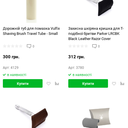
Дорожній туб для помазка Vulfix
Захисна шкіряна кришка для Т-
Shaving Brush Travel Tube - Small
подібної бритви Parker LRCBK
Black Leather Razor Cover
0
0
300 грн.
312 грн.
Арт: 4129
Арт: 3780
в наявності
в наявності
Додати
Додати
Додати
Дод
Купити
Купити
в
в
в
в
обране
порівняння
обране
порі