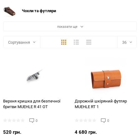
Чохли та футляри
показати ще
Плитка
Детально
Компактно
Сортування
36
36
48
72
144
Верхня кришка для безпечної
Дорожній шкіряний футляр
бритви MUEHLE R 41 OT
MUEHLE RT 1
0
0
520 грн.
4 680 грн.