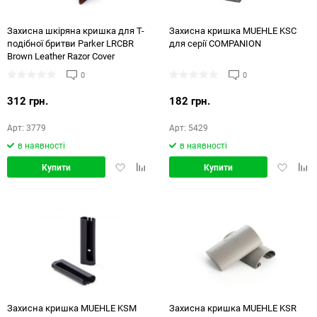
Захисна шкіряна кришка для Т-
Захисна кришка MUEHLE KSC
подібної бритви Parker LRCBR
для серії COMPANION
Brown Leather Razor Cover
0
0
312 грн.
182 грн.
Арт: 3779
Арт: 5429
в наявності
в наявності
Додати
Додати
Додати
Дод
Купити
Купити
в
в
в
в
обране
порівняння
обране
порі
Захисна кришка MUEHLE KSM
Захисна кришка MUEHLE KSR