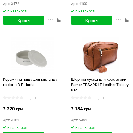
Арт: 3472
Арт: 4100
в наявності
в наявності
Додати
Додати
Додати
Дод
Купити
Купити
в
в
в
в
обране
порівняння
обране
порі
Керамічна чаша для мила для
Шкіряна сумка для косметики
гоління D R Harris
Parker TBSADDLE Leather Toiletry
Bag
0
0
2 220 грн.
2 184 грн.
Арт: 4102
Арт: 5492
в наявності
в наявності