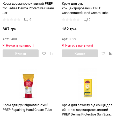
Крем дермапротективний PREP
Крем для рук
for Ladies Derma Protective Cream
концентрирований PREP
Jar
Concentrated Hand Cream Tube
0
0
307 грн.
182 грн.
Арт: 3400
Арт: 3399
Немає в наявності
Немає в наявності
Додати
Додати
Додати
Дод
Купити
Купити
в
в
в
в
обране
порівняння
обране
порі
Крем для рук відновлюючий
Крем для захисту від сонця для
PREP Repairing Hand Cream Tube
обличчя дермапротективний
PREP Derma Protective Sun Spray