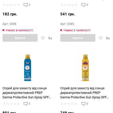
SPF 30
0
0
182 грн.
541 грн.
Арт: 3398
Арт: 3385
Немає в наявності
Немає в наявності
Додати
Додати
Додати
Дод
Купити
Купити
в
в
в
в
обране
порівняння
обране
порі
Спрей для захисту від сонця
Спрей для захисту від сонця
дермапротективний PREP
дермапротективний PREP
Derma Protective Sun Spray SPF
Derma Protective Sun Spray SPF
50 + BABY
50
0
0
801 грн.
749 грн.