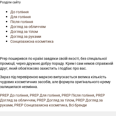
Розділи сайту
До гоління
Для гоління
Після гоління
Догляд за обличчям
Догляд за тілом
Догляд за руками
Сонцезахисна косметика
Prep поширився по країні завдяки своїй якості, без спеціальної
промоції, через дружню добру пораду. Крем і сам немов справжній
друг, який обов'язково захистить і подбає про вас.
Зараз під перевіреною маркою випускається велика кількість
чудових косметичних засобів, але формула оригінального крему
залишилася незмінна.
PREP До гоління
,
PREP Для гоління
,
PREP Після гоління
,
PREP
Догляд за обличчям
,
PREP Догляд за тілом
,
PREP Догляд за
руками
,
PREP Сонцезахисна косметика
,
Всі бренди