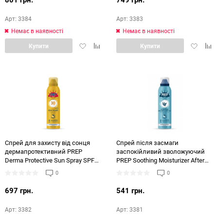
Арт: 3384
Арт: 3383
Немає в наявності
Немає в наявності
Додати
Додати
Додати
Дод
Купити
Купити
в
в
в
в
обране
порівняння
обране
порі
Спрей для захисту від сонця
Спрей після засмаги
дермапротективний PREP
заспокійливий зволожуючий
Derma Protective Sun Spray SPF
PREP Soothing Moisturizer After
30
Sun Spray
0
0
697 грн.
541 грн.
Арт: 3382
Арт: 3381