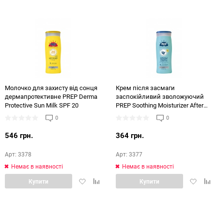
обране
порівняння
обране
порі
Молочко для захисту від сонця
Крем після засмаги
дермапротективне PREP Derma
заспокійливий зволожуючий
Protective Sun Milk SPF 20
PREP Soothing Moisturizer After
Sun Cream
0
0
546 грн.
364 грн.
Арт: 3378
Арт: 3377
Немає в наявності
Немає в наявності
Додати
Додати
Додати
Дод
Купити
Купити
в
в
в
в
обране
порівняння
обране
порі