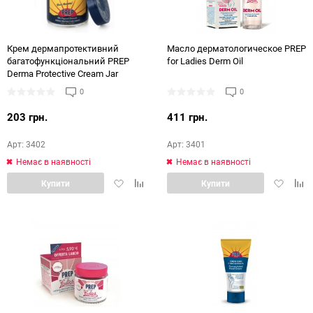
Крем дермапротективний
Масло дерматологическое PREP
багатофункціональний PREP
for Ladies Derm Oil
Derma Protective Cream Jar
0
0
203 грн.
411 грн.
Арт: 3402
Арт: 3401
Немає в наявності
Немає в наявності
Додати
Додати
Додати
Дод
Купити
Купити
в
в
в
в
обране
порівняння
обране
порі