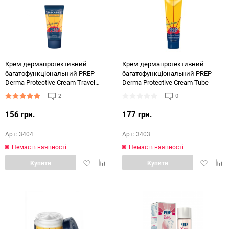
48
72
144
Крем дермапротективний
Крем дермапротективний
багатофункціональний PREP
багатофункціональний PREP
Derma Protective Cream Travel
Derma Protective Cream Tube
Size 50ml
2
0
156 грн.
177 грн.
Арт: 3404
Арт: 3403
Немає в наявності
Немає в наявності
Додати
Додати
Додати
Дод
Купити
Купити
в
в
в
в
обране
порівняння
обране
порі
Хіт продажів