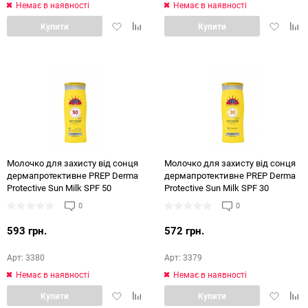
Немає в наявності
Немає в наявності
Додати
Додати
Додати
Дод
Купити
Купити
в
в
в
в
обране
порівняння
обране
порі
Молочко для захисту від сонця
Молочко для захисту від сонця
дермапротективне PREP Derma
дермапротективне PREP Derma
Protective Sun Milk SPF 50
Protective Sun Milk SPF 30
0
0
593 грн.
572 грн.
Арт: 3380
Арт: 3379
Немає в наявності
Немає в наявності
Додати
Додати
Додати
Дод
Купити
Купити
в
в
в
в