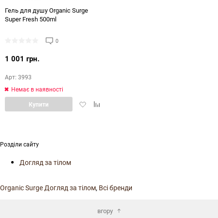
144
Гель для душу Organic Surge
Super Fresh 500ml
0
1 001 грн.
Арт: 3993
Немає в наявності
Додати
Додати
Купити
в
в
обране
порівняння
Розділи сайту
Догляд за тілом
Organic Surge Догляд за тілом
,
Всі бренди
вгору