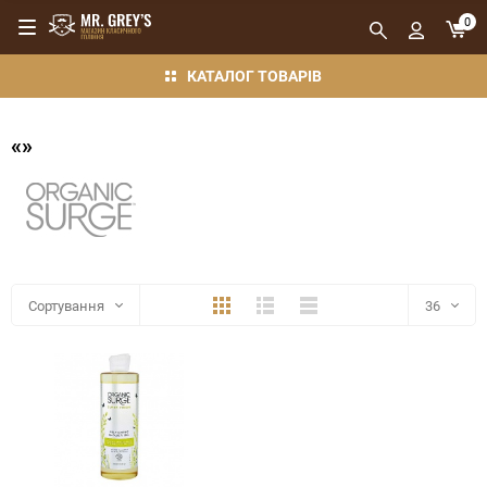
0
КАТАЛОГ ТОВАРІВ
«»
Плитка
Детально
Компактно
Сортування
36
36
48
72