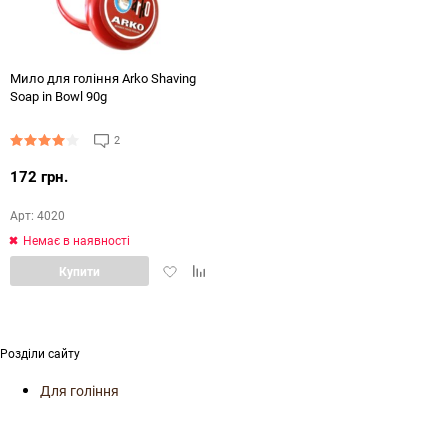
Мило для гоління Arko Shaving
Soap in Bowl 90g
2
172 грн.
Арт: 4020
Немає в наявності
Додати
Додати
Купити
в
в
обране
порівняння
Розділи сайту
Для гоління