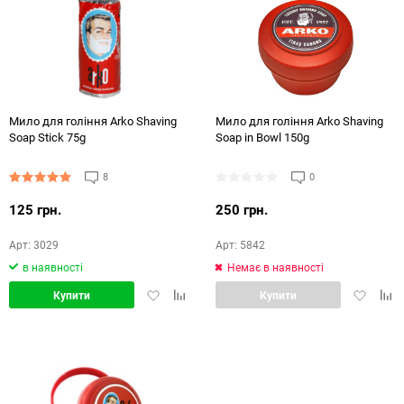
48
72
144
Мило для гоління Arko Shaving
Мило для гоління Arko Shaving
Soap Stick 75g
Soap in Bowl 150g
8
0
125 грн.
250 грн.
Арт: 3029
Арт: 5842
в наявності
Немає в наявності
Додати
Додати
Додати
Дод
Купити
Купити
в
в
в
в
обране
порівняння
обране
порі