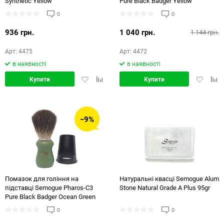
Synthetic Yellow
Pure Black Badger Yellow
0
0
936 грн.
1 040 грн.
1 144 грн.
Арт: 4475
Арт: 4472
в наявності
в наявності
Додати
Додати
Додати
Дод
Купити
Купити
в
в
в
в
обране
порівняння
обране
порі
−9%
Помазок для гоління на
Натуральні квасці Semogue Alum
підставці Semogue Pharos-C3
Stone Natural Grade A Plus 95gr
Pure Black Badger Ocean Green
0
0