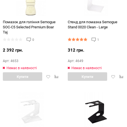
Помазок для гоління Semogue
Стенд для помазка Semogue
SOC-C5 Selected Premium Boar
Stand 0020 Clean - Large
Taj
0
1
2 392 грн.
312 грн.
Арт: 4653
Арт: 4649
Немає в наявності
Немає в наявності
Додати
Додати
Додати
Дод
Купити
Купити
в
в
в
в
обране
порівняння
обране
порі