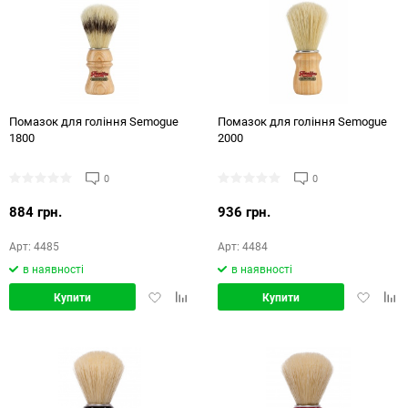
Помазок для гоління Semogue
Помазок для гоління Semogue
1800
2000
0
0
884 грн.
936 грн.
Арт: 4485
Арт: 4484
в наявності
в наявності
Додати
Додати
Додати
Дод
Купити
Купити
в
в
в
в
обране
порівняння
обране
порі