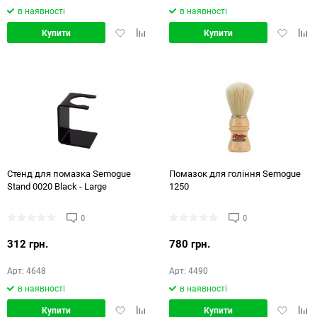
в наявності
в наявності
Додати
Додати
Додати
Дод
Купити
Купити
в
в
в
в
обране
порівняння
обране
порі
Стенд для помазка Semogue
Помазок для гоління Semogue
Stand 0020 Black - Large
1250
0
0
312 грн.
780 грн.
Арт: 4648
Арт: 4490
в наявності
в наявності
Додати
Додати
Додати
Дод
Купити
Купити