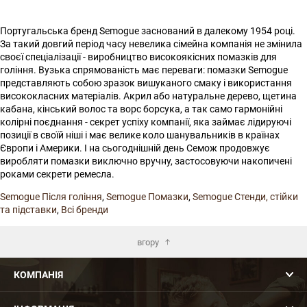
Португальська бренд Semogue заснований в далекому 1954 році.
За такий довгий період часу невелика сімейна компанія не змінила
своєї спеціалізації - виробництво високоякісних помазків для
гоління. Вузька спрямованість має переваги: помазки Semogue
представляють собою зразок вишуканого смаку і використання
висококласних матеріалів. Акрил або натуральне дерево, щетина
кабана, кінський волос та ворс борсука, а так само гармонійні
колірні поєднання - секрет успіху компанії, яка займає лідируючі
позиції в своїй ніші і має велике коло шанувальників в країнах
Європи і Америки. І на сьогоднішній день Семож продовжує
виробляти помазки виключно вручну, застосовуючи накопичені
роками секрети ремесла.
Semogue Після гоління
,
Semogue Помазки
,
Semogue Стенди, стійки
та підставки
,
Всі бренди
вгору
КОМПАНІЯ