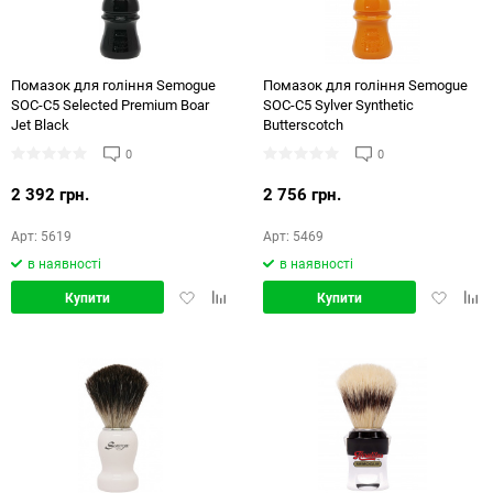
72
144
Помазок для гоління Semogue
Помазок для гоління Semogue
SOC-C5 Selected Premium Boar
SOC-C5 Sylver Synthetic
Jet Black
Butterscotch
0
0
2 392 грн.
2 756 грн.
Арт: 5619
Арт: 5469
в наявності
в наявності
Додати
Додати
Додати
Дод
Купити
Купити
в
в
в
в
обране
порівняння
обране
порі