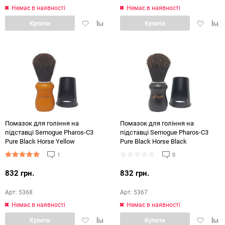
Немає в наявності
Немає в наявності
Додати
Додати
Додати
Дод
Купити
Купити
в
в
в
в
обране
порівняння
обране
порі
Помазок для гоління на
Помазок для гоління на
підставці Semogue Pharos-C3
підставці Semogue Pharos-C3
Pure Black Horse Yellow
Pure Black Horse Black
1
0
832 грн.
832 грн.
Арт: 5368
Арт: 5367
Немає в наявності
Немає в наявності
Додати
Додати
Додати
Дод
Купити
Купити