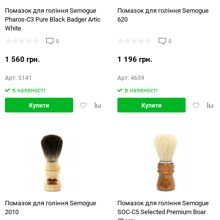
Помазок для гоління Semogue
Помазок для гоління Semogue
Pharos-C3 Pure Black Badger Artic
620
White
0
0
1 560 грн.
1 196 грн.
Арт: 5141
Арт: 4659
в наявності
в наявності
Додати
Додати
Додати
Дод
Купити
Купити
в
в
в
в
обране
порівняння
обране
порі
Помазок для гоління Semogue
Помазок для гоління Semogue
2010
SOC-C5 Selected Premium Boar