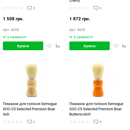
Cherry
0
0
1 508 грн.
1 872 грн.
Арт: 4658
Арт: 4655
в наявності
в наявності
Додати
Додати
Додати
Дод
Купити
Купити
в
в
в
в
обране
порівняння
обране
порі
Помазок для гоління Semogue
Помазок для гоління Semogue
SOC-C5 Selected Premium Boar
SOC-C5 Selected Premium Boar
Ash
Butterscotch
0
0