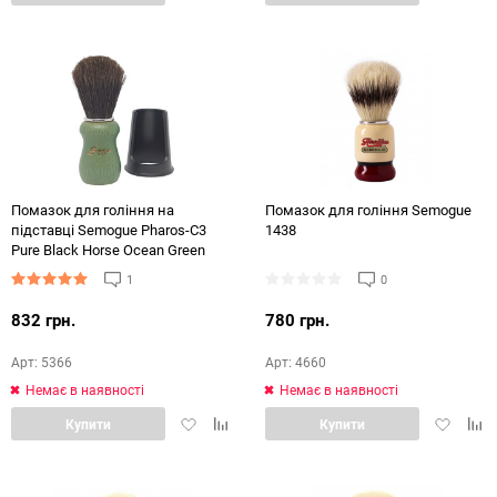
в
в
в
в
обране
порівняння
обране
порі
Помазок для гоління на
Помазок для гоління Semogue
підставці Semogue Pharos-C3
1438
Pure Black Horse Ocean Green
1
0
832 грн.
780 грн.
Арт: 5366
Арт: 4660
Немає в наявності
Немає в наявності
Додати
Додати
Додати
Дод
Купити
Купити
в
в
в
в
обране
порівняння
обране
порі