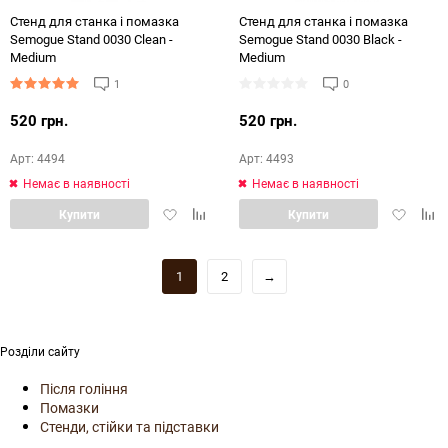
Стенд для станка і помазка
Стенд для станка і помазка
Semogue Stand 0030 Clean -
Semogue Stand 0030 Black -
Medium
Medium
1
0
520 грн.
520 грн.
Арт: 4494
Арт: 4493
Немає в наявності
Немає в наявності
Додати
Додати
Додати
Дод
Купити
Купити
в
в
в
в
обране
порівняння
обране
порі
1
2
→
Розділи сайту
Після гоління
Помазки
Стенди, стійки та підставки