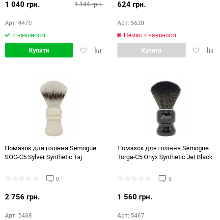
1 040 грн.
624 грн.
1 144 грн.
Арт: 4470
Арт: 5620
в наявності
Немає в наявності
Додати
Додати
Додати
Дод
Купити
Купити
в
в
в
в
обране
порівняння
обране
порі
Помазок для гоління Semogue
Помазок для гоління Semogue
SOC-C5 Sylver Synthetic Taj
Torga-C5 Onyx Synthetic Jet Black
0
0
2 756 грн.
1 560 грн.
Арт: 5468
Арт: 5467