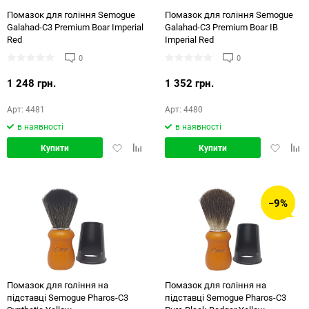
Помазок для гоління Semogue
Помазок для гоління Semogue
Galahad-C3 Premium Boar Imperial
Galahad-C3 Premium Boar IB
Red
Imperial Red
0
0
1 248 грн.
1 352 грн.
Арт: 4481
Арт: 4480
в наявності
в наявності
Додати
Додати
Додати
Дод
Купити
Купити
в
в
в
в
обране
порівняння
обране
порі
−9%
Помазок для гоління на
Помазок для гоління на
підставці Semogue Pharos-C3
підставці Semogue Pharos-C3