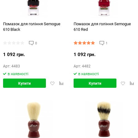
Помазок для гоління Semogue
Помазок для гоління Semogue
610 Black
610 Red
0
1
1 092 грн.
1 092 грн.
Арт: 4483
Арт: 4482
в наявності
в наявності
Додати
Додати
Додати
Дод
Купити
Купити
в
в
в
в
обране
порівняння
обране
порі