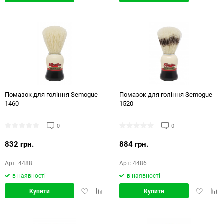
в
в
в
в
обране
порівняння
обране
порі
Помазок для гоління Semogue
Помазок для гоління Semogue
1460
1520
0
0
832 грн.
884 грн.
Арт: 4488
Арт: 4486
в наявності
в наявності
Додати
Додати
Додати
Дод
Купити
Купити
в
в
в
в
обране
порівняння
обране
порі