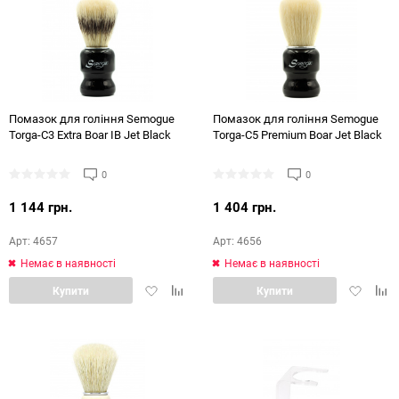
Помазок для гоління Semogue
Помазок для гоління Semogue
Torga-C3 Extra Boar IB Jet Black
Torga-C5 Premium Boar Jet Black
0
0
1 144 грн.
1 404 грн.
Арт: 4657
Арт: 4656
Немає в наявності
Немає в наявності
Додати
Додати
Додати
Дод
Купити
Купити
в
в
в
в
обране
порівняння
обране
порі