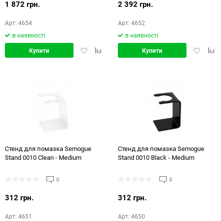
1 872 грн.
2 392 грн.
Арт: 4654
Арт: 4652
в наявності
в наявності
Додати
Додати
Додати
Дод
Купити
Купити
в
в
в
в
обране
порівняння
обране
порі
Стенд для помазка Semogue
Стенд для помазка Semogue
Stand 0010 Clean - Medium
Stand 0010 Black - Medium
0
0
312 грн.
312 грн.
Арт: 4651
Арт: 4650