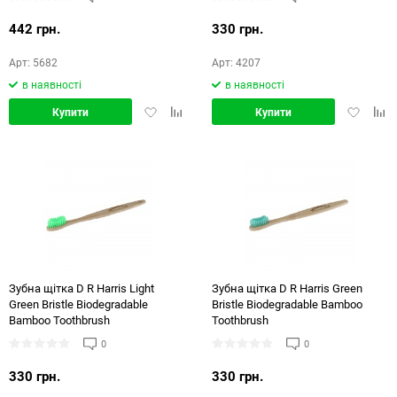
442 грн.
330 грн.
Арт: 5682
Арт: 4207
в наявності
в наявності
Додати
Додати
Додати
Дод
Купити
Купити
в
в
в
в
обране
порівняння
обране
порі
Зубна щітка D R Harris Light
Зубна щітка D R Harris Green
Green Bristle Biodegradable
Bristle Biodegradable Bamboo
Bamboo Toothbrush
Toothbrush
0
0
330 грн.
330 грн.