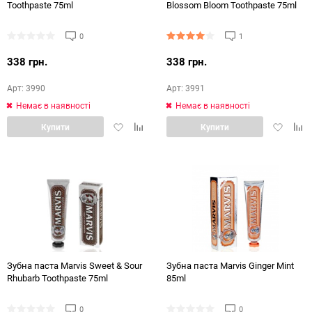
Toothpaste 75ml
Blossom Bloom Toothpaste 75ml
0
1
338 грн.
338 грн.
Арт: 3990
Арт: 3991
Немає в наявності
Немає в наявності
Додати
Додати
Додати
Дод
Купити
Купити
в
в
в
в
обране
порівняння
обране
порі
Зубна паста Marvis Sweet & Sour
Зубна паста Marvis Ginger Mint
Rhubarb Toothpaste 75ml
85ml
0
0