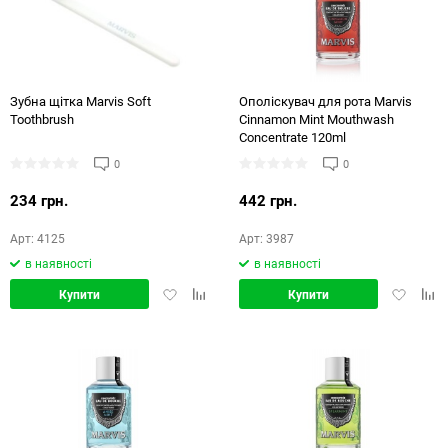
Зубна щітка Marvis Soft
Ополіскувач для рота Marvis
Toothbrush
Cinnamon Mint Mouthwash
Concentrate 120ml
0
0
234 грн.
442 грн.
Арт: 4125
Арт: 3987
в наявності
в наявності
Додати
Додати
Додати
Дод
Купити
Купити
в
в
в
в
обране
порівняння
обране
порі