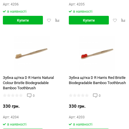
Арт: 4206
Арт: 4205
в наявності
в наявності
Додати
Додати
Додати
Дод
Купити
Купити
в
в
в
в
обране
порівняння
обране
порі
Зубна щітка D R Harris Natural
Зубна щітка D R Harris Red Bristle
Colour Bristle Biodegradable
Biodegradable Bamboo Toothbrush
Bamboo Toothbrush
0
0
330 грн.
330 грн.
Арт: 4204
Арт: 4203
в наявності
в наявності