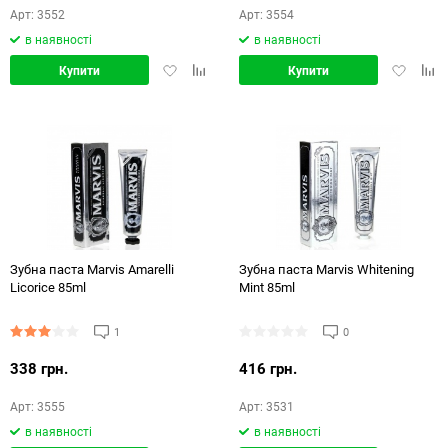
Арт: 3552
Арт: 3554
в наявності
в наявності
Додати
Додати
Додати
Дод
Купити
Купити
в
в
в
в
обране
порівняння
обране
порі
Зубна паста Marvis Amarelli
Зубна паста Marvis Whitening
Licorice 85ml
Mint 85ml
1
0
338 грн.
416 грн.
Арт: 3555
Арт: 3531
в наявності
в наявності