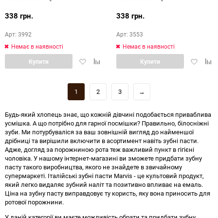
338 грн.
338 грн.
Арт: 3992
Арт: 3553
Немає в наявності
Немає в наявності
Додати
Додати
Додати
Дод
Купити
Купити
в
в
в
в
обране
порівняння
обране
порі
1
2
3
→
Будь-який хлопець знає, що кожній дівчині подобається приваблива
усмішка. А що потрібно для гарної посмішки? Правильно, білосніжні
зуби. Ми потурбуваліся за ваш зовнішній вигляд до найменшої
дрібниці та вирішили включити в асортимент навіть зубні пасти.
Адже, догляд за порожниною рота теж важливий пункт в гігієні
чоловіка. У нашому інтернет-магазині ви зможете придбати зубну
пасту такого виробництва, якого не знайдете в звичайному
супермаркеті. Італійські зубні пасти Marvis - це культовий продукт,
який легко видаляє зубний наліт та позитивно впливає на емаль.
Ціна на зубну пасту виправдовує ту користь, яку вона приносить для
ротової порожнини.
У даній категорії ви маєте можливість обрати та придбати зубну