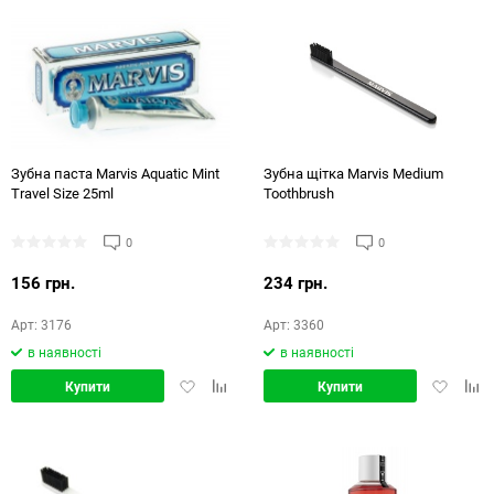
Зубна паста Marvis Aquatic Mint
Зубна щітка Marvis Medium
Travel Size 25ml
Toothbrush
0
0
156 грн.
234 грн.
Арт: 3176
Арт: 3360
в наявності
в наявності
Додати
Додати
Додати
Дод
Купити
Купити
в
в
в
в
обране
порівняння
обране
порі