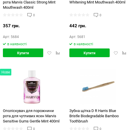
рота Marvis Classic Strong Mint
Whitening Mint Mouthwash 400ml
Mouthwash 400ml
0
0
357 грн.
442 грн.
Арт: 5684
Арт: 5681
в наявності
в наявності
Додати
Додати
Додати
Дод
Купити
Купити
в
в
в
в
обране
порівняння
обране
порі
Нове
Ополіскувач для порожнини
Зубна щітка D R Harris Blue
рота для чутливих ясен Marvis
Bristle Biodegradable Bamboo
Sensitive Gums Gentle Mint 400ml
Toothbrush
0
0