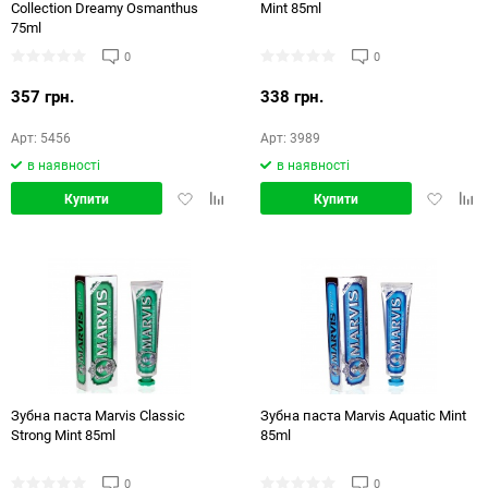
Collection Dreamy Osmanthus
Mint 85ml
75ml
0
0
357 грн.
338 грн.
Арт: 5456
Арт: 3989
в наявності
в наявності
Додати
Додати
Додати
Дод
Купити
Купити
в
в
в
в
обране
порівняння
обране
порі
Зубна паста Marvis Classic
Зубна паста Marvis Aquatic Mint
Strong Mint 85ml
85ml
0
0