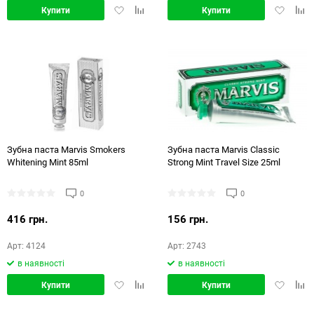
Додати
Додати
Додати
Дод
Купити
Купити
в
в
в
в
обране
порівняння
обране
порі
Зубна паста Marvis Smokers
Зубна паста Marvis Classic
Whitening Mint 85ml
Strong Mint Travel Size 25ml
0
0
416 грн.
156 грн.
Арт: 4124
Арт: 2743
в наявності
в наявності
Додати
Додати
Додати
Дод
Купити
Купити
в
в
в
в
обране
порівняння
обране
порі