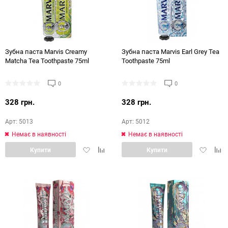
Зубна паста Marvis Creamy
Зубна паста Marvis Earl Grey Tea
Matcha Tea Toothpaste 75ml
Toothpaste 75ml
0
0
328 грн.
328 грн.
Арт: 5013
Арт: 5012
Немає в наявності
Немає в наявності
Додати
Додати
Додати
Дод
Купити
Купити
в
в
в
в
обране
порівняння
обране
порі