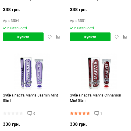
338 грн.
338 грн.
Арт: 3504
Арт: 3551
в наявності
в наявності
Додати
Додати
Додати
Дод
Купити
Купити
в
в
в
в
обране
порівняння
обране
порі
Зубна паста Marvis Jasmin Mint
Зубна паста Marvis Cinnamon
85ml
Mint 85ml
0
1
338 грн.
338 грн.