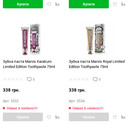
Додати
Додати
Додати
Дод
Купити
Купити
в
в
в
в
обране
порівняння
обране
порі
Зубна паста Marvis Karakum
Зубна паста Marvis Royal Limited
Limited Edition Toothpaste 75ml
Edition Toothpaste 75ml
0
0
338 грн.
338 грн.
Арт: 3532
Арт: 3534
Немає в наявності
Немає в наявності
Додати
Додати
Додати
Дод
Купити
Купити
в
в
в
в
обране
порівняння
обране
порі