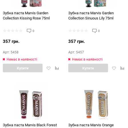
Зубна паста Marvis Garden
Зубна паста Marvis Garden
Collection Kissing Rose 75ml
Collection Sinuous Lily 75ml
0
0
357 грн.
357 грн.
Арт: 5458
Арт: 5457
Немає в наявності
Немає в наявності
Додати
Додати
Додати
Дод
Купити
Купити
в
в
в
в
обране
порівняння
обране
порі
Зубна паста Marvis Black Forest
Зубна паста Marvis Orange