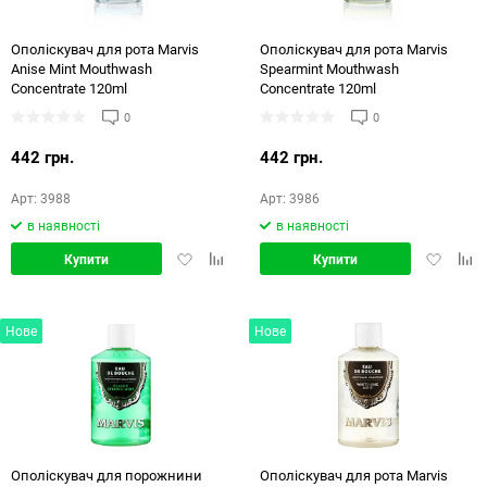
Ополіскувач для рота Marvis
Ополіскувач для рота Marvis
Anise Mint Mouthwash
Spearmint Mouthwash
Concentrate 120ml
Concentrate 120ml
0
0
442 грн.
442 грн.
Арт: 3988
Арт: 3986
в наявності
в наявності
Додати
Додати
Додати
Дод
Купити
Купити
в
в
в
в
обране
порівняння
обране
порі
Нове
Нове
Ополіскувач для порожнини
Ополіскувач для рота Marvis