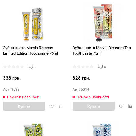
Зубна паста Marvis Rambas
Зубна паста Marvis Blossom Tea
Limited Edition Toothpaste 75ml
Toothpaste 75ml
0
0
338 грн.
328 грн.
Арт: 3533
Арт: 5014
Немає в наявності
Немає в наявності
Додати
Додати
Додати
Дод
Купити
Купити
в
в
в
в
обране
порівняння
обране
порі