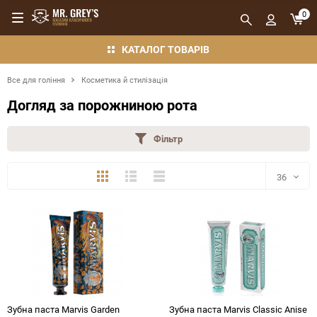
0
КАТАЛОГ ТОВАРІВ
Все для гоління
Косметика й стилізація
Догляд за порожниною рота
Фільтр
Плитка
Детально
Компактно
36
36
48
72
144
Зубна паста Marvis Garden
Зубна паста Marvis Classic Anise