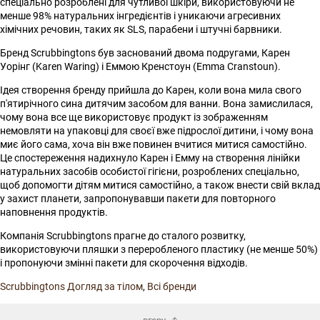
спеціально розроблені для чутливої шкіри, використовуючи не
менше 98% натуральних інгредієнтів і уникаючи агресивних
хімічних речовин, таких як SLS, парабени і штучні барвники.
Бренд Scrubbingtons був заснований двома подругами, Карен
Уорінг (Karen Waring) і Еммою Кренстоун (Emma Cranstoun).
Ідея створення бренду прийшла до Карен, коли вона мила свого
п'ятирічного сина дитячим засобом для ванни. Вона замислилася,
чому вона все ще використовує продукт із зображенням
немовляти на упаковці для своєї вже підрослої дитини, і чому вона
миє його сама, хоча він вже повинен вчитися митися самостійно.
Це спостереження надихнуло Карен і Емму на створення лінійки
натуральних засобів особистої гігієни, розроблених спеціально,
щоб допомогти дітям митися самостійно, а також внести свій вклад
у захист планети, запропонувавши пакети для повторного
наповнення продуктів.
Компанія Scrubbingtons прагне до сталого розвитку,
використовуючи пляшки з переробленого пластику (не менше 50%)
і пропонуючи змінні пакети для скорочення відходів.
Scrubbingtons Догляд за тілом
,
Всі бренди
вгору