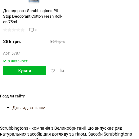
Дезодорант Scrubbingtons Pit
Stop Deodorant Cotton Fresh Roll-
on 75ml
0
286 грн.
364 грн.
Арт: 5787
в наявності
Додати
Додати
Купити
в
в
обране
порівняння
Розділи сайту
Догляд за тілом
Scrubbingtons - компанія з Великобританії, що випускає ряд
натуральних засобів для догляду за тілом. Засоби Scrubbingtons