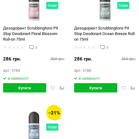
Нове
Нове
72
144
Дезодорант Scrubbingtons Pit
Дезодорант Scrubbingtons Pit
Stop Deodorant Floral Blossom
Stop Deodorant Ocean Breeze Roll-
Roll-on 75ml
on 75ml
0
0
286 грн.
286 грн.
364 грн.
364 грн.
Арт: 5789
Арт: 5788
в наявності
в наявності
Додати
Додати
Додати
Дод
Купити
Купити
в
в
в
в
обране
порівняння
обране
порі
−21%
Нове