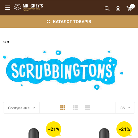
0
КАТАЛОГ ТОВАРІВ
«»
Плитка
Детально
Компактно
Сортування
36
36
−21%
−21%
48