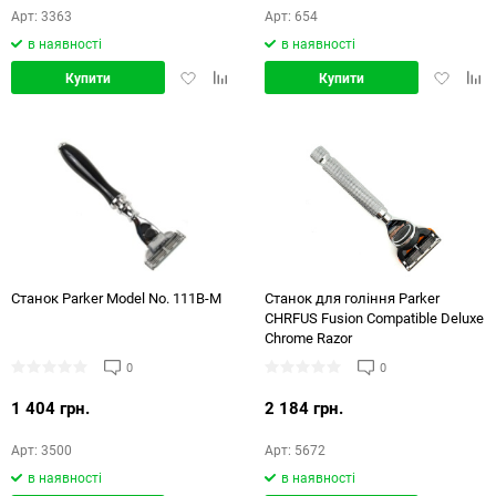
Арт: 3363
Арт: 654
в наявності
в наявності
Додати
Додати
Додати
Дод
Купити
Купити
в
в
в
в
обране
порівняння
обране
порі
Станок Parker Model No. 111B-M
Станок для гоління Parker
CHRFUS Fusion Compatible Deluxe
Chrome Razor
0
0
1 404 грн.
2 184 грн.
Арт: 3500
Арт: 5672
в наявності
в наявності