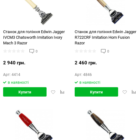
Станок для гоління Edwin Jagger
Станок для гоління Edwin Jagger
IVCM3 Chatsworth Imitation Ivory
R722CRF Imitation Horn Fusion
Mach 3 Razor
Razor
0
0
2 940 грн.
2 460 грн.
Арт: 4414
Арт: 4846
в наявності
в наявності
Додати
Додати
Додати
Дод
Купити
Купити
в
в
в
в
обране
порівняння
обране
порі