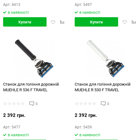
Арт: 4413
Арт: 5497
в наявності
в наявності
Додати
Додати
Додати
Дод
Купити
Купити
в
в
в
в
обране
порівняння
обране
порі
Станок для гоління дорожній
Станок для гоління дорожній
MUEHLE R 536 F TRAVEL
MUEHLE R 530 F TRAVEL
0
0
2 392 грн.
2 392 грн.
Арт: 5477
Арт: 5459
в наявності
в наявності