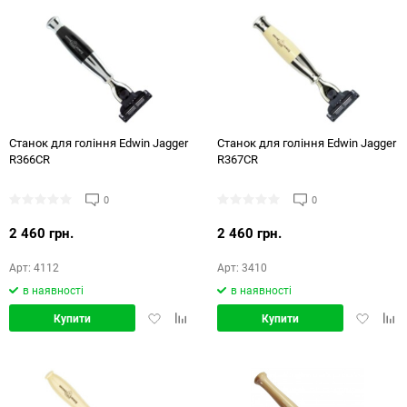
Станок для гоління Edwin Jagger
Станок для гоління Edwin Jagger
R366CR
R367CR
0
0
2 460 грн.
2 460 грн.
Арт: 4112
Арт: 3410
в наявності
в наявності
Додати
Додати
Додати
Дод
Купити
Купити
в
в
в
в
обране
порівняння
обране
порі