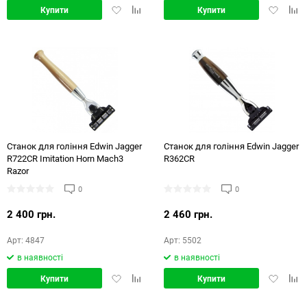
Додати
Додати
Додати
Дод
Купити
Купити
в
в
в
в
обране
порівняння
обране
порі
Станок для гоління Edwin Jagger
Станок для гоління Edwin Jagger
R722CR Imitation Horn Mach3
R362CR
Razor
0
0
2 400 грн.
2 460 грн.
Арт: 4847
Арт: 5502
в наявності
в наявності
Додати
Додати
Додати
Дод
Купити
Купити
в
в
в
в
обране
порівняння
обране
порі