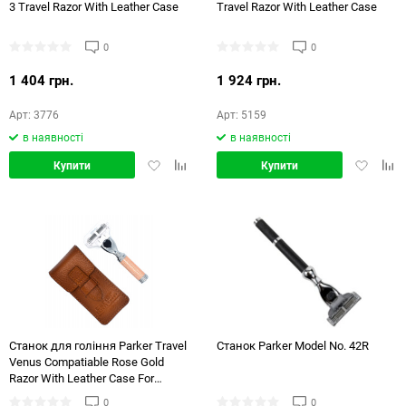
3 Travel Razor With Leather Case
Travel Razor With Leather Case
0
0
1 404 грн.
1 924 грн.
Арт: 3776
Арт: 5159
в наявності
в наявності
Додати
Додати
Додати
Дод
Купити
Купити
в
в
в
в
обране
порівняння
обране
порі
Станок для гоління Parker Travel
Станок Parker Model No. 42R
Venus Compatiable Rose Gold
Razor With Leather Case For
Women
0
0