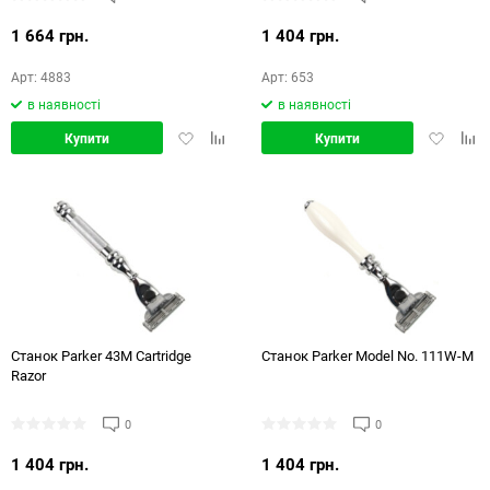
1 664 грн.
1 404 грн.
Арт: 4883
Арт: 653
в наявності
в наявності
Додати
Додати
Додати
Дод
Купити
Купити
в
в
в
в
обране
порівняння
обране
порі
Станок Parker 43M Cartridge
Станок Parker Model No. 111W-M
Razor
0
0
1 404 грн.
1 404 грн.