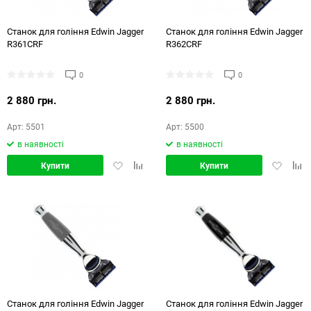
Станок для гоління Edwin Jagger
Станок для гоління Edwin Jagger
R361CRF
R362CRF
0
0
2 880 грн.
2 880 грн.
Арт: 5501
Арт: 5500
в наявності
в наявності
Додати
Додати
Додати
Дод
Купити
Купити
в
в
в
в
обране
порівняння
обране
порі
Станок для гоління Edwin Jagger
Станок для гоління Edwin Jagger