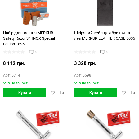
48
72
144
Набір для гоління MERKUR
Шкіряний кейс для бритви та
Safety Razor 34 INOX Special
лез MERKUR LEATHER CASE 5005
Edition 1896
0
0
8 112 грн.
3 328 грн.
Арт: 5714
Арт: 5698
в наявності
в наявності
Додати
Додати
Додати
Дод
Купити
Купити
в
в
в
в
обране
порівняння
обране
порі