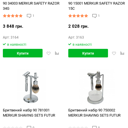
90 34003 MERKUR SAFETY RAZOR
90 15001 MERKUR SAFETY RAZOR
34G
15С
1
1
3 848 грн.
2 028 грн.
Арт: 3164
Арт: 3163
в наявності
в наявності
Додати
Додати
Додати
Дод
Купити
Купити
в
в
в
в
обране
порівняння
обране
порі
Бритвений набір 90 781001
Бритвений набір 90 750002
MERKUR SHAVING SETS FUTUR
MERKUR SHAVING SETS FUTUR
0
0