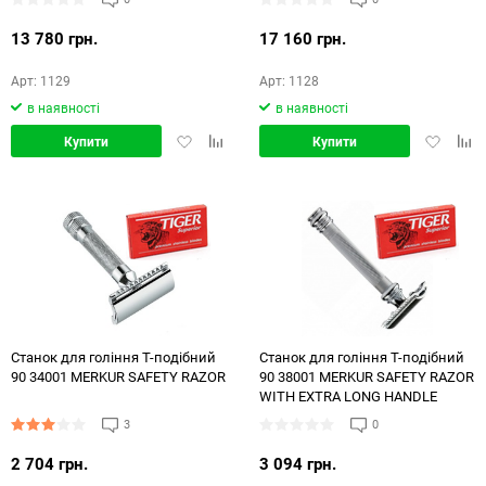
13 780 грн.
17 160 грн.
Арт: 1129
Арт: 1128
в наявності
в наявності
Додати
Додати
Додати
Дод
Купити
Купити
в
в
в
в
обране
порівняння
обране
порі
Станок для гоління Т-подібний
Станок для гоління Т-подібний
90 34001 MERKUR SAFETY RAZOR
90 38001 MERKUR SAFETY RAZOR
WITH EXTRA LONG HANDLE
3
0
2 704 грн.
3 094 грн.