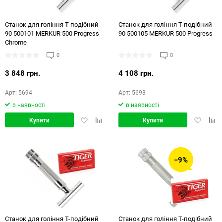
Станок для гоління Т-подібний
Станок для гоління Т-подібний
90 500101 MERKUR 500 Progress
90 500105 MERKUR 500 Progress
Chrome
0
0
3 848 грн.
4 108 грн.
Арт: 5694
Арт: 5693
в наявності
в наявності
Додати
Додати
Додати
Дод
Купити
Купити
в
в
в
в
обране
порівняння
обране
порі
−9%
Станок для гоління Т-подібний
Станок для гоління Т-подібний