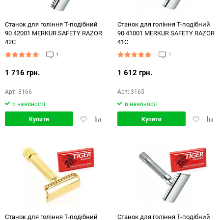
Станок для гоління Т-подібний
Станок для гоління Т-подібний
90 42001 MERKUR SAFETY RAZOR
90 41001 MERKUR SAFETY RAZOR
42С
41С
1
1
1 716 грн.
1 612 грн.
Арт: 3166
Арт: 3165
в наявності
в наявності
Додати
Додати
Додати
Дод
Купити
Купити
в
в
в
в
обране
порівняння
обране
порі
Станок для гоління Т-подібний
Станок для гоління Т-подібний