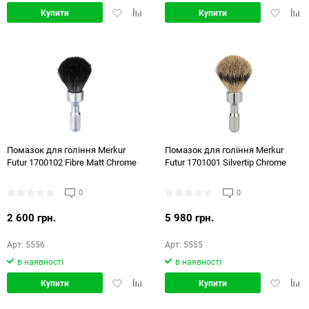
Додати
Додати
Додати
Дод
Купити
Купити
в
в
в
в
обране
порівняння
обране
порі
Помазок для гоління Merkur
Помазок для гоління Merkur
Futur 1700102 Fibre Matt Chrome
Futur 1701001 Silvertip Chrome
0
0
2 600 грн.
5 980 грн.
Арт: 5556
Арт: 5555
в наявності
в наявності
Додати
Додати
Додати
Дод
Купити
Купити
в
в
в
в
обране
порівняння
обране
порі