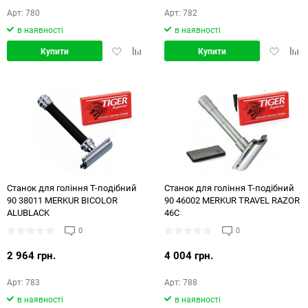
Арт: 780
Арт: 782
в наявності
в наявності
Додати
Додати
Додати
Дод
Купити
Купити
в
в
в
в
обране
порівняння
обране
порі
Станок для гоління Т-подібний
Станок для гоління Т-подібний
90 38011 MERKUR BICOLOR
90 46002 MERKUR TRAVEL RAZOR
ALUBLACK
46C
0
0
2 964 грн.
4 004 грн.
Арт: 783
Арт: 788
в наявності
в наявності