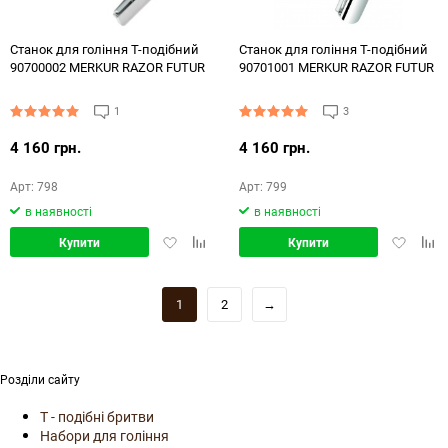
Станок для гоління Т-подібний
Станок для гоління Т-подібний
90700002 MERKUR RAZOR FUTUR
90701001 MERKUR RAZOR FUTUR
1
3
4 160 грн.
4 160 грн.
Арт: 798
Арт: 799
в наявності
в наявності
Додати
Додати
Додати
Дод
Купити
Купити
в
в
в
в
обране
порівняння
обране
порі
1
2
→
Розділи сайту
Т - подібні бритви
Набори для гоління