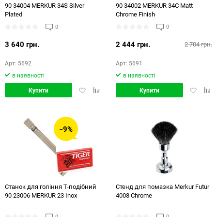
90 34004 MERKUR 34S Silver
90 34002 MERKUR 34C Matt
Plated
Chrome Finish
0
0
3 640 грн.
2 444 грн.
2 704 грн.
Арт: 5692
Арт: 5691
в наявності
в наявності
Додати
Додати
Додати
Дод
Купити
Купити
в
в
в
в
обране
порівняння
обране
порі
−9%
Станок для гоління Т-подібний
Стенд для помазка Merkur Futur
90 23006 MERKUR 23 Inox
4008 Chrome
0
0