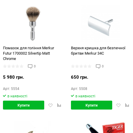
Помазок для гоління Merkur
Верхня кришка для безпечної
Futur 1700002 Silvertip Matt
бритви Merkur 34С
Chrome
0
0
5 980 грн.
650 грн.
Арт: 5554
Арт: 5508
в наявності
в наявності
Додати
Додати
Додати
Дод
Купити
Купити
в
в
в
в
обране
порівняння
обране
порі