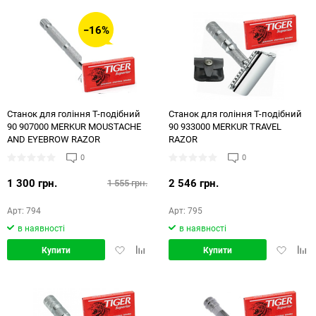
−16%
Станок для гоління Т-подібний
Станок для гоління Т-подібний
90 907000 MERKUR MOUSTACHE
90 933000 MERKUR TRAVEL
AND EYEBROW RAZOR
RAZOR
0
0
1 300 грн.
2 546 грн.
1 555 грн.
Арт: 794
Арт: 795
в наявності
в наявності
Додати
Додати
Додати
Дод
Купити
Купити
в
в
в
в
обране
порівняння
обране
порі