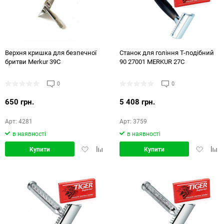
Верхня кришка для безпечної
Станок для гоління Т-подібний
бритви Merkur 39С
90 27001 MERKUR 27C
0
0
650 грн.
5 408 грн.
Арт: 4281
Арт: 3759
в наявності
в наявності
Додати
Додати
Додати
Дод
Купити
Купити
в
в
в
в
обране
порівняння
обране
порі