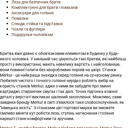
Леза для безпечних бритв
Комплектуючі для бритв і помазків
Аксесуари для гоління
Помазки
Стенди, стійки та підставки
Чохли та футляри
Подарунки чоловікам
Бритва вже давно є обов'язковим елементом в будинку у будь-
якого чоловіка. У нинішній час цінуються такі бритви, які найбільш
прості у використанні, мають невелику вартість і, найголовніше,
вони повинні голити без хворобливих порізів на шкірі. Станки
Merkur - це найкраща знахідка серед гоління на сучасному ринку.
Любителі чистого і точного гоління нерідко роблять вибір на
користь станків Merkur, адже з ними ви забудете про змінні
картриджі, стираючих смугах і так далі. Точна підгонка кожної
деталі у верстаті викликає шалений захоплення. Можливо, саме
завдяки бренду Merkur в світі з'явилося таке словосполучення, як
"німецька якість". З станками цієї торгової марки ви зможете
сміливо міняти кут роботи леза, ступінь натиснення і гоління
нарешті стане комфортним та зручним.
Merkur Т - подібні бритви
,
Merkur Набори для гоління
,
Merkur Леза