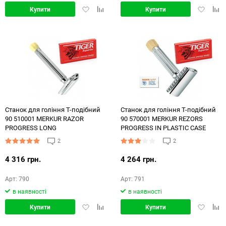
Додати
Додати
Додати
Дод
Купити
Купити
в
в
в
в
обране
порівняння
обране
порі
Станок для гоління Т-подібний
Станок для гоління Т-подібний
90 510001 MERKUR RAZOR
90 570001 MERKUR REZORS
PROGRESS LONG
PROGRESS IN PLASTIC CASE
2
2
4 316 грн.
4 264 грн.
Арт: 790
Арт: 791
в наявності
в наявності
Додати
Додати
Додати
Дод
Купити
Купити
в
в
в
в
обране
порівняння
обране
порі