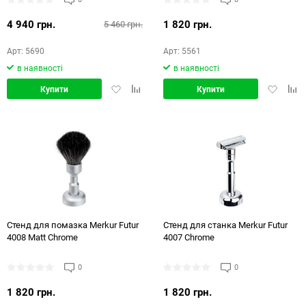
4 940 грн.
1 820 грн.
5 460 грн.
Арт: 5690
Арт: 5561
в наявності
в наявності
Додати
Додати
Додати
Дод
Купити
Купити
в
в
в
в
обране
порівняння
обране
порі
Стенд для помазка Merkur Futur
Стенд для станка Merkur Futur
4008 Matt Chrome
4007 Chrome
0
0
1 820 грн.
1 820 грн.