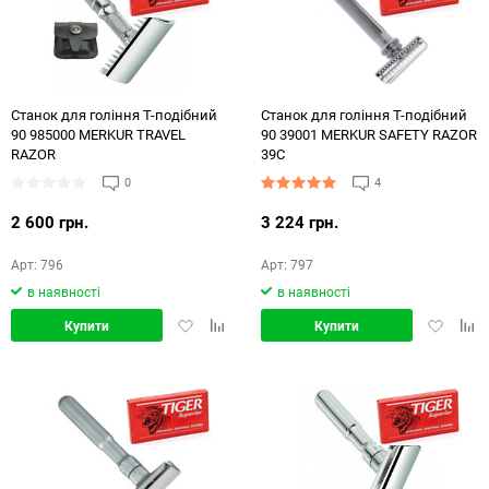
Станок для гоління Т-подібний
Станок для гоління Т-подібний
90 985000 MERKUR TRAVEL
90 39001 MERKUR SAFETY RAZOR
RAZOR
39C
0
4
2 600 грн.
3 224 грн.
Арт: 796
Арт: 797
в наявності
в наявності
Додати
Додати
Додати
Дод
Купити
Купити
в
в
в
в
обране
порівняння
обране
порі