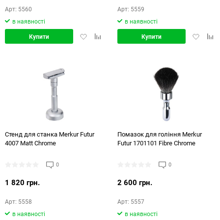
Арт: 5560
Арт: 5559
в наявності
в наявності
Додати
Додати
Додати
Дод
Купити
Купити
в
в
в
в
обране
порівняння
обране
порі
Стенд для станка Merkur Futur
Помазок для гоління Merkur
4007 Matt Chrome
Futur 1701101 Fibre Chrome
0
0
1 820 грн.
2 600 грн.
Арт: 5558
Арт: 5557
в наявності
в наявності