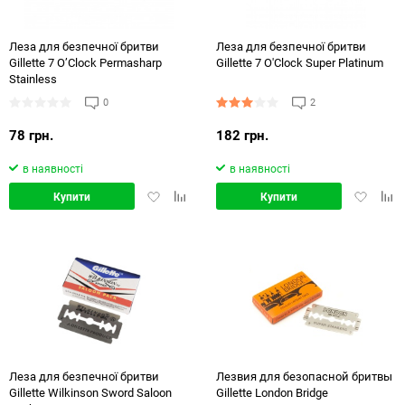
144
Леза для безпечної бритви
Леза для безпечної бритви
Gillette 7 O’Clock Permasharp
Gillette 7 O'Clock Super Platinum
Stainless
0
2
78 грн.
182 грн.
в наявності
в наявності
Додати
Додати
Додати
Дод
Купити
Купити
в
в
в
в
обране
порівняння
обране
порі
Леза для безпечної бритви
Лезвия для безопасной бритвы
Gillette Wilkinson Sword Saloon
Gillette London Bridge