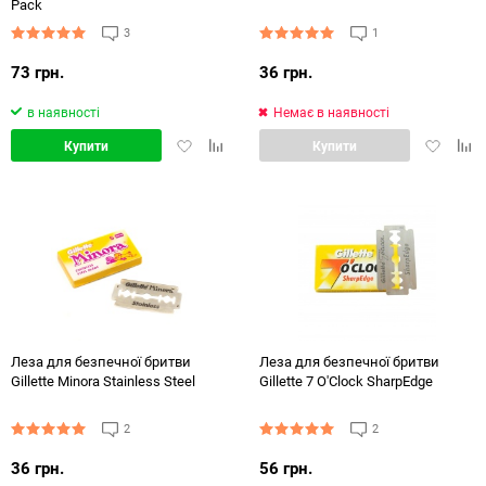
Pack
3
1
73 грн.
36 грн.
в наявності
Немає в наявності
Додати
Додати
Додати
Дод
Купити
Купити
в
в
в
в
обране
порівняння
обране
порі
Леза для безпечної бритви
Леза для безпечної бритви
Gillette Minora Stainless Steel
Gillette 7 O'Clock SharpEdge
2
2
36 грн.
56 грн.