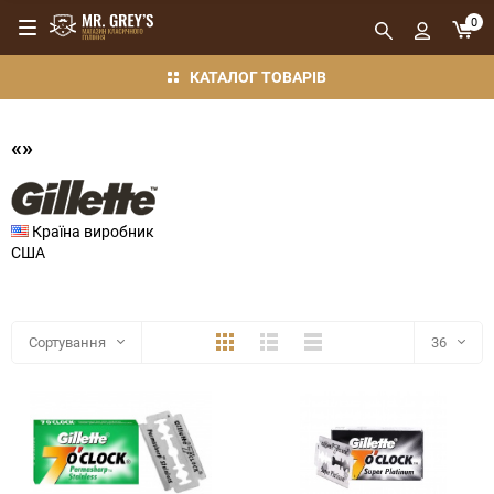
0
КАТАЛОГ ТОВАРІВ
«»
Країна виробник
США
Плитка
Детально
Компактно
Сортування
36
36
48
72