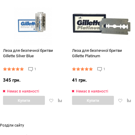
обране
порівняння
обране
порі
Леза для безпечної бритви
Леза для безпечної бритви
Gillette Silver Blue
Gillette Platinum
1
1
345 грн.
41 грн.
Немає в наявності
Немає в наявності
Додати
Додати
Додати
Дод
Купити
Купити
в
в
в
в
обране
порівняння
обране
порі
Розділи сайту