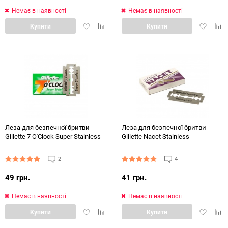
Немає в наявності
Немає в наявності
Додати
Додати
Додати
Дод
Купити
Купити
в
в
в
в
обране
порівняння
обране
порі
Леза для безпечної бритви
Леза для безпечної бритви
Gillette 7 O'Clock Super Stainless
Gillette Nacet Stainless
2
4
49 грн.
41 грн.
Немає в наявності
Немає в наявності
Додати
Додати
Додати
Дод
Купити
Купити
в
в
в
в