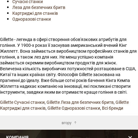
Сучасні станки
Леза для безпечних бритв
Картриджі для станків
Одноразові станки
Gillette - легенда в сфері створення обов'язкових атрибутів для
гоління. У 1900-х роках її заснував американський вчений Кінг
Жиллетт. Вона займається виробництвом професійних станків для
гоління, а також лез для них. Не менш успішно компанія
займається окремим виробництвом продуктів для жінок.
Величезна кількість виробничих потужностей розташоване в США,
Китаї та інших країнах світу. Філософія Gillette заснована на
прагненні до ідеалу. Вже більше сотні років бачення Кінга Кемпа
Жіллетта надихає компанію на інновації, які покликані створити
інструменти, завдяки яким ви отримаєте краще гоління в світі.
Gillette Сучасні станки
,
Gillette Леза для безпечних бритв
,
Gillette
Картриджі для станків
,
Gillette Одноразові станки
,
Всі бренди
вгору
КОМПАНІЯ