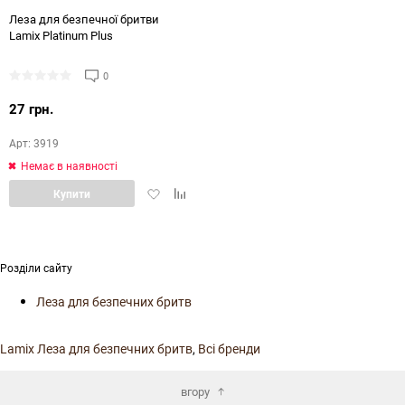
144
Леза для безпечної бритви
Lamix Platinum Plus
0
27 грн.
Арт: 3919
Немає в наявності
Додати
Додати
Купити
в
в
обране
порівняння
Розділи сайту
Леза для безпечних бритв
Lamix Леза для безпечних бритв
,
Всі бренди
вгору