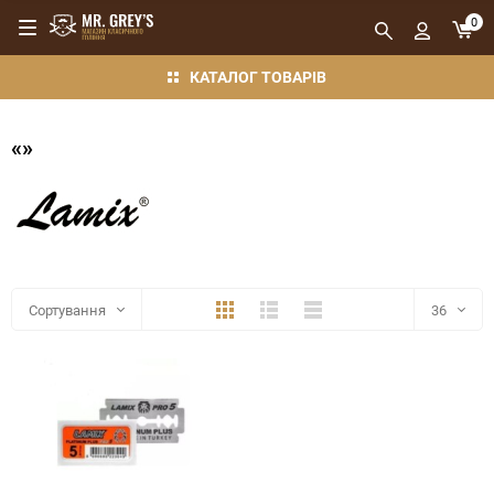
0
КАТАЛОГ ТОВАРІВ
«»
Плитка
Детально
Компактно
Сортування
36
36
48
72