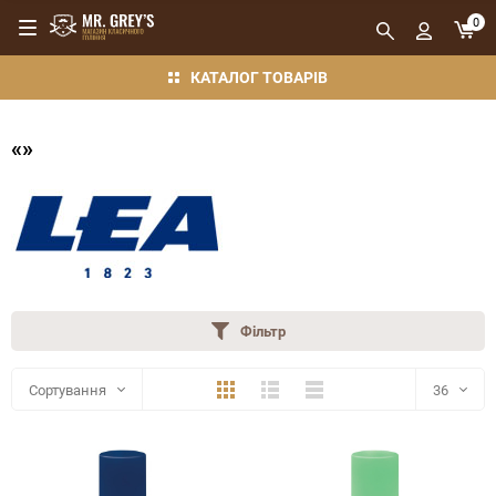
0
КАТАЛОГ ТОВАРІВ
«»
Фільтр
Плитка
Детально
Компактно
Сортування
36
36
48