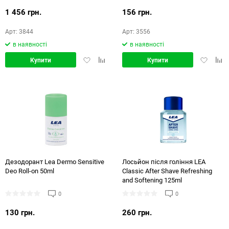
1 456 грн.
156 грн.
Арт: 3844
Арт: 3556
в наявності
в наявності
Додати
Додати
Додати
Дод
Купити
Купити
в
в
в
в
обране
порівняння
обране
порі
Дезодорант Lea Dermo Sensitive
Лосьйон після гоління LEA
Deo Roll-on 50ml
Classic After Shave Refreshing
and Softening 125ml
0
0
130 грн.
260 грн.