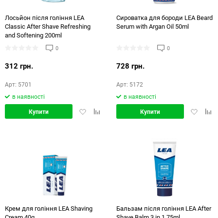
Лосьйон після гоління LEA
Сироватка для бороди LEA Beard
Classic After Shave Refreshing
Serum with Argan Oil 50ml
and Softening 200ml
0
0
312 грн.
728 грн.
Арт: 5701
Арт: 5172
в наявності
в наявності
Додати
Додати
Додати
Дод
Купити
Купити
в
в
в
в
обране
порівняння
обране
порі
Крем для гоління LEA Shaving
Бальзам після гоління LEA After
Cream 40g
Shave Balm 3 in 1 75ml