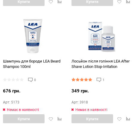
Додати
Додати
Додати
Дод
Купити
Купити
в
в
в
в
обране
порівняння
обране
порі
Шампунь для бороди LEA Beard
Лосьйон після гоління LEA After
Shampoo 100ml
Shave Lotion Stop-Irritation
0
1
676 грн.
349 грн.
Арт: 5173
Арт: 3918
Немає в наявності
Немає в наявності
Додати
Додати
Додати
Дод
Купити
Купити
в
в
в
в
обране
порівняння
обране
порі