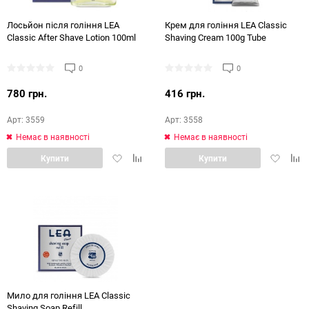
Лосьйон після гоління LEA
Крем для гоління LEA Classic
Classic After Shave Lotion 100ml
Shaving Cream 100g Tube
0
0
780 грн.
416 грн.
Арт: 3559
Арт: 3558
Немає в наявності
Немає в наявності
Додати
Додати
Додати
Дод
Купити
Купити
в
в
в
в
обране
порівняння
обране
порі
Мило для гоління LEA Classic
Shaving Soap Refill