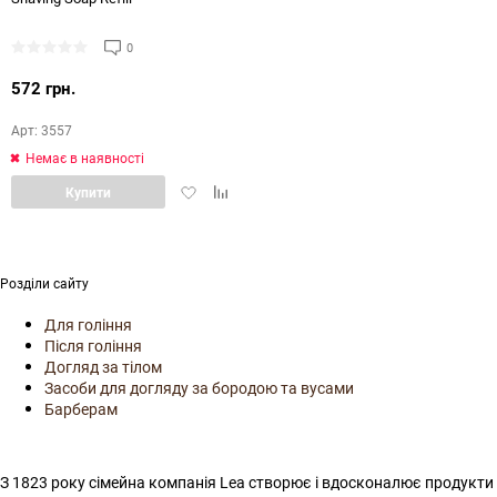
0
572 грн.
Арт: 3557
Немає в наявності
Додати
Додати
Купити
в
в
обране
порівняння
Розділи сайту
Для гоління
Після гоління
Догляд за тілом
Засоби для догляду за бородою та вусами
Барберам
З 1823 року сімейна компанія Lea створює і вдосконалює продукти