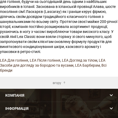
для гоління, будучи на сьогоднішній день одним з найбільших
виробників в Іспанії. Заснована в іспанській провінції Алава, шосте
покоління сім'ї Ласкарєв (Lascaray) як і раніше керує фірмою,
ділячись своїм досвідом традиційного класичного гоління з
шанувальниками по всьому світу. Протягом своєї майже 200-річної
історії, компанія постійно розширювала асортимент продукції,
рухаючись в ногу з часом і виробляючи товари високого класу. У
своїй лінії Lea Classic вони взяли сторінку зі свого минулого, щоб
запропонувати своїм клієнтам оновлену формулу продуктів для
виняткового кондиціонування шкіри, казкового аромату і
упаковки в ретро-стилі.
LEA Для гоління
,
LEA Після гоління
,
LEA Догляд за тілом
,
LEA
Засоби для догляду за бородою та вусами
,
LEA Барберам
,
Всі
бренди
вгору
КОМПАНІЯ
ІНФОРМАЦІЯ