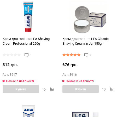
Крем для гоління LEA Shaving
Крем для гоління LEA Classic
Cream Professional 250g
Shaving Cream in Jar 150gr
0
2
312 грн.
676 грн.
Арт: 3917
Арт: 3916
Немає в наявності
Немає в наявності
Додати
Додати
Додати
Дод
Купити
Купити
в
в
в
в
обране
порівняння
обране
порі