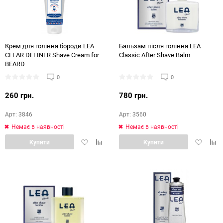
Крем для гоління бороди LEA
Бальзам після гоління LEA
CLEAR DEFINER Shave Cream for
Classic After Shave Balm
BEARD
0
0
260 грн.
780 грн.
Арт: 3846
Арт: 3560
Немає в наявності
Немає в наявності
Додати
Додати
Додати
Дод
Купити
Купити
в
в
в
в
обране
порівняння
обране
порі