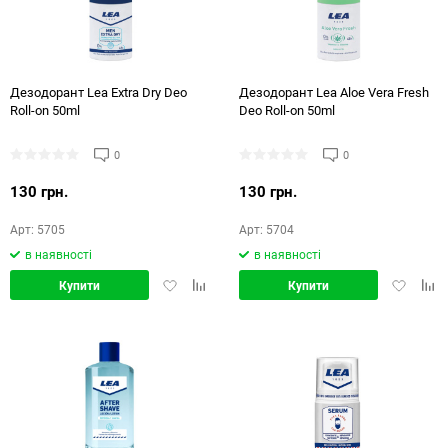
72
144
Дезодорант Lea Extra Dry Deo
Дезодорант Lea Aloe Vera Fresh
Roll-on 50ml
Deo Roll-on 50ml
0
0
130 грн.
130 грн.
Арт: 5705
Арт: 5704
в наявності
в наявності
Додати
Додати
Додати
Дод
Купити
Купити
в
в
в
в
обране
порівняння
обране
порі