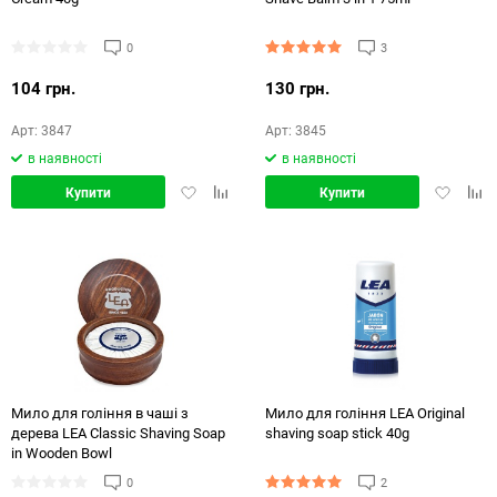
0
3
104 грн.
130 грн.
Арт: 3847
Арт: 3845
в наявності
в наявності
Додати
Додати
Додати
Дод
Купити
Купити
в
в
в
в
обране
порівняння
обране
порі
Мило для гоління в чаші з
Мило для гоління LEA Original
дерева LEA Classic Shaving Soap
shaving soap stick 40g
in Wooden Bowl
0
2