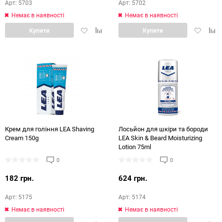
Арт: 5703
Арт: 5702
Немає в наявності
Немає в наявності
Додати
Додати
Додати
Дод
Купити
Купити
в
в
в
в
обране
порівняння
обране
порі
Крем для гоління LEA Shaving
Лосьйон для шкіри та бороди
Cream 150g
LEA Skin & Beard Moisturizing
Lotion 75ml
0
0
182 грн.
624 грн.
Арт: 5175
Арт: 5174
Немає в наявності
Немає в наявності