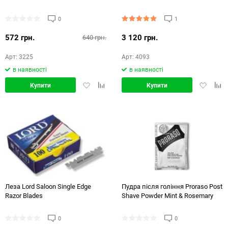
0
1
572 грн.
3 120 грн.
640 грн.
Арт: 3225
Арт: 4093
в наявності
в наявності
Додати
Додати
Додати
Дод
Купити
Купити
в
в
в
в
обране
порівняння
обране
порі
Леза Lord Saloon Single Edge
Пудра після гоління Proraso Post
Razor Blades
Shave Powder Mint & Rosemary
0
0