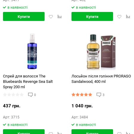
в наявності
в наявності
Додати
Додати
Додати
Дод
Купити
Купити
в
в
в
в
обране
порівняння
обране
порі
Хіт продажів
Спрей для волосся The
Лосьйон після гоління PRORASO
Bluebeards Revenge Sea Salt
Sandalwood, 400 ml
Spray 200 ml
0
3
437 грн.
1 040 грн.
Арт: 3715
Арт: 3484
в наявності
в наявності
Додати
Додати
Додати
Дод
Купити
Купити