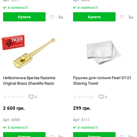
в наявності
в наявності
Додати
Додати
Додати
Дод
Купити
Купити
в
в
в
в
обране
порівняння
обране
порі
Небезпечна бритва Razorine
Рушник для гоління Pearl ST-01
Original Brass Shavette Razor
Shaving Towel
0
0
2 600 грн.
299 грн.
Арт: 4094
Арт: 5111
в наявності
в наявності
Додати
Додати
Додати
Дод
Купити
Купити