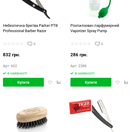
Небезпечна бритва Parker PTB
Розпилювач парфумерний
Professional Barber Razor
Vaporizer Spray Pump
0
0
832 грн.
286 грн.
Арт: 602
Арт: 2386
в наявності
в наявності
Додати
Додати
Додати
Дод
Купити
Купити
в
в
в
в
обране
порівняння
обране
порі