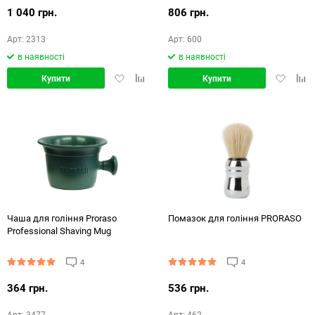
1 040 грн.
806 грн.
Арт: 2313
Арт: 600
в наявності
в наявності
Додати
Додати
Додати
Дод
Купити
Купити
в
в
в
в
обране
порівняння
обране
порі
Чаша для гоління Proraso
Помазок для гоління PRORASO
Professional Shaving Mug
4
4
364 грн.
536 грн.
Арт: 3477
Арт: 462