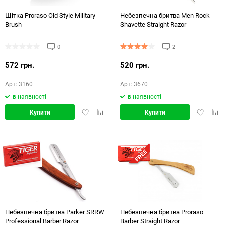
Щітка Proraso Old Style Military
Небезпечна бритва Men Rock
Brush
Shavette Straight Razor
0
2
572 грн.
520 грн.
Арт: 3160
Арт: 3670
в наявності
в наявності
Додати
Додати
Додати
Дод
Купити
Купити
в
в
в
в
обране
порівняння
обране
порі
Небезпечна бритва Parker SRRW
Небезпечна бритва Proraso
Professional Barber Razor
Barber Straight Razor