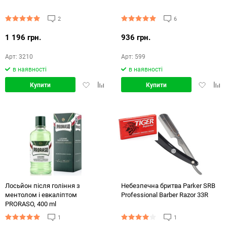
2
6
1 196 грн.
936 грн.
Арт: 3210
Арт: 599
в наявності
в наявності
Додати
Додати
Додати
Дод
Купити
Купити
в
в
в
в
обране
порівняння
обране
порі
Лосьйон після гоління з
Небезпечна бритва Parker SRB
ментолом і евкаліптом
Professional Barber Razor 33R
PRORASO, 400 ml
1
1