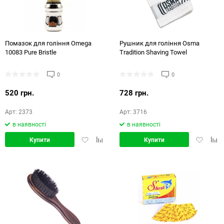
Помазок для гоління Omega
Рушник для гоління Osma
10083 Pure Bristle
Tradition Shaving Towel
0
0
520 грн.
728 грн.
Арт: 2373
Арт: 3716
в наявності
в наявності
Додати
Додати
Додати
Дод
Купити
Купити
в
в
в
в
обране
порівняння
обране
порі