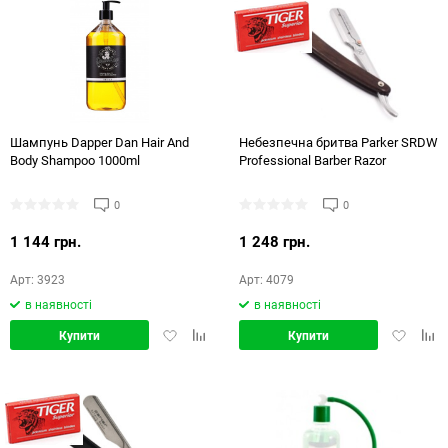
Шампунь Dapper Dan Hair And
Небезпечна бритва Parker SRDW
Body Shampoo 1000ml
Professional Barber Razor
0
0
1 144 грн.
1 248 грн.
Арт: 3923
Арт: 4079
в наявності
в наявності
Додати
Додати
Додати
Дод
Купити
Купити
в
в
в
в
обране
порівняння
обране
порі