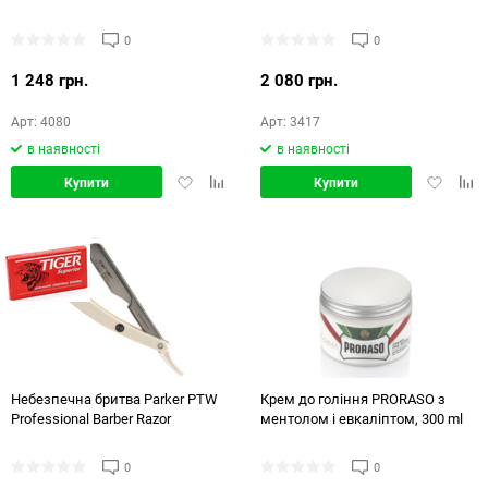
0
0
1 248 грн.
2 080 грн.
Арт: 4080
Арт: 3417
в наявності
в наявності
Додати
Додати
Додати
Дод
Купити
Купити
в
в
в
в
обране
порівняння
обране
порі
Небезпечна бритва Parker PTW
Крем до гоління PRORASO з
Professional Barber Razor
ментолом і евкаліптом, 300 ml
0
0