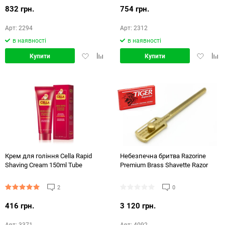
832 грн.
754 грн.
Арт: 2294
Арт: 2312
в наявності
в наявності
Додати
Додати
Додати
Дод
Купити
Купити
в
в
в
в
обране
порівняння
обране
порі
Крем для гоління Cella Rapid
Небезпечна бритва Razorine
Shaving Cream 150ml Tube
Premium Brass Shavette Razor
2
0
416 грн.
3 120 грн.
Арт: 3371
Арт: 4092