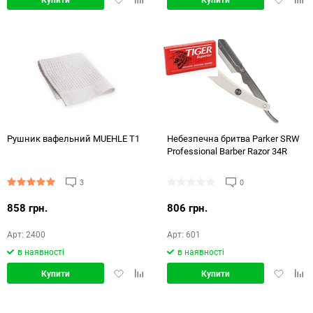
в
в
в
в
обране
порівняння
обране
порі
Рушник вафельний MUEHLE T1
Небезпечна бритва Parker SRW
Professional Barber Razor 34R
3
0
858 грн.
806 грн.
Арт: 2400
Арт: 601
в наявності
в наявності
Додати
Додати
Додати
Дод
Купити
Купити
в
в
в
в
обране
порівняння
обране
порі