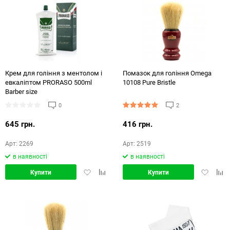
Крем для гоління з ментолом і
Помазок для гоління Omega
евкаліптом PRORASO 500ml
10108 Pure Bristle
Barber size
0
2
645 грн.
416 грн.
Арт: 2269
Арт: 2519
в наявності
в наявності
Додати
Додати
Додати
Дод
Купити
Купити
в
в
в
в
обране
порівняння
обране
порі