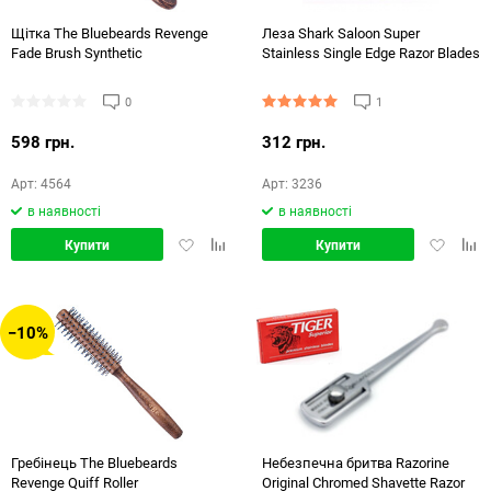
Щітка The Bluebeards Revenge
Леза Shark Saloon Super
Fade Brush Synthetic
Stainless Single Edge Razor Blades
0
1
598 грн.
312 грн.
Арт: 4564
Арт: 3236
в наявності
в наявності
Додати
Додати
Додати
Дод
Купити
Купити
в
в
в
в
обране
порівняння
обране
порі
−10%
Гребінець The Bluebeards
Небезпечна бритва Razorine
Revenge Quiff Roller
Original Chromed Shavette Razor