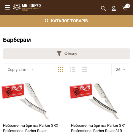
0
КАТАЛОГ ТОВАРІВ
Барберам
Фільтр
Плитка
Детально
Компактно
Сортування
36
36
48
72
144
Небезпечна бритва Parker SRX
Небезпечна бритва Parker SR1
Professional Barber Razor
Professional Barber Razor 31R