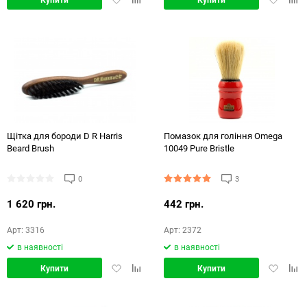
в
в
в
в
обране
порівняння
обране
порі
Щітка для бороди D R Harris
Помазок для гоління Omega
Beard Brush
10049 Pure Bristle
0
3
1 620 грн.
442 грн.
Арт: 3316
Арт: 2372
в наявності
в наявності
Додати
Додати
Додати
Дод
Купити
Купити
в
в
в
в
обране
порівняння
обране
порі