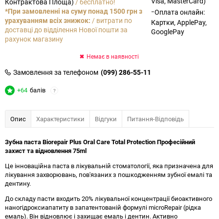
Visa, MasterCard)
Контрактова Площа)
/ бесплатно!
-
*При замовленні на суму понад 1500 грн з
Оплата онлайн:
урахуванням всіх знижок:
/ витрати по
Картки, ApplePay,
доставці до відділення Нової пошти за
GooglePay
рахунок магазину
Немає в наявності
Замовлення за телефоном
(099) 286-55-11
+64
балів
?
Опис
Характеристики
Відгуки
Питання-Відповідь
Зубна паста Biorepair Plus Oral Care Total Protection Професійний
захист та відновлення 75ml
Це інноваційна паста в лікувальній стоматології, яка призначена для
лікування захворювань, пов'язаних з пошкодженням зубної емалі та
дентину.
До складу пасти входить 20% лікувальної концентрації биоактивного
наногідроксиапатиту в запатентованій формулі microRepair (рідка
емаль). Він відновлює і захищає емаль і дентин. Активно