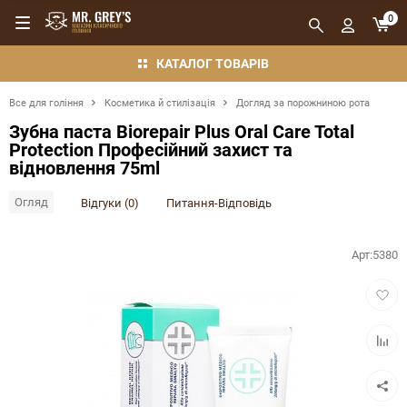
0
КАТАЛОГ ТОВАРІВ
Все для гоління
Косметика й стилізація
Догляд за порожниною рота
Зубна паста Biorepair Plus Oral Care Total
Protection Професійний захист та
відновлення 75ml
Огляд
Відгуки (0)
Питання-Відповідь
Арт:
5380
Додат
в
обран
Додат
в
порівн