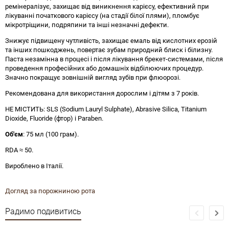
ремінералізує, захищає від виникнення карієсу, ефективний при
лікуванні початкового карієсу (на стадії білої плями), пломбує
мікротріщини, подряпини та інші незначні дефекти.
Знижує підвищену чутливість, захищає емаль від кислотних ерозій
та інших пошкоджень, повертає зубам природний блиск і білизну.
Паста незамінна в процесі і після лікування брекет-системами, після
проведення професійних або домашніх відбілюючих процедур.
Значно покращує зовнішній вигляд зубів при флюорозі.
Рекомендована для використання дорослим і дітям з 7 років.
НЕ МІСТИТЬ: SLS (Sodium Lauryl Sulphate), Abrasive Silica, Titanium
Dioxide, Fluoride (фтор) і Paraben.
Об'єм
: 75 мл (100 грам).
RDA ≈ 50.
Вироблено в Італії.
Догляд за порожниною рота
Радимо подивитись