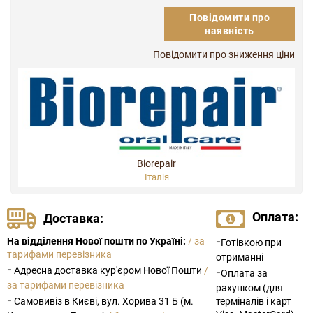
Повідомити про
наявність
Повідомити про зниження ціни
Biorepair
Італія
Оплата:
Доставка:
-
На відділення Нової пошти по Україні:
/ за
Готівкою при
тарифами перевізника
отриманні
-
Адресна доставка кур'єром Нової Пошти
/
-
Оплата за
за тарифами перевізника
рахунком (для
-
Самовивіз в Києві, вул. Хорива 31 Б (м.
терміналів і карт