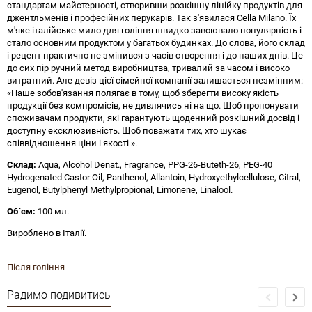
стандартам майстерності, створивши розкішну лінійку продуктів для
джентльменів і професійних перукарів. Так з'явилася Cella Milano. Їх
м'яке італійське мило для гоління швидко завоювало популярність і
стало основним продуктом у багатьох будинках. До слова, його склад
і рецепт практично не змінився з часів створення і до наших днів. Це
до сих пір ручний метод виробництва, тривалий за часом і високо
витратний. Але девіз цієї сімейної компанії залишається незмінним:
«Наше зобов'язання полягає в тому, щоб зберегти високу якість
продукції без компромісів, не дивлячись ні на що. Щоб пропонувати
споживачам продукти, які гарантують щоденний розкішний досвід і
доступну ексклюзивність. Щоб поважати тих, хто шукає
співвідношення ціни і якості ».
Склад:
Aqua, Alcohol Denat., Fragrance, PPG-26-Buteth-26, PEG-40
Hydrogenated Castor Oil, Panthenol, Allantoin, Hydroxyethylcellulose, Citral,
Eugenol, Butylphenyl Methylpropional, Limonene, Linalool.
Об`єм:
100 мл.
Вироблено в Італії.
Після гоління
Радимо подивитись