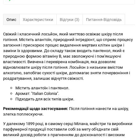
Опис
Характеристики
Відгуки (3)
Питання-Відповідь
Свіжий і класичний лосьйон, який миттєво освіжає шкіру після
гоління. Містить алантоїн, природний інгредієнт, що сприяє процесу
загоєння і прискорює процес видалення мертвих клітин шкіри і
заміни їх здоровими. До складу також входить пантенол, який є
природною формою вітаміну B, має зволожуючі і пом'якшуючі
властивості. Вивчена і перевірена комбінація, яка дозволяє
відновлювати шкіру після гоління. Лосьйон з низьким вмістом
алкоголю, запобігає сухості шкіри, допомагає зняти почервоніння і
роздратування, залишає відчуття свіжості.
Містить алантоїн і пантенол.
Аромат: "Italian Colonia".
Підходить для всіх типів шкіри.
Рекомендації щодо застосування:
Після гоління нанести на шкіру,
злегка поплескуючи.
У далекому 1899 році, в самому серці Мілана, майстри та виробники
парфумерної продукції поставили собі за мету об'єднати свій
великий досвід роботи з прагненням до досконалості і високим