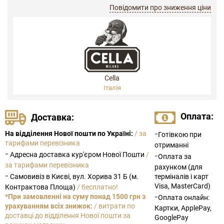
Повідомити про зниження ціни
Cella
Італія
Оплата:
Доставка:
-
На відділення Нової пошти по Україні:
/ за
Готівкою при
тарифами перевізника
отриманні
-
Адресна доставка кур'єром Нової Пошти
/
-
Оплата за
за тарифами перевізника
рахунком (для
-
Самовивіз в Києві, вул. Хорива 31 Б (м.
терміналів і карт
Visa, MasterCard)
Контрактова Площа)
/ бесплатно!
-
*При замовленні на суму понад 1500 грн з
Оплата онлайн:
урахуванням всіх знижок:
/ витрати по
Картки, ApplePay,
доставці до відділення Нової пошти за
GooglePay