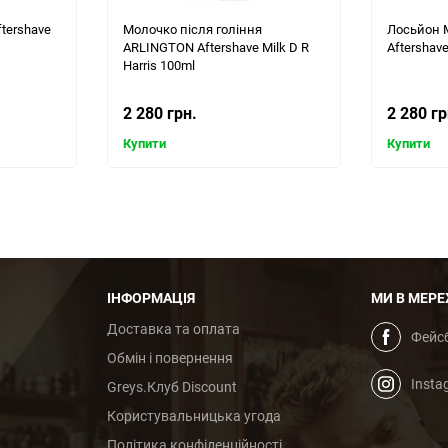
tershave
Молочко після гоління
Лосьйон
ARLINGTON Aftershave Milk D R
Aftershave
Harris 100ml
2 280 грн.
2 280 гр
Купити
Купити
ІНФОРМАЦІЯ
МИ В МЕРЕ
Доставка та оплата
Фейс
Обмін і повернення
Insta
Greys.Клуб Discount
Користувальницька угода
Політика конфіденційності