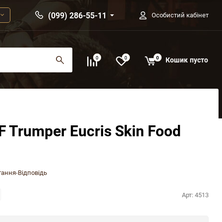
(099) 286-55-11
Особистий кабінет
0
0
0
Кошик
пусто
 Trumper Eucris Skin Food
ання-Відповідь
Арт:
4513