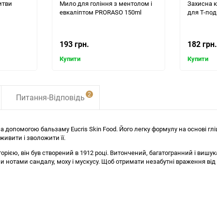
итви
Мило для гоління з ментолом і
Захисна 
евкаліптом PRORASO 150ml
для Т-под
193 грн.
182 грн.
Купити
Купити
2
Питання-Відповідь
 за допомогою бальзаму Eucris Skin Food. Його легку формулу на основі 
живити і зволожити її.
історією, він був створений в 1912 році. Витончений, багатогранний і ви
 нотами сандалу, моху і мускусу. Щоб отримати незабутні враження від 