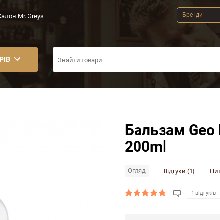
Бренди
Салон Mr. Greys
РІВ
Бальзам Geo F
200ml
Огляд
Відгуки (1)
Пит
1 відгуків