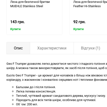
Леза для безпечної бритви
Леза для безпечної бр
MUEHLE Stainless Steel
Feather Hi-Stainless
143 грн.
92 грн.
Купити
Купити
Опис
Характеристики
Відгуки (1)
Geo F Trumper дозволяє легко домогтися чистого і гладкого гоління
шкіру. А можна також використовувати, як засіб після гоління, щоб о
Eucris Geo F Trumper - це аромат для чоловіків з більш ніж віковою 
коріандру, з жасмином і конвалією серцевих нот і теплими фоновими
Бальзам до і після гоління.
Легка гелева консистенція.
Теплий, чуттєвий аромат сандалового дерева, мускусу і моху.
Підходить для всіх типів шкіри, особливо для чутливої.
Об `єм: 200 мл.