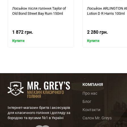
Лосьйон після гоління Taylor of
Лосьйон ARLINGTON Af
Old Bond Street Bay Rum 150ml
Lotion D R Harris 100ml
1 872 грн.
2 280 грн.
Купити
Купити
КОМПАНІЯ
Про нас
Блог
Інтернет-магазин бритв і аксесуарів
Контакти
для класичного гоління і догляду за
бородою та вусами №1 в Україні
Салон Mr. Greys