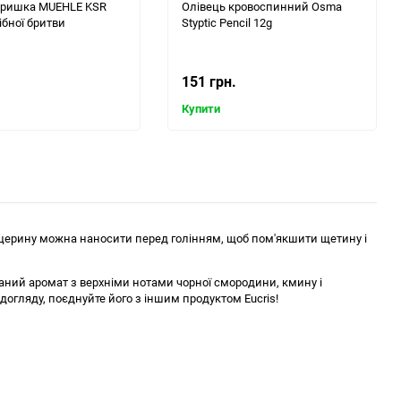
кришка MUEHLE KSR
Олівець кровоспинний Osma
ібної бритви
Styptic Pencil 12g
151 грн.
Купити
гліцерину можна наносити перед голінням, щоб пом'якшити щетину і
шуканий аромат з верхніми нотами чорної смородини, кмину і
догляду, поєднуйте його з іншим продуктом Eucris!