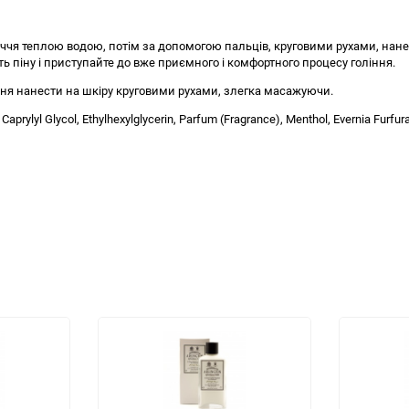
ччя теплою водою, потім за допомогою пальців, круговими рухами, нанес
 піну і приступайте до вже приємного і комфортного процесу гоління.
ння нанести на шкіру круговими рухами, злегка масажуючи.
aprylyl Glycol, Ethylhexylglycerin, Parfum (Fragrance), Menthol, Evernia Furfur