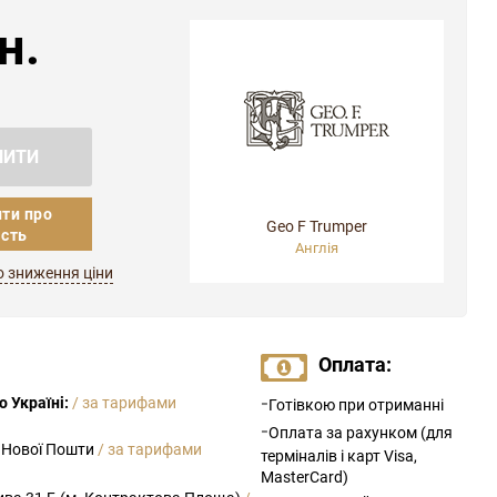
н.
ПИТИ
ти про
Geo F Trumper
ість
Англія
о зниження ціни
Оплата:
-
 Україні:
/ за тарифами
Готівкою при отриманні
-
Оплата за рахунком (для
 Нової Пошти
/ за тарифами
терміналів і карт Visa,
MasterCard)