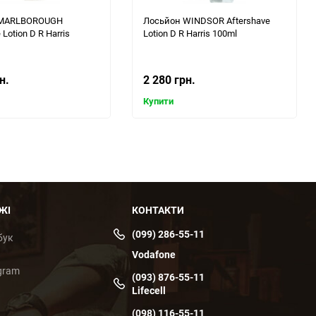
 MARLBOROUGH
Лосьйон WINDSOR Aftershave
 Lotion D R Harris
Lotion D R Harris 100ml
н.
2 280 грн.
Купити
ЖІ
КОНТАКТИ
(099) 286-55-11
бук
Vodafone
gram
(093) 876-55-11
Lifecell
(098) 116-55-11