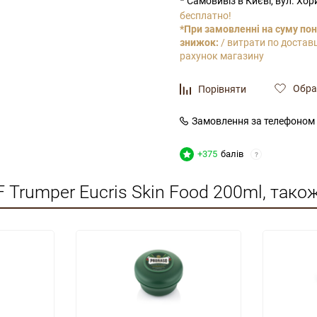
Самовивіз в Києві, вул. Хо
бесплатно!
*При замовленні на суму пон
знижок:
/ витрати по доставц
рахунок магазину
Обра
Порівняти
Замовлення за телефоном
+375
балів
?
 Trumper Eucris Skin Food 200ml, тако