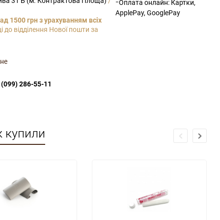
рива 31 Б (м. Контрактова Площа)
/
-
Оплата онлайн: Картки,
ApplePay, GooglePay
ад 1500 грн з урахуванням всіх
і до відділення Нової пошти за
не
(099) 286-55-11
ж купили