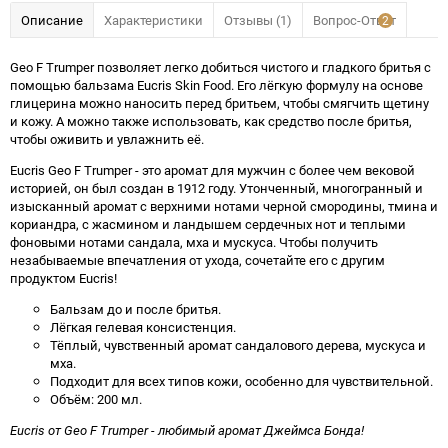
Описание
Характеристики
Отзывы (1)
Вопрос-Ответ
2
Geo F Trumper позволяет легко добиться чистого и гладкого бритья с
помощью бальзама Eucris Skin Food. Его лёгкую формулу на основе
глицерина можно наносить перед бритьем, чтобы смягчить щетину
и кожу. А можно также использовать, как средство после бритья,
чтобы оживить и увлажнить её.
Eucris Geo F Trumper - это аромат для мужчин с более чем вековой
историей, он был создан в 1912 году. Утонченный, многогранный и
изысканный аромат с верхними нотами черной смородины, тмина и
кориандра, с жасмином и ландышем сердечных нот и теплыми
фоновыми нотами сандала, мха и мускуса. Чтобы получить
незабываемые впечатления от ухода, сочетайте его с другим
продуктом Eucris!
Бальзам до и после бритья.
Лёгкая гелевая консистенция.
Тёплый, чувственный аромат сандалового дерева, мускуса и
мха.
Подходит для всех типов кожи, особенно для чувствительной.
Объём: 200 мл.
Eucris от Geo F Trumper - любимый аромат Джеймса Бонда!