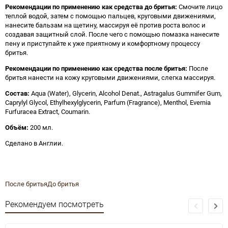
Рекомендации по применению как средства до бритья:
Смочите лицо
теплой водой, затем с помощью пальцев, круговыми движениями,
нанесите бальзам на щетину, массируя её против роста волос и
создавая защитный слой. После чего с помощью помазка нанесите
пену и приступайте к уже приятному и комфортному процессу
бритья.
Рекомендации по применению как средства после бритья:
После
бритья нанести на кожу круговыми движениями, слегка массируя.
Состав:
Aqua (Water), Glycerin, Alcohol Denat., Astragalus Gummifer Gum,
Caprylyl Glycol, Ethylhexylglycerin, Parfum (Fragrance), Menthol, Evernia
Furfuracea Extract, Coumarin.
Объём:
200 мл.
Сделано в Англии.
После бритья
До бритья
Рекомендуем посмотреть