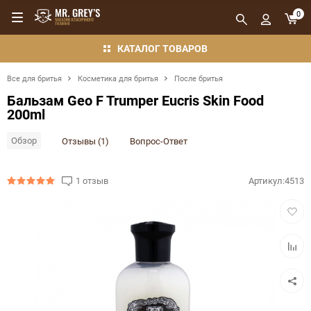
0
КАТАЛОГ ТОВАРОВ
Все для бритья
Косметика для бритья
После бритья
Бальзам Geo F Trumper Eucris Skin Food
200ml
Обзор
Отзывы (1)
Вопрос-Ответ
1 отзыв
Артикул:
4513
Добав
в
избра
Добав
в
сравн