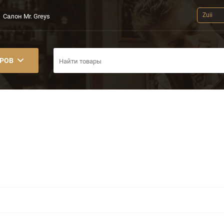
Zuii
Салон Mr. Greys
АРОВ