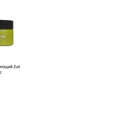
яющий Zuii
с