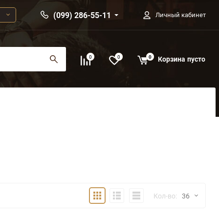
(099) 286-55-11
Личный кабинет
0
0
0
Корзина
пусто
Плитка
Подробно
Компактно
Кол-во:
36