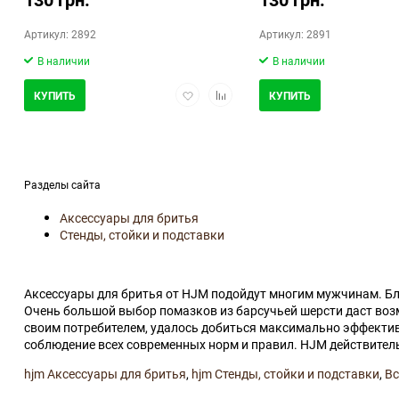
Артикул: 2892
Артикул: 2891
В наличии
В наличии
Добавить
Добавить
КУПИТЬ
КУПИТЬ
в
в
избранное
сравнение
Разделы сайта
Аксессуары для бритья
Стенды, стойки и подставки
Аксессуары для бритья от HJM подойдут многим мужчинам. Бл
Очень большой выбор помазков из барсучьей шерсти даст воз
своим потребителем, удалось добиться максимально эффектив
соблюдение всех современных норм и правил. HJM действител
hjm Аксессуары для бритья
,
hjm Стенды, стойки и подставки
,
Вс