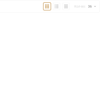
Плитка
Подробно
Компактно
Кол-во:
36
36
48
72
144