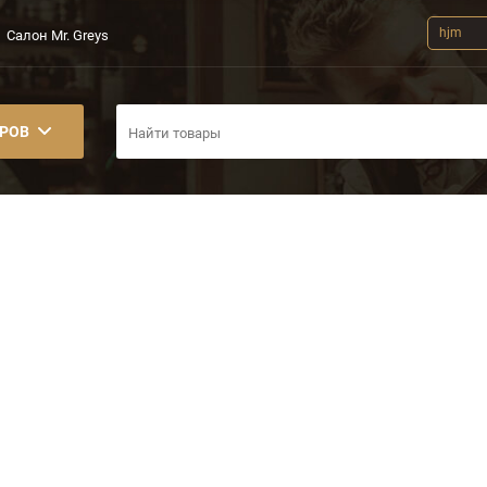
hjm
Салон Mr. Greys
АРОВ