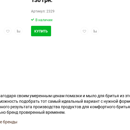
Артикул: 2329
В наличии
Добавить
Добавить
Добавить
Добавить
КУПИТЬ
в
в
в
в
избранное
сравнение
избранное
сравнение
агодаря своим умеренным ценам помазки и мыло для бритья из это
можность подобрать тот самый идеальный вариант с нужной формо
ного результата производства продуктов для комфортного бритья.
ьно бренд проверенный временем.
е бренды