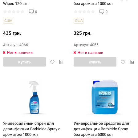
Wipes 120 шт
без аромата 1000 мл
0
0
США
США
435 грн.
325 грн.
Артикул: 4066
Артикул: 4065
Нет в наличии
Нет в наличии
Добавить
Добавить
Добавит
Доб
Купить
Купить
в
в
в
в
избранное
сравнение
избранн
срав
Универсальный спрей для
Универсальное средство для
дезинфекции Barbicide Spray с
дезинфекции Barbicide Spray
ароматом 1000 мл
без аромата 5000 мл