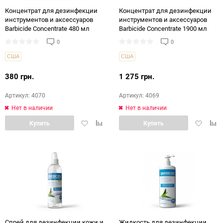
144
Концентрат для дезинфекции
Концентрат для дезинфекции
инструментов и аксессуаров
инструментов и аксессуаров
Barbicide Concentrate 480 мл
Barbicide Concentrate 1900 мл
0
0
США
США
380 грн.
1 275 грн.
Артикул: 4070
Артикул: 4069
Нет в наличии
Нет в наличии
Добавить
Добавить
Добавит
Доб
Купить
Купить
в
в
в
в
избранное
сравнение
избранн
срав
Спрей для дезинфекции кожи и
Жидкость для дезинфекции