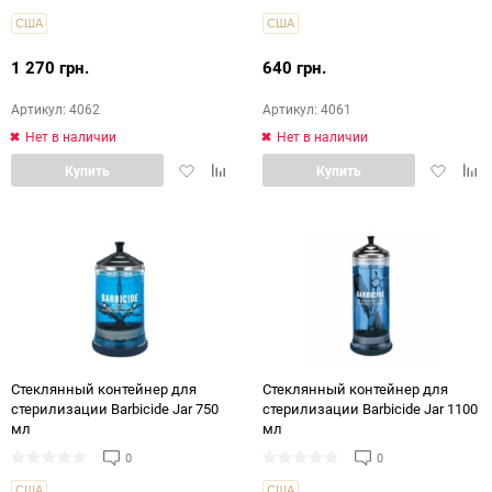
США
США
1 270 грн.
640 грн.
Артикул: 4062
Артикул: 4061
Нет в наличии
Нет в наличии
Добавить
Добавить
Добавит
Доб
Купить
Купить
в
в
в
в
избранное
сравнение
избранн
срав
Cтеклянный контейнер для
Cтеклянный контейнер для
стерилизации Barbicide Jar 750
стерилизации Barbicide Jar 1100
мл
мл
0
0
США
США