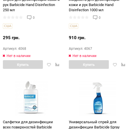
рук Barbicide Hand Disinfection
кожи и рук Barbicide Hand
250 мл
Disinfection 1000 мл
0
0
США
США
295 грн.
910 грн.
Артикул: 4068
Артикул: 4067
Нет в наличии
Нет в наличии
Добавить
Добавить
Добавит
Доб
Купить
Купить
в
в
в
в
избранное
сравнение
избранн
срав
Салфетки для дезинфекции
Универсальный спрей для
всех поверхностей Barbicide
дезинфекции Barbicide Spray