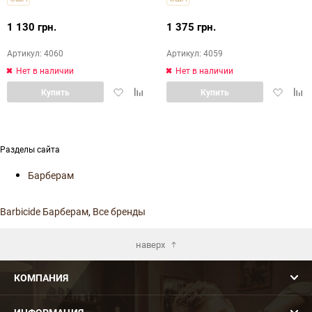
1 130 грн.
1 375 грн.
Артикул: 4060
Артикул: 4059
Нет в наличии
Нет в наличии
Добавить
Добавить
Добавит
Доб
Купить
Купить
в
в
в
в
избранное
сравнение
избранн
срав
Разделы сайта
Барберам
Barbicide Барберам
,
Все бренды
наверх
КОМПАНИЯ