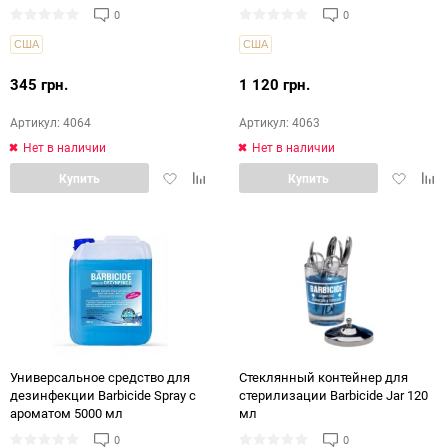
0
0
США
США
345 грн.
1 120 грн.
Артикул: 4064
Артикул: 4063
Нет в наличии
Нет в наличии
Добавить
Добавить
Добавит
Доб
Купить
Купить
в
в
в
в
избранное
сравнение
избранн
срав
Универсальное средство для
Cтеклянный контейнер для
дезинфекции Barbicide Spray с
стерилизации Barbicide Jar 120
ароматом 5000 мл
мл
0
0