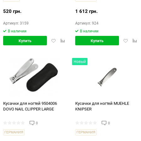
520 грн.
1 612 грн.
Артикул: 3159
Артикул: 924
В наличии
В наличии
Добавить
Добавить
Добавит
Доб
Купить
Купить
в
в
в
в
избранное
сравнение
избранн
срав
Новый
Кусачки для ногтей 9504006
Кусачки для ногтей MUEHLE
DOVO NAIL CLIPPER LARGE
KNIPSER
0
0
ГЕРМАНИЯ
ГЕРМАНИЯ