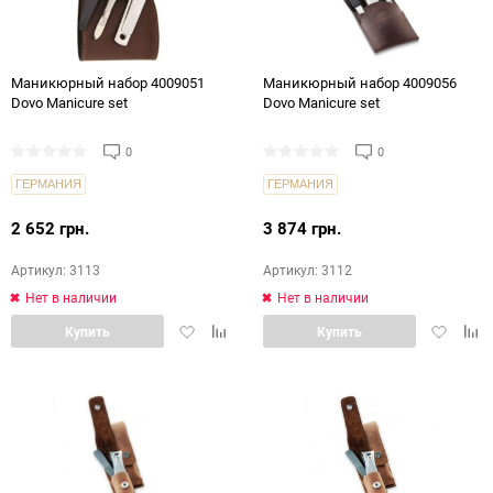
Маникюрный набор 4009051
Маникюрный набор 4009056
Dovo Manicure set
Dovo Manicure set
0
0
ГЕРМАНИЯ
ГЕРМАНИЯ
2 652 грн.
3 874 грн.
Артикул: 3113
Артикул: 3112
Нет в наличии
Нет в наличии
Добавить
Добавить
Добавит
Доб
Купить
Купить
в
в
в
в
избранное
сравнение
избранн
срав