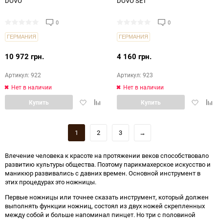
DOVO
DOVO SET
0
0
ГЕРМАНИЯ
ГЕРМАНИЯ
10 972 грн.
4 160 грн.
Артикул: 922
Артикул: 923
Нет в наличии
Нет в наличии
Добавить
Добавить
Добавит
Доб
Купить
Купить
в
в
в
в
избранное
сравнение
избранн
срав
1
2
3
→
Влечение человека к красоте на протяжении веков способствовало
развитию культуры общества. Поэтому парикмахерское искусство и
маникюр развивались с давних времен. Основной инструмент в
этих процедурах это ножницы.
Первые ножницы или точнее сказать инструмент, который должен
выполнять функции ножниц, состоял из двух ножей скрепленных
между собой и больше напоминал пинцет. Но три с половиной