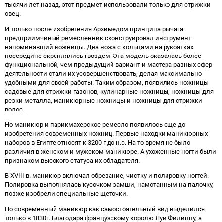
тысячи лет назад, этот предмет использовали только для стрижки
овец.
И только после изобретения Архимедом принципа рычага
предприимчивый ремесленник сконструировал инструмент
напоминавший ножницы. Два ножа с кольцами на рукоятках
посередине скреплялись гвоздем. Эта модель оказалась более
функциональной, чем предыдущий вариант и мастера разных сфер
деятельности стали их усовершенствовать, делая максимально
удобными для своей работы. Таким образом, появились ножницы
садовые для стрижки газонов, кулинарные ножницы, ножницы для
резки металла, маникюрные ножницы и ножницы для стрижки
волос.
Но маникюр и парикмахерское ремесло появилось еще до
изобретения современных ножниц. Первые находки маникюрных
наборов в Египте относят к 3200 г до н.э. На то время не было
различия в женском и мужском маникюре. А ухоженные ногти были
признаком высокого статуса их обладателя.
В XVIII в. маникюр включал обрезание, чистку и полировку ногтей.
Полировка выполнялась кусочком замши, намотанным на палочку,
позже изобрели специальные щеточки.
Но современный маникюр как самостоятельный вид выделился
только в 1830г. Благодаря французскому королю Луи Филиппу, а