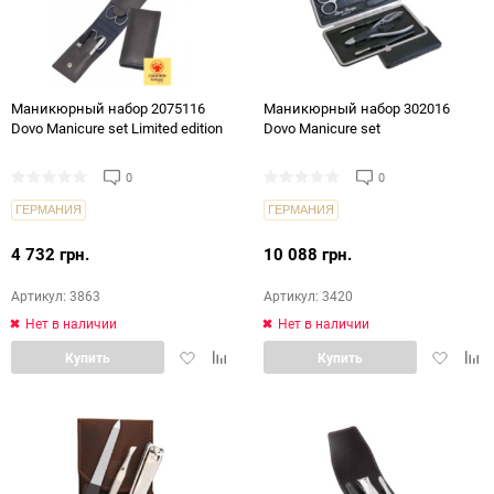
Маникюрный набор 2075116
Маникюрный набор 302016
Dovo Manicure set Limited edition
Dovo Manicure set
0
0
ГЕРМАНИЯ
ГЕРМАНИЯ
4 732 грн.
10 088 грн.
Артикул: 3863
Артикул: 3420
Нет в наличии
Нет в наличии
Добавить
Добавить
Добавит
Доб
Купить
Купить
в
в
в
в
избранное
сравнение
избранн
срав