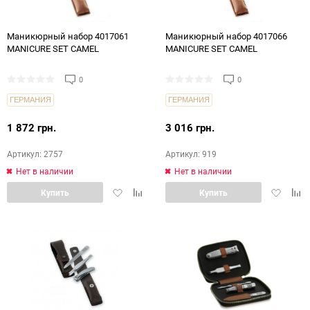
Маникюрный набор 4017061
Маникюрный набор 4017066
MANICURE SET CAMEL
MANICURE SET CAMEL
0
0
ГЕРМАНИЯ
ГЕРМАНИЯ
1 872 грн.
3 016 грн.
Артикул: 2757
Артикул: 919
Нет в наличии
Нет в наличии
Добавить
Добавить
Добавит
Доб
Купить
Купить
в
в
в
в
избранное
сравнение
избранн
срав