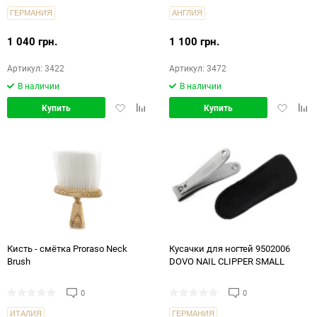
ГЕРМАНИЯ
АНГЛИЯ
1 040 грн.
1 100 грн.
Артикул: 3422
Артикул: 3472
В наличии
В наличии
Добавить
Добавить
Добавит
Доб
Купить
Купить
в
в
в
в
избранное
сравнение
избранн
срав
Кисть - смётка Proraso Neck
Кусачки для ногтей 9502006
Brush
DOVO NAIL CLIPPER SMALL
0
0
ИТАЛИЯ
ГЕРМАНИЯ