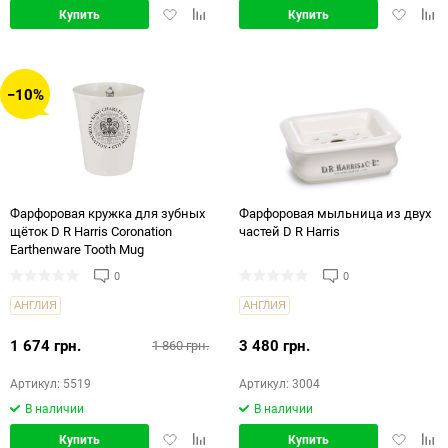
Добавить
Добавить
Добавит
Доб
Купить
Купить
в
в
в
в
избранное
сравнение
избранн
срав
−10%
Фарфоровая кружка для зубных
Фарфоровая мыльница из двух
щёток D R Harris Coronation
частей D R Harris
Earthenware Tooth Mug
0
0
АНГЛИЯ
АНГЛИЯ
1 674 грн.
3 480 грн.
1 860 грн.
Артикул: 5519
Артикул: 3004
В наличии
В наличии
Добавить
Добавить
Добавит
Доб
Купить
Купить