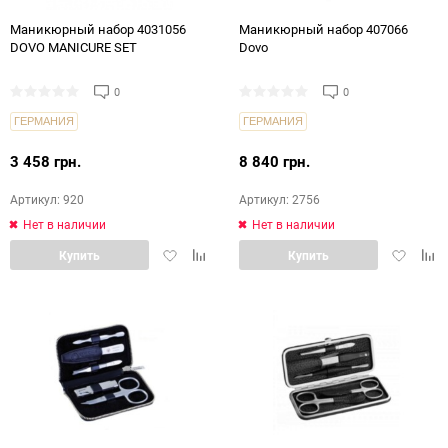
Маникюрный набор 4031056
Маникюрный набор 407066
DOVO MANICURE SET
Dovo
0
0
ГЕРМАНИЯ
ГЕРМАНИЯ
3 458 грн.
8 840 грн.
Артикул: 920
Артикул: 2756
Нет в наличии
Нет в наличии
Добавить
Добавить
Добавит
Доб
Купить
Купить
в
в
в
в
избранное
сравнение
избранн
срав