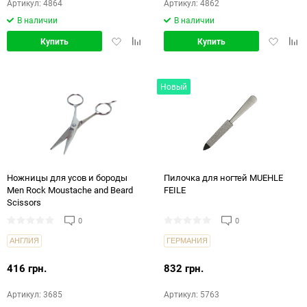
Артикул: 4864
Артикул: 4862
В наличии
В наличии
Добавить
Добавить
Добавит
Доб
Купить
Купить
в
в
в
в
избранное
сравнение
избранн
срав
Новый
Ножницы для усов и бороды
Пилочка для ногтей MUEHLE
Men Rock Moustache and Beard
FEILE
Scissors
0
0
АНГЛИЯ
ГЕРМАНИЯ
416 грн.
832 грн.
Артикул: 3685
Артикул: 5763