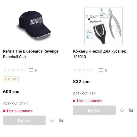
избранное
сравнение
избранн
срав
Кепка The Bluebeards Revenge
Кожаный чехол для кусачек
Baseball Cap
126010
0
0
АНГЛИЯ
832 грн.
600 грн.
Артикул: 914
Нет в наличии
Артикул: 3474
Добавит
Доб
Купить
Нет в наличии
в
в
Добавить
Добавить
Купить
избранн
срав
в
в
избранное
сравнение