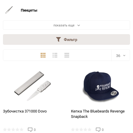
Пинцеты
показать еще
Фильтр
Плитка
Подробно
Компактно
36
36
48
72
144
Зубочистка 371000 Dovo
Кепка The Bluebeards Revenge
Snapback
0
0