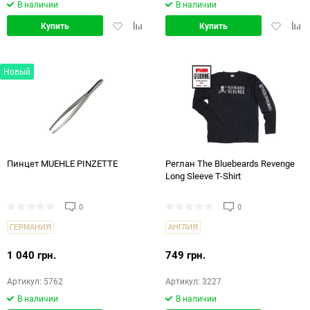
В наличии
В наличии
Добавить
Добавить
Добавит
Доб
Купить
Купить
в
в
в
в
избранное
сравнение
избранн
срав
Новый
Пинцет MUEHLE PINZETTE
Реглан The Bluebeards Revenge
Long Sleeve T-Shirt
0
0
ГЕРМАНИЯ
АНГЛИЯ
1 040 грн.
749 грн.
Артикул: 5762
Артикул: 3227
В наличии
В наличии