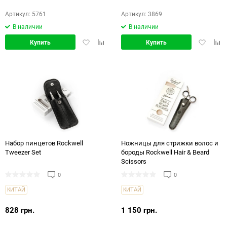
Артикул: 5761
Артикул: 3869
В наличии
В наличии
Добавить
Добавить
Добавит
Доб
Купить
Купить
в
в
в
в
избранное
сравнение
избранн
срав
Набор пинцетов Rockwell
Ножницы для стрижки волос и
Tweezer Set
бороды Rockwell Hair & Beard
Scissors
0
0
КИТАЙ
КИТАЙ
828 грн.
1 150 грн.