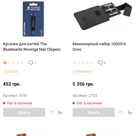
Кусачки для ногтей The
Маникюрный набор 1002016
Bluebeards Revenge Nail Clippers
Dovo
1
0
АНГЛИЯ
ГЕРМАНИЯ
452 грн.
5 356 грн.
Артикул: 5191
Артикул: 2755
Нет в наличии
Нет в наличии
Добавить
Добавить
Добавит
Доб
Купить
Купить
в
в
в
в
избранное
сравнение
избранн
срав