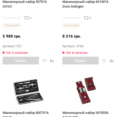
Маникюрный набор 507016
Маникюрный набор 6014016
DOVO
Dovo Solingen
0
0
ГЕРМАНИЯ
ГЕРМАНИЯ
5 980 грн.
8 216 грн.
Артикул: 921
Артикул: 3760
Нет в наличии
Нет в наличии
Добавить
Добавить
Добавит
Доб
Купить
Купить
в
в
в
в
избранное
сравнение
избранн
срав
Маникюрный набор 8007016
Маникюрный набор 9470056