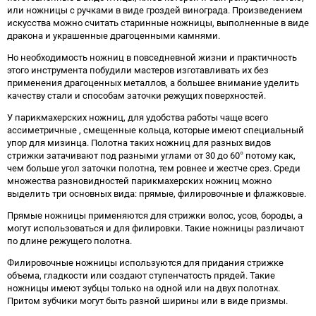
или ножницы с ручками в виде гроздей винограда. Произведением
искусства можно считать старинные ножницы, выполненные в виде
дракона и украшенные драгоценными камнями.
Но необходимость ножниц в повседневной жизни и практичность
этого инструмента побудили мастеров изготавливать их без
применения драгоценных металлов, а большее внимание уделить
качеству стали и способам заточки режущих поверхностей.
У парикмахерских ножниц, для удобства работы чаще всего
ассиметричные , смещенные кольца, которые имеют специальный
упор для мизинца. Полотна таких ножниц для разных видов
стрижки затачивают под разными углами от 30 до 60° потому как,
чем больше угол заточки полотна, тем ровнее и жестче срез. Среди
множества разновидностей парикмахерских ножниц можно
выделить три основных вида: прямые, филировочные и флажковые.
Прямые ножницы применяются для стрижки волос, усов, бороды, а
могут использоваться и для филировки. Такие ножницы различают
по длине режущего полотна.
Филировочные ножницы используются для придания стрижке
объема, гладкости или создают ступенчатость прядей. Такие
ножницы имеют зубцы только на одной или на двух полотнах.
Притом зубчики могут быть разной ширины или в виде призмы.