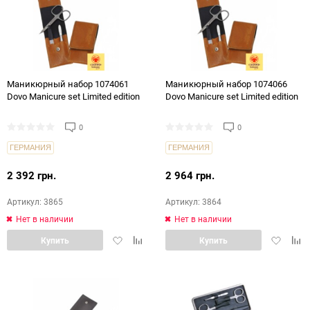
Маникюрный набор 1074061
Маникюрный набор 1074066
Dovo Manicure set Limited edition
Dovo Manicure set Limited edition
0
0
ГЕРМАНИЯ
ГЕРМАНИЯ
2 392 грн.
2 964 грн.
Артикул: 3865
Артикул: 3864
Нет в наличии
Нет в наличии
Добавить
Добавить
Добавит
Доб
Купить
Купить
в
в
в
в
избранное
сравнение
избранн
срав