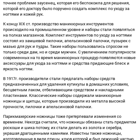
точнее проблеме заусенец, которая его беспокоила для решения,
которой его доктору было поручено создать комплекс по уходу за
ногтями и кожей рук.
К концу XIX ст. производство маникюрных инструментов
происходило на промышленном уровне и наборы стали появляться
на полках магазинов. Комплект инструментов по уходу за ногтями
состоял из замшевой пилочки, апельсиновой палочки, пузырек с
мазью для рук и пудры. Такие наборы пользовались спросом не
только среди дам, но и среди мужчин. С увеличением популярности
современных на то время маникюрных процедур появляются новые
аксессуары для ухода за ногтями и средства придающие блеск и
яркость ногтям.
В 1917г. производители стали предлагать наборы средств
предназначенных для удаления кутикулы в домашних условиях,
бесцветным лаком, отбеливающим средством и накладными
пластинами. Классические наборы содержали маникюрные
ножницы и щипцы, которые производили из металла высокой
прочности, пилочки и апельсиновой палочки.
Парикмахерские ножницы тоже претерпевали изменения со
временем. Некогда считали, что ножницы обязаны стать предметом
роскоши и шика потому, их стали делать из золота и серебра,
украшая драгоценными камнями. Известны также ножницы,
изготовленные в виде птицы, клюв которой и был режущей частью,