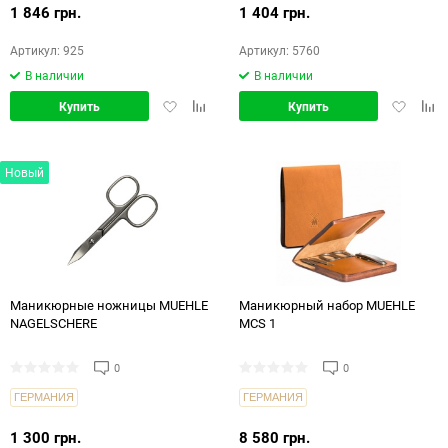
1 846 грн.
1 404 грн.
Артикул: 925
Артикул: 5760
В наличии
В наличии
Добавить
Добавить
Добавит
Доб
Купить
Купить
в
в
в
в
избранное
сравнение
избранн
срав
Новый
Маникюрные ножницы MUEHLE
Маникюрный набор MUEHLE
NAGELSCHERE
MCS 1
0
0
ГЕРМАНИЯ
ГЕРМАНИЯ
1 300 грн.
8 580 грн.