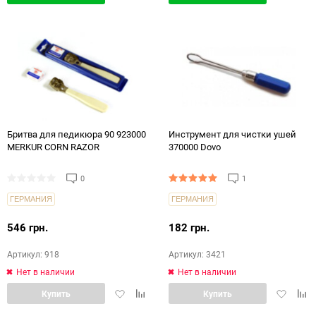
в
в
в
в
избранное
сравнение
избранн
срав
Бритва для педикюра 90 923000
Инструмент для чистки ушей
MERKUR CORN RAZOR
370000 Dovo
0
1
ГЕРМАНИЯ
ГЕРМАНИЯ
546 грн.
182 грн.
Артикул: 918
Артикул: 3421
Нет в наличии
Нет в наличии
Добавить
Добавить
Добавит
Доб
Купить
Купить
в
в
в
в