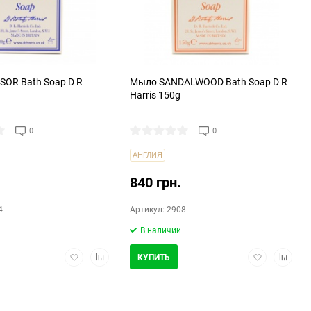
OR Bath Soap D R
Мыло SANDALWOOD Bath Soap D R
Harris 150g
0
0
АНГЛИЯ
840 грн.
4
Артикул: 2908
В наличии
Добавить
Добавить
Добавить
Добави
КУПИТЬ
в
в
в
в
избранное
сравнение
избранное
сравнен