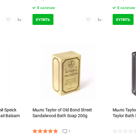
В наличии
В наличии
Добавить
Добавить
Добавить
Добавить
КУПИТЬ
КУПИТЬ
в
в
в
в
избранное
сравнение
избранное
сравнение
й Speick
Мыло Taylor of Old Bond Street
Мыло Taylor
ail Balsam
Sandalwood Bath Soap 200g
Taylor Bath
1