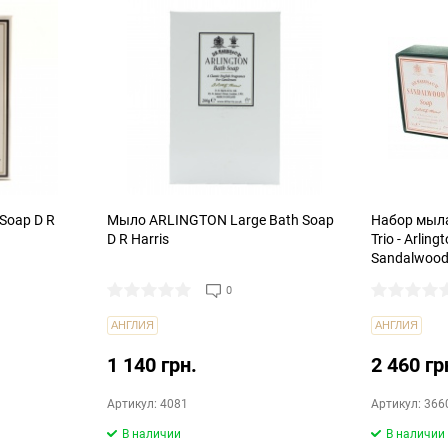
Soap D R
Мыло ARLINGTON Large Bath Soap
Набор мыла 
D R Harris
Trio - Arlin
Sandalwoo
0
АНГЛИЯ
АНГЛИЯ
1 140 грн.
2 460 гр
Артикул: 4081
Артикул: 366
В наличии
В наличии