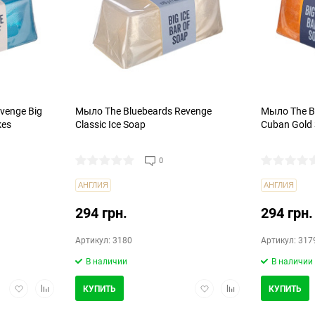
72
144
venge Big
Мыло The Bluebeards Revenge
Мыло The B
kes
Classic Ice Soap
Cuban Gold
0
АНГЛИЯ
АНГЛИЯ
294 грн.
294 грн.
Артикул: 3180
Артикул: 317
В наличии
В наличии
Добавить
Добавить
Добавить
Добавить
КУПИТЬ
КУПИТЬ
в
в
в
в
избранное
сравнение
избранное
сравнение