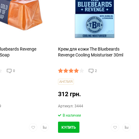
luebeards Revenge
Крем для кожи The Bluebeards
 Soap
Revenge Cooling Moisturiser 30ml
0
2
АНГЛИЯ
312 грн.
9
Артикул: 3444
В наличии
Добавить
Добавить
Добавить
Добави
КУПИТЬ
в
в
в
в
избранное
сравнение
избранное
сравнен