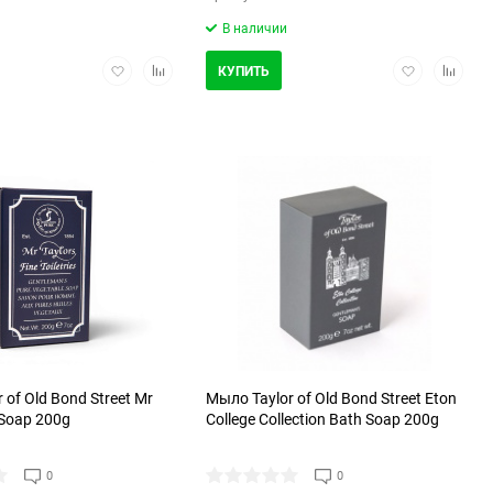
В наличии
Добавить
Добавить
Добавить
Добави
КУПИТЬ
в
в
в
в
избранное
сравнение
избранное
сравнен
 of Old Bond Street Mr
Мыло Taylor of Old Bond Street Eton
 Soap 200g
College Collection Bath Soap 200g
0
0