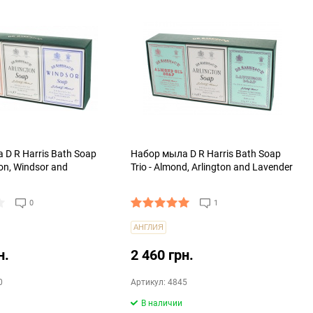
D R Harris Bath Soap
Набор мыла D R Harris Bath Soap
gton, Windsor and
Trio - Almond, Arlington and Lavender
d
0
1
АНГЛИЯ
н.
2 460 грн.
0
Артикул: 4845
В наличии