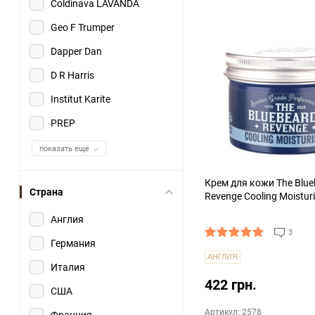
Coldinava LAVANDA
Geo F Trumper
Х
Dapper Dan
D R Harris
Institut Karite
PREP
показать еще
Крем для кожи The Blue
Страна
Revenge Cooling Moistur
Англия
3
Германия
АНГЛИЯ
Италия
422 грн.
США
Артикул: 2578
Франция