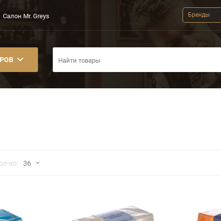
Бренды
Салон Mr. Greys
АРОВ
но
ол-во:
36
36
48