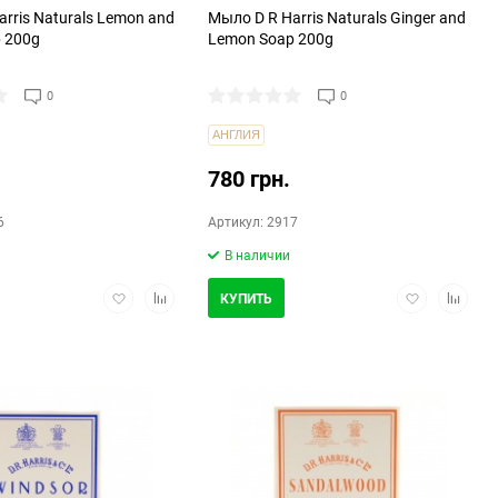
rris Naturals Lemon and
Мыло D R Harris Naturals Ginger and
p 200g
Lemon Soap 200g
0
0
АНГЛИЯ
780 грн.
6
Артикул: 2917
В наличии
Добавить
Добавить
Добавить
Добави
КУПИТЬ
в
в
в
в
избранное
сравнение
избранное
сравнен