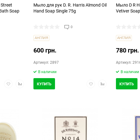
Street
Мыло для рук D. R. Harris Almond Oil
Мыло D R Ha
 Bath Soap
Hand Soap Single 75g
Vetiver Soa
0
АНГЛИЯ
АНГЛИЯ
600 грн.
780 грн.
Артикул: 2897
Артикул: 291
В наличии
В наличии
Добавить
Добавить
Добавить
Добавить
КУПИТЬ
КУПИТЬ
в
в
в
в
избранное
сравнение
избранное
сравнение