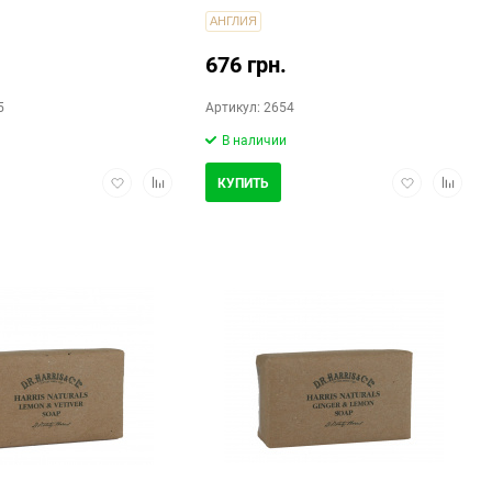
АНГЛИЯ
676 грн.
5
Артикул: 2654
В наличии
Добавить
Добавить
Добавить
Добави
КУПИТЬ
в
в
в
в
избранное
сравнение
избранное
сравнен