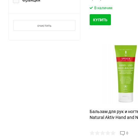
В наличии
КУПИТЬ
очистить
Бальзам для рук и ногте
Natural Aktiv Hand and N
0