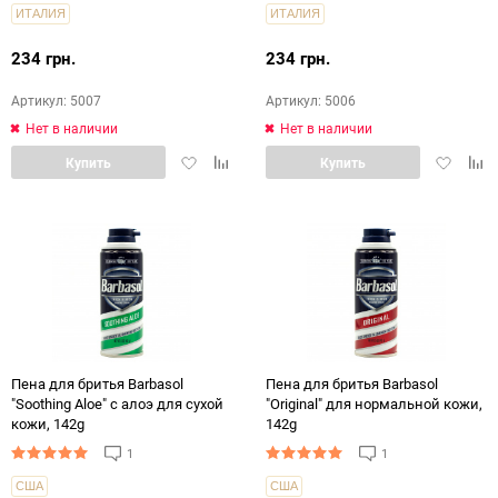
ИТАЛИЯ
ИТАЛИЯ
234 грн.
234 грн.
Артикул: 5007
Артикул: 5006
Нет в наличии
Нет в наличии
Добавить
Добавить
Добавит
Доб
Купить
Купить
в
в
в
в
избранное
сравнение
избранн
срав
Пена для бритья Barbasol
Пена для бритья Barbasol
"Soothing Aloe" с алоэ для сухой
"Original" для нормальной кожи,
кожи, 142g
142g
1
1
США
США