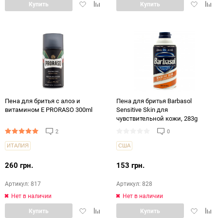
Добавить
Добавить
Добавит
Доб
Купить
Купить
в
в
в
в
избранное
сравнение
избранн
срав
Пена для бритья с алоэ и
Пена для бритья Barbasol
витамином Е PRORASO 300ml
Sensitive Skin для
чувствительной кожи, 283g
2
0
ИТАЛИЯ
США
260 грн.
153 грн.
Артикул: 817
Артикул: 828
Нет в наличии
Нет в наличии
Добавить
Добавить
Добавит
Доб
Купить
Купить