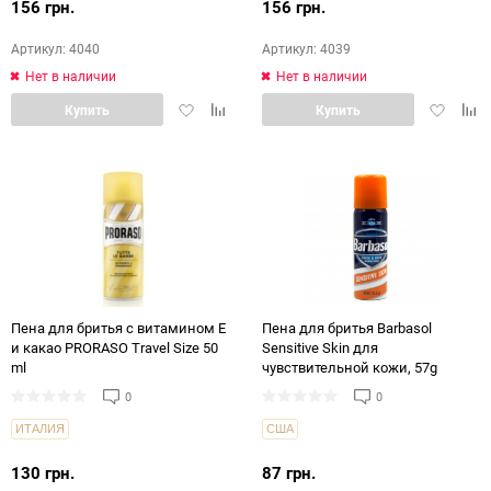
156 грн.
156 грн.
Артикул: 4040
Артикул: 4039
Нет в наличии
Нет в наличии
Добавить
Добавить
Добавит
Доб
Купить
Купить
в
в
в
в
избранное
сравнение
избранн
срав
Пена для бритья с витамином Е
Пена для бритья Barbasol
и какао PRORASO Travel Size 50
Sensitive Skin для
ml
чувствительной кожи, 57g
0
0
ИТАЛИЯ
США
130 грн.
87 грн.