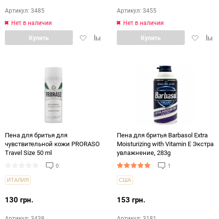
Артикул: 3485
Артикул: 3455
Нет в наличии
Нет в наличии
Добавить
Добавить
Добавит
Доб
Купить
Купить
в
в
в
в
избранное
сравнение
избранн
срав
Пена для бритья для
Пена для бритья Barbasol Extra
чувствительной кожи PRORASO
Moisturizing with Vitamin E Экстра
Travel Size 50 ml
увлажнение, 283g
0
1
ИТАЛИЯ
США
130 грн.
153 грн.
Артикул: 3438
Артикул: 3181