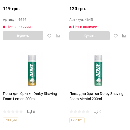
119 грн.
120 грн.
Артикул: 4646
Артикул: 4645
Нет в наличии
Нет в наличии
Добавить
Добавить
Добавит
Доб
Купить
Купить
в
в
в
в
избранное
сравнение
избранн
срав
Пена для бритья Derby Shaving
Пена для бритья Derby Shaving
Foam Lemon 200ml
Foam Mentol 200ml
0
0
ТУРЦИЯ
ТУРЦИЯ