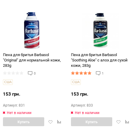
в
в
в
в
избранное
сравнение
избранн
срав
Пена для бритья Barbasol
Пена для бритья Barbasol
"Original" для нормальной кожи,
"Soothing Aloe" с алоэ для сухой
283g
кожи, 283g
0
1
США
США
153 грн.
153 грн.
Артикул: 831
Артикул: 833
Нет в наличии
Нет в наличии
Добавить
Добавить
Добавит
Доб
Купить
Купить
в
в
в
в
избранное
сравнение
избранн
срав