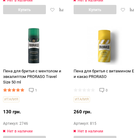
Нет в наличии
Нет в наличии
Добавить
Добавить
Добавит
Доб
Купить
Купить
в
в
в
в
избранное
сравнение
избранн
срав
Пена для бритья с ментолом и
Пена для бритья с витамином Е
эвкалиптом PRORASO Travel
и какао PRORASO
Size 50 ml
1
0
ИТАЛИЯ
ИТАЛИЯ
130 грн.
260 грн.
Артикул: 2746
Артикул: 815
Нет в наличии
Нет в наличии