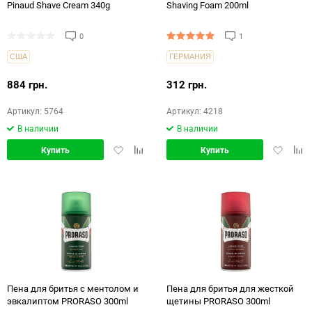
Pinaud Shave Cream 340g
Shaving Foam 200ml
0
1
США
ГЕРМАНИЯ
884 грн.
312 грн.
Артикул: 5764
Артикул: 4218
В наличии
В наличии
Добавить
Добавить
Добавит
Доб
Купить
Купить
в
в
в
в
избранное
сравнение
избранн
срав
Пена для бритья с ментолом и
Пена для бритья для жесткой
эвкалиптом PRORASO 300ml
щетины PRORASO 300ml