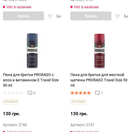
Нет в наличии
Нет в наличии
Добавить
Добавить
Добавит
Доб
Купить
Купить
в
в
в
в
избранное
сравнение
избранн
срав
Пена для бритья PRORASO с
Пена для бритья для жесткой
алоэ и витамином Е Travel Size
щетины PRORASO Travel Size 50
50 ml
ml
0
1
ИТАЛИЯ
ИТАЛИЯ
130 грн.
130 грн.
Артикул: 2748
Артикул: 2747