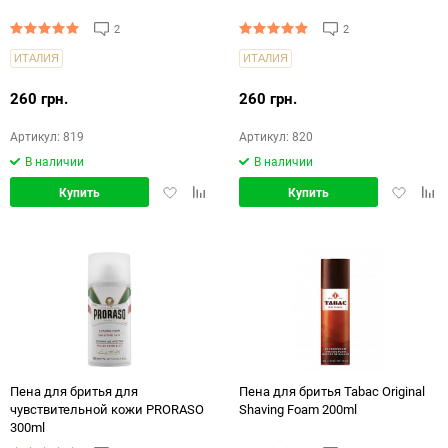
2
2
ИТАЛИЯ
ИТАЛИЯ
260 грн.
260 грн.
Артикул: 819
Артикул: 820
В наличии
В наличии
Добавить
Добавить
Добавит
Доб
Купить
Купить
в
в
в
в
избранное
сравнение
избранн
срав
Пена для бритья для
Пена для бритья Tabac Original
чувствительной кожи PRORASO
Shaving Foam 200ml
300ml