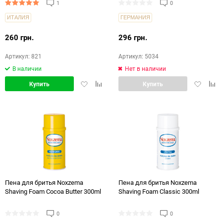
1
0
ИТАЛИЯ
ГЕРМАНИЯ
260 грн.
296 грн.
Артикул: 821
Артикул: 5034
В наличии
Нет в наличии
Добавить
Добавить
Добавит
Доб
Купить
Купить
в
в
в
в
избранное
сравнение
избранн
срав
Пена для бритья Noxzema
Пена для бритья Noxzema
Shaving Foam Cocoa Butter 300ml
Shaving Foam Classic 300ml
0
0