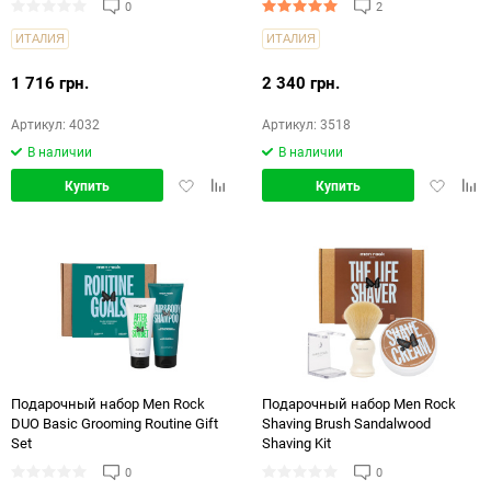
0
2
ИТАЛИЯ
ИТАЛИЯ
1 716 грн.
2 340 грн.
Артикул: 4032
Артикул: 3518
В наличии
В наличии
Добавить
Добавить
Добавит
Доб
Купить
Купить
в
в
в
в
избранное
сравнение
избранн
срав
Подарочный набор Men Rock
Подарочный набор Men Rock
DUO Basic Grooming Routine Gift
Shaving Brush Sandalwood
Set
Shaving Kit
0
0