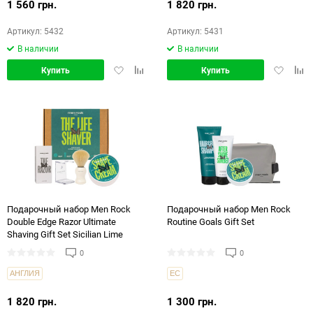
1 560 грн.
1 820 грн.
Артикул: 5432
Артикул: 5431
В наличии
В наличии
Добавить
Добавить
Добавит
Доб
Купить
Купить
в
в
в
в
избранное
сравнение
избранн
срав
Подарочный набор Men Rock
Подарочный набор Men Rock
Double Edge Razor Ultimate
Routine Goals Gift Set
Shaving Gift Set Sicilian Lime
0
0
АНГЛИЯ
ЕС
1 820 грн.
1 300 грн.