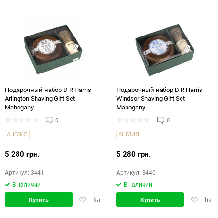
в
в
в
в
избранное
сравнение
избранн
срав
Подарочный набор D R Harris
Подарочный набор D R Harris
Arlington Shaving Gift Set
Windsor Shaving Gift Set
Mahogany
Mahogany
0
0
АНГЛИЯ
АНГЛИЯ
5 280 грн.
5 280 грн.
Артикул: 3441
Артикул: 3440
В наличии
В наличии
Добавить
Добавить
Добавит
Доб
Купить
Купить
в
в
в
в
избранное
сравнение
избранн
срав