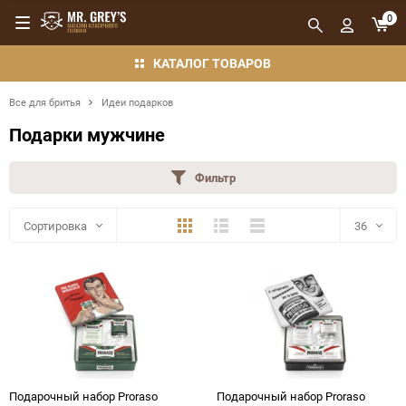
0
КАТАЛОГ ТОВАРОВ
Все для бритья
Идеи подарков
Подарки мужчине
Фильтр
Плитка
Подробно
Компактно
Сортировка
36
36
48
72
144
Подарочный набор Proraso
Подарочный набор Proraso