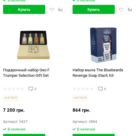
В наличии
В наличии
Добавить
Добавить
Добавит
Доб
Купить
Купить
в
в
в
в
избранное
сравнение
избранн
срав
Подарочный набор Geo F
Набор мыла The Bluebeards
Trumper Selection Gift Set
Revenge Soap Stack Kit
0
0
АНГЛИЯ
АНГЛИЯ
7 200 грн.
864 грн.
Артикул: 5437
Артикул: 3884
В наличии
В наличии