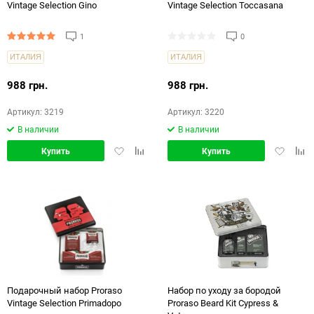
Vintage Selection Gino
Vintage Selection Toccasana
1
0
ИТАЛИЯ
ИТАЛИЯ
988 грн.
988 грн.
Артикул: 3219
Артикул: 3220
В наличии
В наличии
Добавить
Добавить
Добавит
Доб
Купить
Купить
в
в
в
в
избранное
сравнение
избранн
срав
Подарочный набор Proraso
Набор по уходу за бородой
Vintage Selection Primadopo
Proraso Beard Kit Cypress &