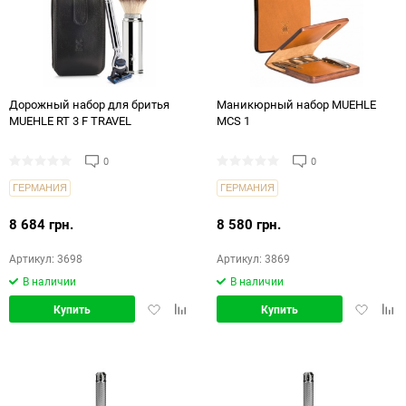
Дорожный набор для бритья
Маникюрный набор MUEHLE
MUEHLE RT 3 F TRAVEL
MCS 1
0
0
ГЕРМАНИЯ
ГЕРМАНИЯ
8 684 грн.
8 580 грн.
Артикул: 3698
Артикул: 3869
В наличии
В наличии
Добавить
Добавить
Добавит
Доб
Купить
Купить
в
в
в
в
избранное
сравнение
избранн
срав