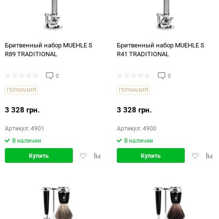
Бритвенный набор MUEHLE S
Бритвенный набор MUEHLE S
R89 TRADITIONAL
R41 TRADITIONAL
0
0
ГЕРМАНИЯ
ГЕРМАНИЯ
3 328 грн.
3 328 грн.
Артикул: 4901
Артикул: 4900
В наличии
В наличии
Добавить
Добавить
Добавит
Доб
Купить
Купить
в
в
в
в
избранное
сравнение
избранн
срав