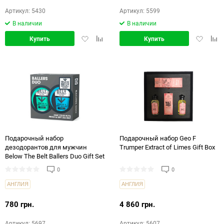
Артикул: 5430
Артикул: 5599
В наличии
В наличии
Добавить
Добавить
Добавит
Доб
Купить
Купить
в
в
в
в
избранное
сравнение
избранн
срав
Подарочный набор
Подарочный набор Geo F
дезодорантов для мужчин
Trumper Extract of Limes Gift Box
Below The Belt Ballers Duo Gift Set
0
0
АНГЛИЯ
АНГЛИЯ
780 грн.
4 860 грн.
Артикул: 5697
Артикул: 5607