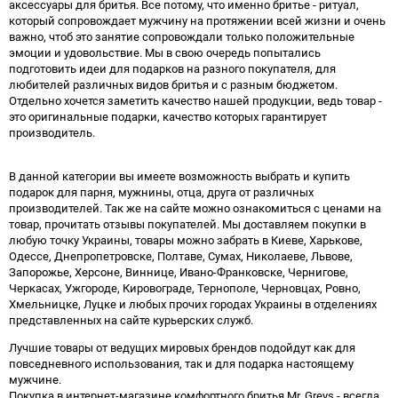
аксессуары для бритья. Все потому, что именно бритье - ритуал,
который сопровождает мужчину на протяжении всей жизни и очень
важно, чтоб это занятие сопровождали только положительные
эмоции и удовольствие. Мы в свою очередь попытались
подготовить идеи для подарков на разного покупателя, для
любителей различных видов бритья и с разным бюджетом.
Отдельно хочется заметить качество нашей продукции, ведь товар -
это оригинальные подарки, качество которых гарантирует
производитель.
В данной категории вы имеете возможность выбрать и купить
подарок для парня, мужнины, отца, друга от различных
производителей. Так же на сайте можно ознакомиться с ценами на
товар, прочитать отзывы покупателей. Мы доставляем покупки в
любую точку Украины, товары можно забрать в Киеве, Харькове,
Одессе, Днепропетровске, Полтаве, Сумах, Николаеве, Львове,
Запорожье, Херсоне, Виннице, Ивано-Франковске, Чернигове,
Черкасах, Ужгороде, Кировограде, Тернополе, Черновцах, Ровно,
Хмельницке, Луцке и любых прочих городах Украины в отделениях
представленных на сайте курьерских служб.
Лучшие товары от ведущих мировых брендов подойдут как для
повседневного использования, так и для подарка настоящему
мужчине.
Покупка в интернет-магазине комфортного бритья Mr. Greys - всегда