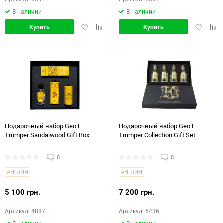
В наличии
В наличии
Добавить
Добавить
Добавит
Доб
Купить
Купить
в
в
в
в
избранное
сравнение
избранн
срав
Подарочный набор Geo F
Подарочный набор Geo F
Trumper Sandalwood Gift Box
Trumper Collection Gift Set
0
0
АНГЛИЯ
АНГЛИЯ
5 100 грн.
7 200 грн.
Артикул: 4887
Артикул: 5436