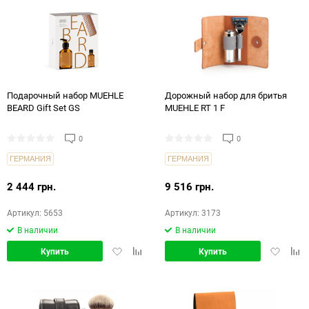
Подарочный набор MUEHLE
Дорожный набор для бритья
BEARD Gift Set GS
MUEHLE RT 1 F
0
0
ГЕРМАНИЯ
ГЕРМАНИЯ
2 444 грн.
9 516 грн.
Артикул: 5653
Артикул: 3173
В наличии
В наличии
Добавить
Добавить
Добавит
Доб
Купить
Купить
в
в
в
в
избранное
сравнение
избранн
срав