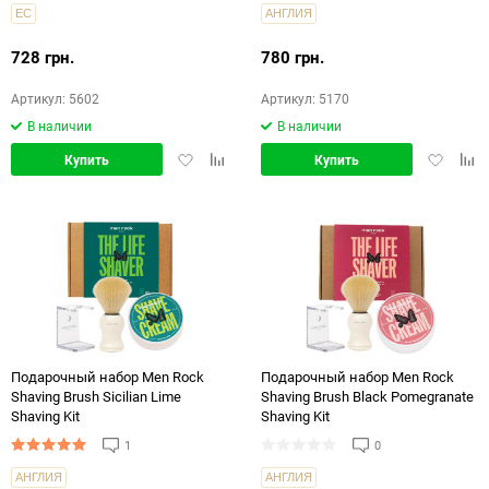
ЕС
АНГЛИЯ
728 грн.
780 грн.
Артикул: 5602
Артикул: 5170
В наличии
В наличии
Добавить
Добавить
Добавит
Доб
Купить
Купить
в
в
в
в
избранное
сравнение
избранн
срав
Подарочный набор Men Rock
Подарочный набор Men Rock
Shaving Brush Sicilian Lime
Shaving Brush Black Pomegranate
Shaving Kit
Shaving Kit
1
0
АНГЛИЯ
АНГЛИЯ