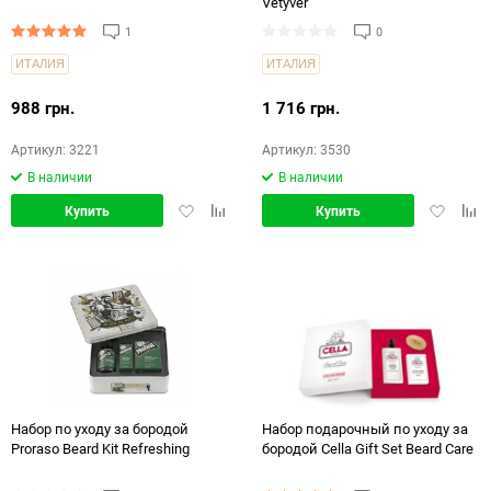
Vetyver
1
0
ИТАЛИЯ
ИТАЛИЯ
988 грн.
1 716 грн.
Артикул: 3221
Артикул: 3530
В наличии
В наличии
Добавить
Добавить
Добавит
Доб
Купить
Купить
в
в
в
в
избранное
сравнение
избранн
срав
Набор по уходу за бородой
Набор подарочный по уходу за
Proraso Beard Kit Refreshing
бородой Cella Gift Set Beard Care