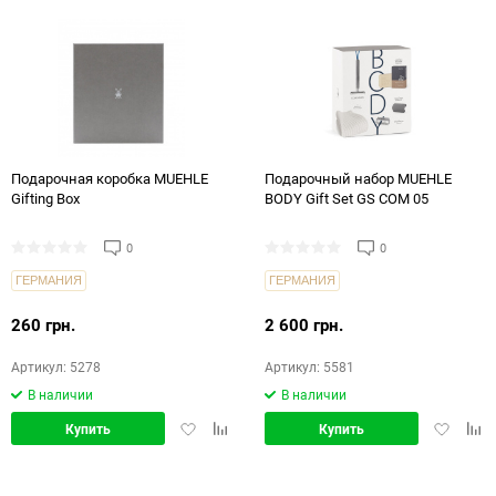
Подарочная коробка MUEHLE
Подарочный набор MUEHLE
Gifting Box
BODY Gift Set GS COM 05
0
0
ГЕРМАНИЯ
ГЕРМАНИЯ
260 грн.
2 600 грн.
Артикул: 5278
Артикул: 5581
В наличии
В наличии
Добавить
Добавить
Добавит
Доб
Купить
Купить
в
в
в
в
избранное
сравнение
избранн
срав