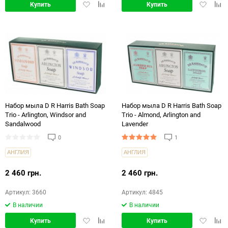
Добавить
Добавить
Добавит
Доб
Купить
Купить
в
в
в
в
избранное
сравнение
избранн
срав
Набор мыла D R Harris Bath Soap
Набор мыла D R Harris Bath Soap
Trio - Arlington, Windsor and
Trio - Almond, Arlington and
Sandalwood
Lavender
0
1
АНГЛИЯ
АНГЛИЯ
2 460 грн.
2 460 грн.
Артикул: 3660
Артикул: 4845
В наличии
В наличии
Добавить
Добавить
Добавит
Доб
Купить
Купить