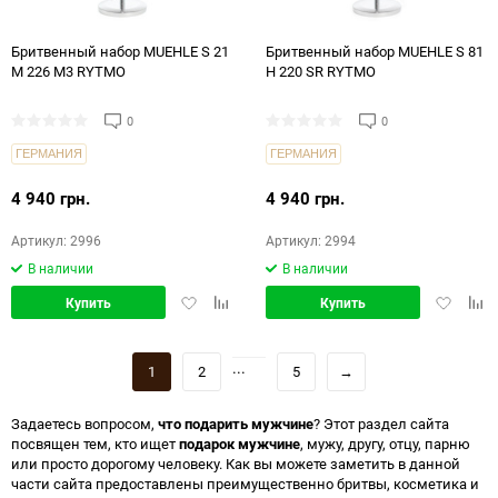
Бритвенный набор MUEHLE S 21
Бритвенный набор MUEHLE S 81
M 226 M3 RYTMO
H 220 SR RYTMO
0
0
ГЕРМАНИЯ
ГЕРМАНИЯ
4 940 грн.
4 940 грн.
Артикул: 2996
Артикул: 2994
В наличии
В наличии
Добавить
Добавить
Добавит
Доб
Купить
Купить
в
в
в
в
избранное
сравнение
избранн
срав
...
1
2
5
→
Задаетесь вопросом,
что подарить мужчине
? Этот раздел сайта
посвящен тем, кто ищет
подарок мужчине
, мужу, другу, отцу, парню
или просто дорогому человеку. Как вы можете заметить в данной
части сайта предоставлены преимущественно бритвы, косметика и