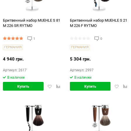
Бритвенный набор MUEHLE S 81
Бритвенный набор MUEHLE S 21
M 226 SR RYTMO
M 226 F RYTMO
1
0
ГЕРМАНИЯ
ГЕРМАНИЯ
4 940 грн.
5 304 грн.
Артикул: 2617
Артикул: 2997
В наличии
В наличии
Добавить
Добавить
Добавит
Доб
Купить
Купить
в
в
в
в
избранное
сравнение
избранн
срав