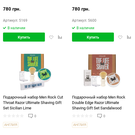
780 грн.
780 грн.
Артикул: 5169
Артикул: 5600
В наличии
В наличии
Добавить
Добавить
Добавит
Доб
Купить
Купить
в
в
в
в
избранное
сравнение
избранн
срав
Подарочный набор Men Rock Cut
Подарочный набор Men Rock
Throat Razor Ultimate Shaving Gift
Double Edge Razor Ultimate
Set Sicilian Lime
Shaving Gift Set Sandalwood
0
0
АНГЛИЯ
АНГЛИЯ