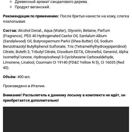
Древесный аромат сандалового дерева.
Продукт веганский.
Рекомендации по применению:
После бритья нанести на кожу, слегка
похлопывая.
Состав:
Alcohol Denat., Aqua (Water), Glycerin, Betaine, Parfum
(Fragrance), PEG 40 Hydrogenated Castor Oil, Santalum Album
(Sandalwood) Oil, Butyrospermum Parkii (Shea Butter) Oil, Sodium
Benzotriazolyl Butylhphenol Sulfonate, Tris (Tetramethylhydroxypiperidinol)
Citrate, Buteth 3, Tributyl Citrate, Disodium EDTA, Citronellol, Geraniol, Alpha
Isomethyl Ionone, Hydroxyisohexyl 3-Cyclohexene Carboxaldehyde,
Limonene, Linalool, Courmain CI 19140 (FD&C Yellow N 5), CI 16035 (Red
40).
Объём:
400 мл.
Произведено в Италии.
Внимание! Распылитель к данному лосьону в комплекте не идёт, он
приобретается дополнительно!