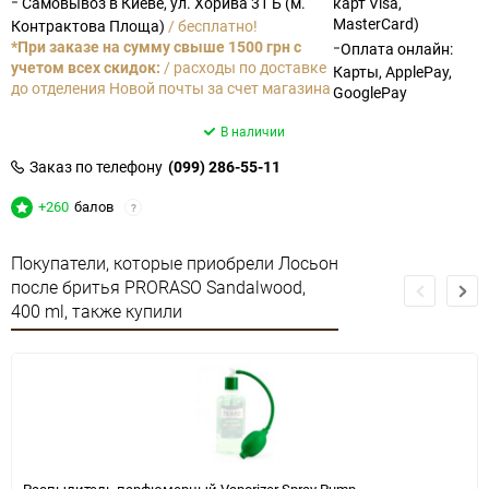
-
Самовывоз в Киеве, ул. Хорива 31 Б (м.
карт Visa,
MasterCard)
Контрактова Площа)
/ бесплатно!
-
*При заказе на сумму свыше 1500 грн с
Оплата онлайн:
учетом всех скидок:
/ расходы по доставке
Карты, ApplePay,
до отделения Новой почты за счет магазина
GooglePay
В наличии
Заказ по телефону
(099) 286-55-11
+260
балов
?
Покупатели, которые приобрели Лосьон
после бритья PRORASO Sandalwood,
400 ml, также купили