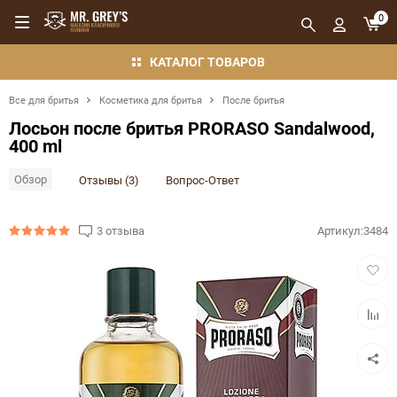
0
КАТАЛОГ ТОВАРОВ
Все для бритья
Косметика для бритья
После бритья
Лосьон после бритья PRORASO Sandalwood,
400 ml
Обзор
Отзывы (3)
Вопрос-Ответ
3 отзыва
Артикул:
3484
Добав
в
избра
Добав
в
сравн