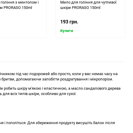
гоління з ментолом і
Мило для гоління для чутливої
ом PRORASO 150ml
шкіри PRORASO 150ml
193 грн.
Купити
ічником під час подорожей або просто, коли у вас немає часу на
я бритви, допомагаючи запобігти роздратування і мікропорізи.
и робить шкіру м'якою і еластичною, а масло сандалового дерева
для всіх типів шкіри, особливо для сухої.
чя і поголіться. Для збереження продукту висушіть балон після