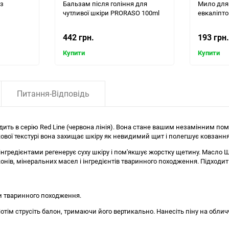
 з
Бальзам після гоління для
Мило для 
м
чутливої шкіри PRORASO 100ml
евкаліпт
442 грн.
193 грн.
Купити
Купити
Питання-Відповідь
одить в серію Red Line (червона лінія). Вона стане вашим незамінним пом
шкової текстурі вона захищає шкіру як невидимий щит і полегшує ковзанн
гредієнтами регенерує суху шкіру і пом'якшує жорстку щетину. Масло Ш
онів, мінеральних масел і інгредієнтів тваринного походження. Підходить 
ти тваринного походження.
отім струсіть балон, тримаючи його вертикально. Нанесіть піну на облич