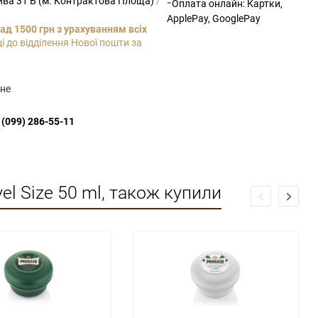
рива 31 Б (м. Контрактова Площа)
/
-
Оплата онлайн: Картки,
ApplePay, GooglePay
ад 1500 грн з урахуванням всіх
і до відділення Нової пошти за
не
(099) 286-55-11
l Size 50 ml, також купили