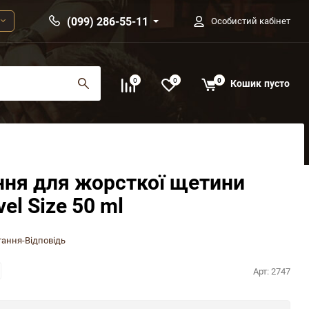
(099) 286-55-11
Особистий кабінет
0
0
0
Кошик
пусто
іння для жорсткої щетини
l Size 50 ml
ання-Відповідь
Арт:
2747