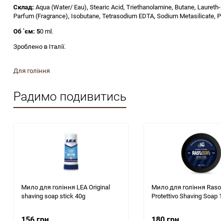
Склад:
Aqua (Water/ Eau), Stearic Acid, Triethanolamine, Butane, Laureth
Parfum (Fragrance), Isobutane, Tetrasodium EDTA, Sodium Metasilicate, Pr
Об `єм: 5
0 ml.
Зроблено в Італії.
Для гоління
Радимо подивитись
Мило для гоління LEA Original
Мило для гоління Raso
shaving soap stick 40g
Protettivo Shaving Soap
156 грн.
180 грн.