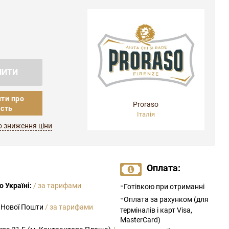
ПИТИ
ти про
Proraso
ість
Італія
о зниження ціни
Оплата:
-
 Україні:
/ за тарифами
Готівкою при отриманні
-
Оплата за рахунком (для
 Нової Пошти
/ за тарифами
терміналів і карт Visa,
MasterCard)