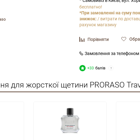
Самовивіз в Києві, вул. Хо
бесплатно!
*При замовленні на суму пон
знижок:
/ витрати по доставц
aso
рахунок магазину
Обра
Порівняти
Замовлення за телефоном
+33
балів
?
іння для жорсткої щетини PRORASO Trave