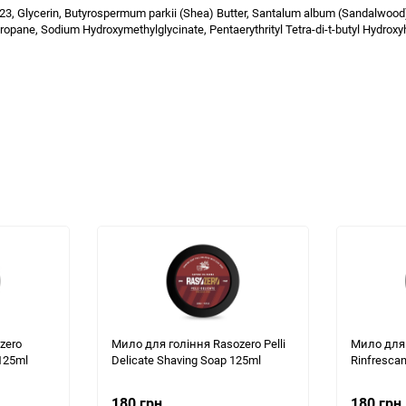
-23, Glycerin, Butyrospermum parkii (Shea) Butter, Santalum album (Sandalwoo
opane, Sodium Hydroxymethylglycinate, Pentaerythrityl Tetra-di-t-butyl Hydrox
zero
Мило для гоління Rasozero Pelli
Мило для 
 125ml
Delicate Shaving Soap 125ml
Rinfresca
180 грн.
180 грн.