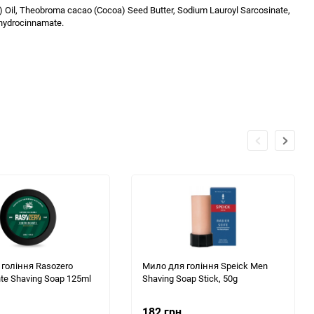
d) Oil, Theobroma cacao (Cocoa) Seed Butter, Sodium Lauroyl Sarcosinate,
yhydrocinnamate.
гоління Rasozero
Мило для гоління Speick Men
nte Shaving Soap 125ml
Shaving Soap Stick, 50g
182 грн.