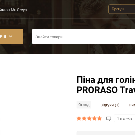
Бренди
Салон Mr. Greys
РІВ
Піна для гол
PRORASO Trave
Огляд
Відгуки (1)
Пит
1 відгуків