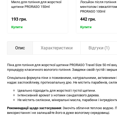
Мило для гоління для жорсткої
Лосьйон після гоління
щетини PRORASO 150ml
ментолом і евкаліпто
PRORASO 100ml
193 грн.
442 грн.
Купити
Купити
Опис
Характеристики
Відгуки (1)
Піна для гоління для жорсткої щетини PRORASO Travel Size 50 ml вх
процедуру класичного вологого гоління. Завдяки своїй густій і вер
Спеціальна формула піни з поживними, натуральними, активними ін
надає заспокійливу, протизапальну дію. Не містить парабенів, силік
Ідеально підходить для жорсткої і густої щетини.
Інтенсивний аромат з нотами сандалового дерева.
Не містить силікони, мінеральні масла, парабени і інгредієн
Рекомендації щодо застосування
: Змочіть обличчя теплою водою. П
використання і не залишайте його в дуже вологому середовищі.