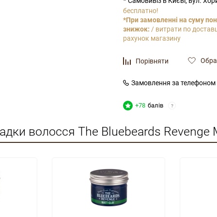
Самовивіз в Києві, вул. Хо
бесплатно!
*При замовленні на суму пон
знижок:
/ витрати по доставц
рахунок магазину
Обра
Порівняти
Замовлення за телефоном
+78
балів
?
ладки волосся The Bluebeards Revenge 