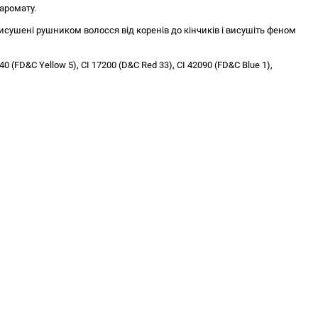
 аромату.
исушені рушником волосся від коренів до кінчиків і висушіть феном
140 (FD&C Yellow 5), CI 17200 (D&C Red 33), CI 42090 (FD&C Blue 1),