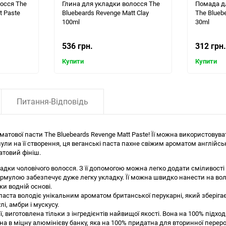
осся The
Глина для укладки волосся The
Помада д
t Paste
Bluebeards Revenge Matt Clay
The Blueb
100ml
30ml
536 грн.
312 грн.
Купити
Купити
Питання-Відповідь
атової пасти The Bluebeards Revenge Matt Paste! Її можна використовува
ли на її створення, ця веганські паста пахне свіжим ароматом англійськ
атовий фініш.
ки чоловічого волосся. З її допомогою можна легко додати сміливості і х
рмулою забезпечує дуже легку укладку. Її можна швидко нанести на воло
ки водній основі.
а паста володіє унікальним ароматом британської перукарні, який зберіга
і, амбри і мускусу.
, виготовлена тільки з інгредієнтів найвищої якості. Вона на 100% підходи
на в міцну алюмінієву банку, яка на 100% придатна для вторинної перер