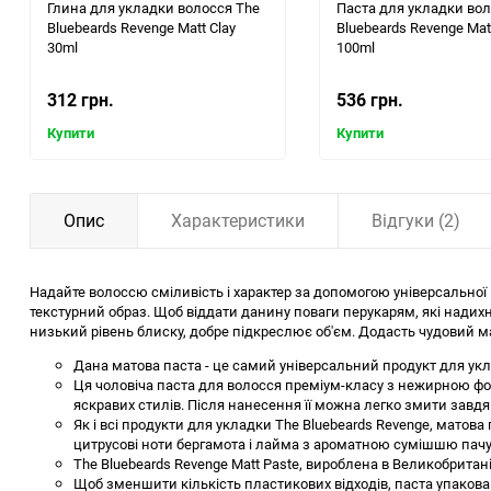
Глина для укладки волосся The
Паста для укладки вол
Bluebeards Revenge Matt Clay
Bluebeards Revenge Mat
30ml
100ml
312 грн.
536 грн.
Купити
Купити
Опис
Характеристики
Відгуки (2)
Надайте волоссю сміливість і характер за допомогою універсальної м
текстурний образ. Щоб віддати данину поваги перукарям, які надихну
низький рівень блиску, добре підкреслює об'єм. Додасть чудовий м
Дана матова паста - це самий універсальний продукт для уклад
Ця чоловіча паста для волосся преміум-класу з нежирною фо
яскравих стилів. Після нанесення її можна легко змити завдя
Як і всі продукти для укладки The Bluebeards Revenge, матов
цитрусові ноти бергамота і лайма з ароматною сумішшю пачул
The Bluebeards Revenge Matt Paste, вироблена в Великобританії
Щоб зменшити кількість пластикових відходів, паста упакова