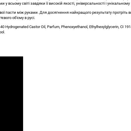
 всьому світі завдяки її високій якості, універсальності і унікальному
вої пасти між руками. Для досягнення найкращого результату протріть в
вого об'єму в русі.
-40 Hydrogenated Castor Oil, Parfum, Phenoxyethanol, Ethylhexylglycerin, CI 19
ool.