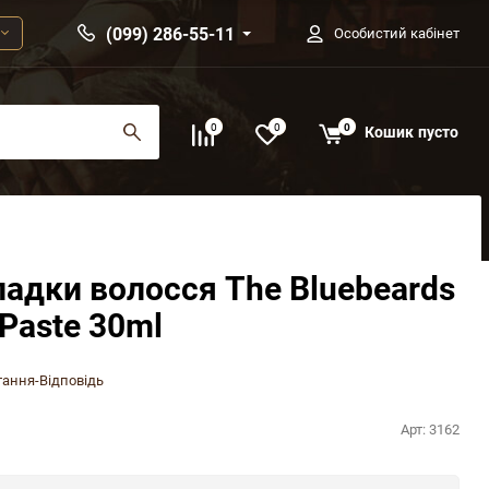
(099) 286-55-11
Особистий кабінет
0
0
0
Кошик
пусто
ладки волосся The Bluebeards
Paste 30ml
ання-Відповідь
Арт:
3162