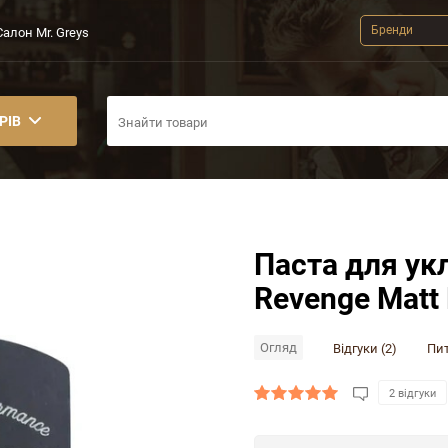
Бренди
Салон Mr. Greys
РІВ
Паста для ук
Revenge Matt 
Огляд
Відгуки (2)
Пит
2 відгуки