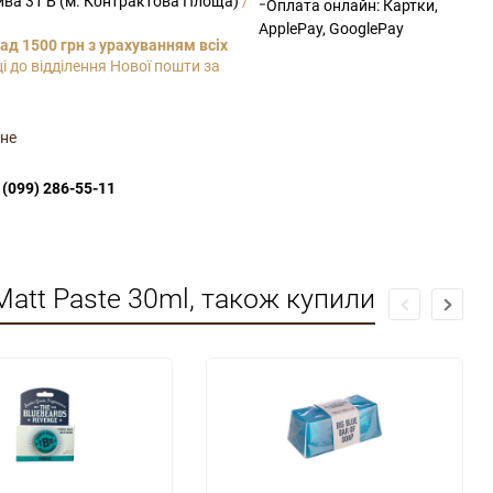
рива 31 Б (м. Контрактова Площа)
/
-
Оплата онлайн: Картки,
ApplePay, GooglePay
ад 1500 грн з урахуванням всіх
і до відділення Нової пошти за
не
(099) 286-55-11
Matt Paste 30ml, також купили