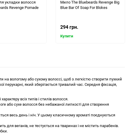
ля укладки волосся
Мило The Bluebeards Revenge Big
eards Revenge Pomade
Blue Bar Of Soap For Blokes
294 грн.
Купити
ти на вологому або сухому волоссі, щоб з легкістю створити пухкий
ої перукарні, який зберігається тривалий час. Середня фіксація,
арактеру всіх типів і стилів волосся.
ге або сухе волосся без небажаної липкості для створення
ється весь день і ніч. У цьому класичному ароматі поєднуються
ть для веганів, не тестується на тваринах і не містить парабенів.
обки.