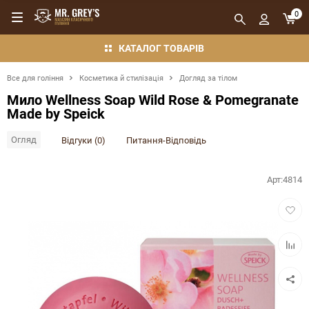
0
КАТАЛОГ ТОВАРІВ
Все для гоління
Косметика й стилізація
Догляд за тілом
Мило Wellness Soap Wild Rose & Pomegranate
Made by Speick
Огляд
Відгуки (0)
Питання-Відповідь
Арт:
4814
Додат
в
обран
Додат
в
порівн