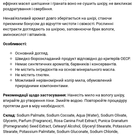
ефірних масел шипшини і граната воно не сушить шкіру, не викликає
роздратування і свербіння.
Ненав'язливий аромат довго зберігається на шкірі, стаючи
приємним бонусом до відчуття чистоти і свіжості. Рослинні
екстракти доглядають за шкірою, заповнюючи брак вологи,
амінокислот і вітамінів.
Особливості:
Основний догляд.
Швидко біорозкладаний продукт відповідно до критеріїв ОЕСР.
Немає синтетичних ароматів, барвників і консервантів.
Не містить інгредієнтів на основі мінерального масла.
Не містить глютен.
Можливий нерівномірний колір мила, обумовлений
природними компонентами.
Рекомендації щодо застосування:
Нанесіть мило на вологу шкіру,
втирайте до утворення піни. Змийте водою. Повторюйте процедуру
протягом дня в міру необхідності.
Склад:
Sodium Palmate, Sodium Cocoate, Aqua (Water), Sodium Olivate,
Glycerin, Parfum (Fragrance), Rosa Canina Fruit Extract, Punica Granatum
(Pomegranate) Seed Extract, Cetearyl Alcohol, Glyceryl Stearate, Potassium
Stearate, Potassium Palmitate, Sodium Gluconate, Sodium Chloride,