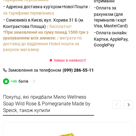
отриманні
-
Адресна доставка кур'єром Нової Пошти
/
-
Оплата за
за тарифами перевізника
рахунком (для
-
Самовивіз в Києві, вул. Хорива 31 Б (м.
терміналів і карт
Visa, MasterCard)
Контрактова Площа)
/ бесплатно!
-
*При замовленні на суму понад 1500 грн з
Оплата онлайн:
урахуванням всіх знижок:
/ витрати по
Картки, ApplePay,
доставці до відділення Нової пошти за
GooglePay
рахунок магазину
Немає в наявності
Замовлення за телефоном
(099) 286-55-11
+46
балів
?
Покупці, які придбали Мило Wellness
Soap Wild Rose & Pomegranate Made by
Speick, також купили