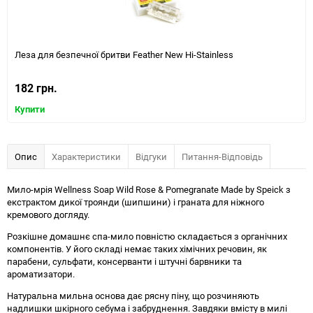
Леза для безпечної бритви Feather New Hi-Stainless
182 грн.
Купити
Опис
Характеристики
Відгуки
Питання-Відповідь
Мило-мрія Wellness Soap Wild Rose & Pomegranate Made by Speick з
екстрактом дикої троянди (шипшини) і граната для ніжного
кремового догляду.
Розкішне домашнє спа-мило повністю складається з органічних
компонентів. У його складі немає таких хімічних речовин, як
парабени, сульфати, консерванти і штучні барвники та
ароматизатори.
Натуральна мильна основа дає рясну піну, що розчиняють
надлишки шкірного себума і забруднення. Завдяки вмісту в милі