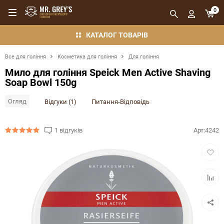
0
КАТАЛОГ ТОВАРІВ
Все для гоління
Косметика для гоління
Для гоління
Мило для гоління Speick Men Active Shaving
Soap Bowl 150g
Огляд
Відгуки (1)
Питання-Відповідь
1 відгуків
Арт:
4242
Додат
в
обран
Додат
в
порівн