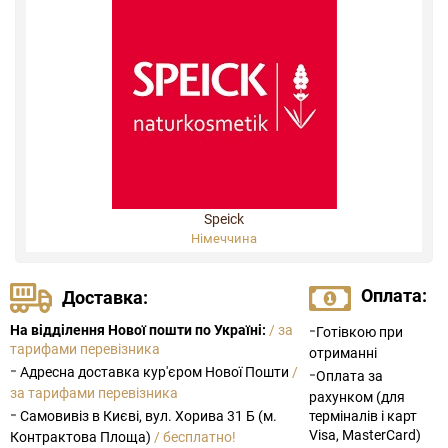
Speick
Німеччина
Оплата:
Доставка:
-
На відділення Нової пошти по Україні:
/ за
Готівкою при
тарифами перевізника
отриманні
-
Адресна доставка кур'єром Нової Пошти
/
-
Оплата за
за тарифами перевізника
рахунком (для
-
Самовивіз в Києві, вул. Хорива 31 Б (м.
терміналів і карт
Visa, MasterCard)
Контрактова Площа)
/ бесплатно!