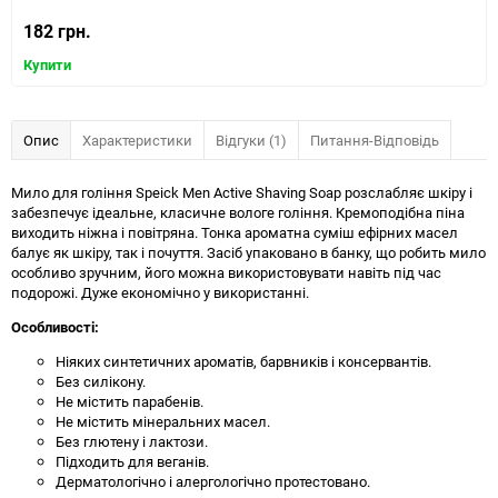
182 грн.
Купити
Опис
Характеристики
Відгуки (1)
Питання-Відповідь
Мило для гоління Speick Men Active Shaving Soap розслабляє шкіру і
забезпечує ідеальне, класичне вологе гоління. Кремоподібна піна
виходить ніжна і повітряна. Тонка ароматна суміш ефірних масел
балує як шкіру, так і почуття. Засіб упаковано в банку, що робить мило
особливо зручним, його можна використовувати навіть під час
подорожі. Дуже економічно у використанні.
Особливості:
Ніяких синтетичних ароматів, барвників і консервантів.
Без силікону.
Не містить парабенів.
Не містить мінеральних масел.
Без глютену і лактози.
Підходить для веганів.
Дерматологічно і алергологічно протестовано.