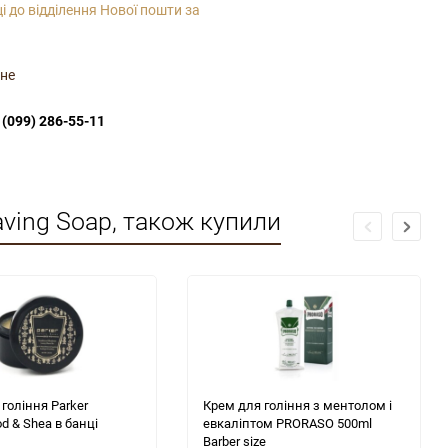
і до відділення Нової пошти за
не
(099) 286-55-11
aving Soap, також купили
гоління Parker
Крем для гоління з ментолом і
d & Shea в банці
евкаліптом PRORASO 500ml
Barber size