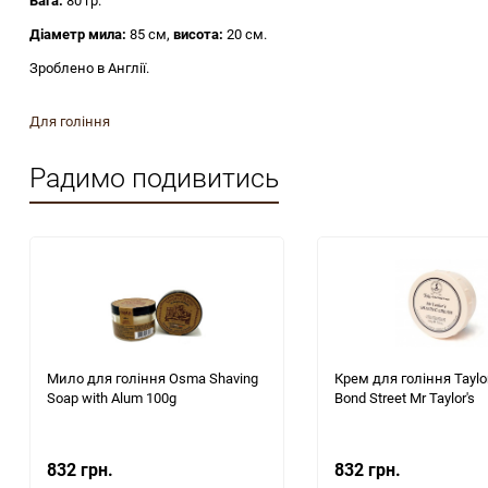
Вага:
80 гр.
Діаметр мила:
85 см,
висота:
20 см.
Зроблено в Англії.
Для гоління
Радимо подивитись
Мило для гоління Osma Shaving
Крем для гоління Taylor
Soap with Alum 100g
Bond Street Mr Taylor's
832 грн.
832 грн.