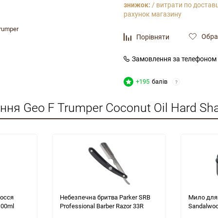
знижок:
/ витрати по доставц
рахунок магазину
rumper
Обра
Порівняти
Замовлення за телефоном
+195
балів
?
ння Geo F Trumper Coconut Oil Hard Sh
лосся
Небезпечна бритва Parker SRB
Мило для 
100ml
Professional Barber Razor 33R
Sandalwoo