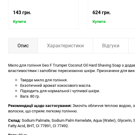
143 грн.
624 грн.
Купити
Купити
Опис
Характеристики
Відгуки
Мило для гоління Geo F Trumper Coconut Oil Hard Shaving Soap з до
властивостями і запобігає пересиханню шкіри. Призначене для вик
Тверде мило для гоління.
Екзотичний аромат кокосового масла.
Підходить для нормальної і чутливої шкіри.
Вага: 80 гр.
Рекомендації щодо застосування:
Змочіть обличчя теплою водою, за
волоски, що сприяє легкому голінню.
Склад:
Sodium Palmate, Sodium Palm Kernelate, Aqua (Water), Glycerin, 
Fatty Acid, BHT, CI 77891, CI 77492.