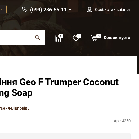
(099) 286-55-11
Особистий кабінет
0
0
0
Кошик
пусто
іння Geo F Trumper Coconut
ing Soap
ання-Відповідь
Арт:
4350