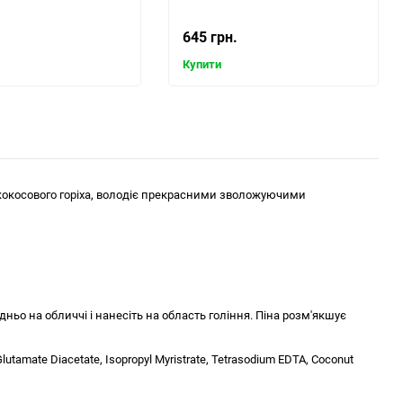
645 грн.
Купити
і кокосового горіха, володіє прекрасними зволожуючими
ьо на обличчі і нанесіть на область гоління. Піна розм'якшує
lutamate Diacetate, Isopropyl Myristrate, Tetrasodium EDTA, Coconut