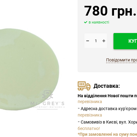
780 грн.
в наявності
КУ
Повідомити пр
Доставка:
На відділення Нової пошти по
перевізника
-
Адресна доставка кур'єром
перевізника
-
Самовивіз в Києві, вул. Хо
бесплатно!
*При замовленні на суму пон