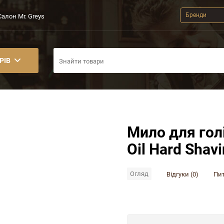
Бренди
Салон Mr. Greys
РІВ
Мило для гол
Oil Hard Shav
Огляд
Відгуки (0)
Пит