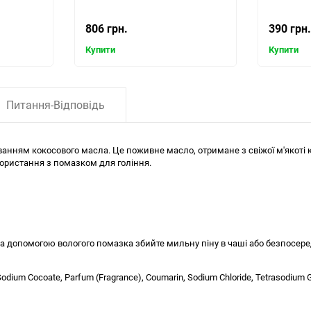
806 грн.
390 грн.
Купити
Купити
Питання-Відповідь
даванням кокосового масла. Це поживне масло, отримане з свіжої м'якот
ористання з помазком для гоління.
 допомогою вологого помазка збийте мильну піну в чаші або безпосередн
Sodium Cocoate, Parfum (Fragrance), Coumarin, Sodium Chloride, Tetrasodium G