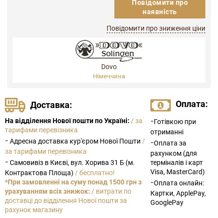
Повідомити про
наявність
Повідомити про зниження ціни
Dovo
Німеччина
Оплата:
Доставка:
-
На відділення Нової пошти по Україні:
/ за
Готівкою при
тарифами перевізника
отриманні
-
Адресна доставка кур'єром Нової Пошти
/
-
Оплата за
за тарифами перевізника
рахунком (для
-
Самовивіз в Києві, вул. Хорива 31 Б (м.
терміналів і карт
Visa, MasterCard)
Контрактова Площа)
/ бесплатно!
-
*При замовленні на суму понад 1500 грн з
Оплата онлайн:
урахуванням всіх знижок:
/ витрати по
Картки, ApplePay,
доставці до відділення Нової пошти за
GooglePay
рахунок магазину