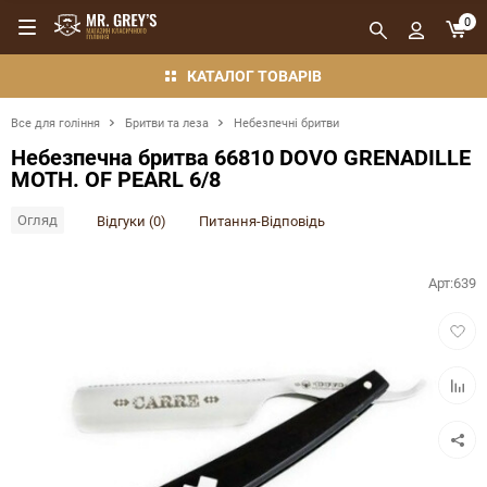
0
КАТАЛОГ ТОВАРІВ
Все для гоління
Бритви та леза
Небезпечні бритви
Небезпечна бритва 66810 DOVO GRENADILLE
MOTH. OF PEARL 6/8
Огляд
Відгуки (0)
Питання-Відповідь
Арт:
639
Додат
в
обран
Додат
в
порівн