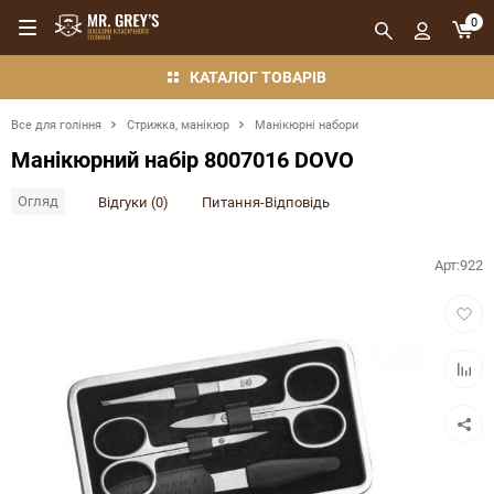
0
КАТАЛОГ ТОВАРІВ
Все для гоління
Стрижка, манікюр
Манікюрні набори
Манікюрний набір 8007016 DOVO
Огляд
Відгуки (0)
Питання-Відповідь
Арт:
922
Додат
в
обран
Додат
в
порівн