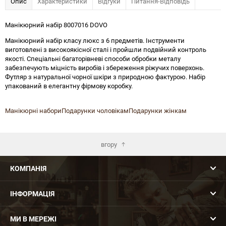
Опис
Характеристики
Відгуки
Питання-Відповідь
Манікюрний набір 8007016 DOVO
Манікюрний набір класу люкс з 6 предметів. Інструменти
виготовлені з високоякісної сталі і пройшли подвійний контроль
якості. Спеціальні багаторівневі способи обробки металу
забезпечують міцність виробів і збереження ріжучих поверхонь.
Футляр з натуральної чорної шкіри з природною фактурою. Набір
упакований в елегантну фірмову коробку.
Манікюрні набори
Подарунки чоловікам
Подарунки жінкам
вгору
КОМПАНІЯ
ІНФОРМАЦІЯ
МИ В МЕРЕЖІ