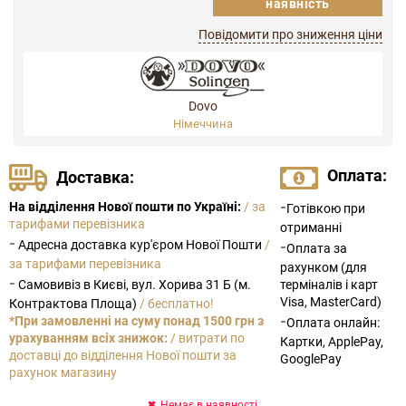
наявність
Повідомити про зниження ціни
Dovo
Німеччина
Оплата:
Доставка:
-
На відділення Нової пошти по Україні:
/ за
Готівкою при
тарифами перевізника
отриманні
-
Адресна доставка кур'єром Нової Пошти
/
-
Оплата за
за тарифами перевізника
рахунком (для
-
Самовивіз в Києві, вул. Хорива 31 Б (м.
терміналів і карт
Visa, MasterCard)
Контрактова Площа)
/ бесплатно!
-
*При замовленні на суму понад 1500 грн з
Оплата онлайн:
урахуванням всіх знижок:
/ витрати по
Картки, ApplePay,
доставці до відділення Нової пошти за
GooglePay
рахунок магазину
Немає в наявності