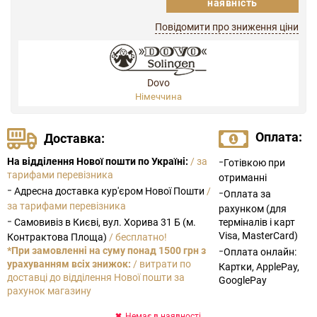
наявність
Повідомити про зниження ціни
Dovo
Німеччина
Оплата:
Доставка:
-
На відділення Нової пошти по Україні:
/ за
Готівкою при
тарифами перевізника
отриманні
-
Адресна доставка кур'єром Нової Пошти
/
-
Оплата за
за тарифами перевізника
рахунком (для
-
Самовивіз в Києві, вул. Хорива 31 Б (м.
терміналів і карт
Visa, MasterCard)
Контрактова Площа)
/ бесплатно!
-
*При замовленні на суму понад 1500 грн з
Оплата онлайн:
урахуванням всіх знижок:
/ витрати по
Картки, ApplePay,
доставці до відділення Нової пошти за
GooglePay
рахунок магазину
Немає в наявності