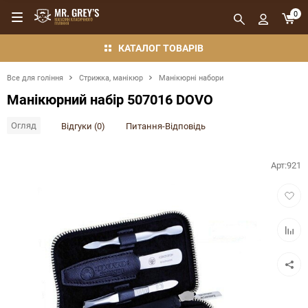
0
КАТАЛОГ ТОВАРІВ
Все для гоління
Стрижка, манікюр
Манікюрні набори
Манікюрний набір 507016 DOVO
Огляд
Відгуки (0)
Питання-Відповідь
Арт:
921
Додат
в
обран
Додат
в
порівн