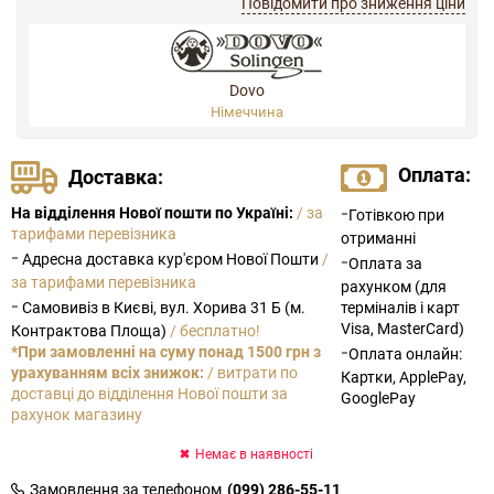
Повідомити про зниження ціни
Dovo
Німеччина
Оплата:
Доставка:
-
На відділення Нової пошти по Україні:
/ за
Готівкою при
тарифами перевізника
отриманні
-
Адресна доставка кур'єром Нової Пошти
/
-
Оплата за
за тарифами перевізника
рахунком (для
-
Самовивіз в Києві, вул. Хорива 31 Б (м.
терміналів і карт
Visa, MasterCard)
Контрактова Площа)
/ бесплатно!
-
*При замовленні на суму понад 1500 грн з
Оплата онлайн:
урахуванням всіх знижок:
/ витрати по
Картки, ApplePay,
доставці до відділення Нової пошти за
GooglePay
рахунок магазину
Немає в наявності
Замовлення за телефоном
(099) 286-55-11