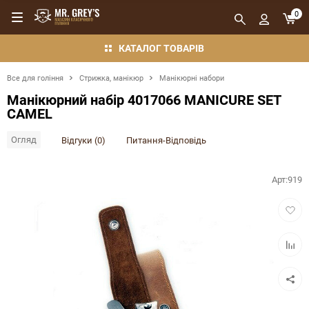
0
КАТАЛОГ ТОВАРІВ
Все для гоління
Стрижка, манікюр
Манікюрні набори
Манікюрний набір 4017066 MANICURE SET
CAMEL
Огляд
Відгуки (0)
Питання-Відповідь
Арт:
919
Додат
в
обран
Додат
в
порівн