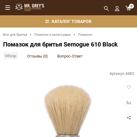
0
КАТАЛОГ ТОВАРОВ
Все для бритья
Помазки и аксессуары
Помазки
Помазок для бритья Semogue 610 Black
Обзор
Отзывы (0)
Вопрос-Ответ
Артикул:
4483
Добав
в
избра
Добав
в
сравн