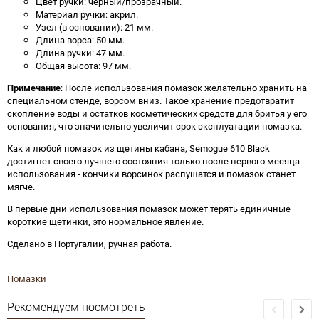
Цвет ручки: чёрный/прозрачный.
Материал ручки: акрил.
Узел (в основании): 21 мм.
Длина ворса: 50 мм.
Длина ручки: 47 мм.
Общая высота: 97 мм.
Примечание
: После использования помазок желательно хранить на
специальном стенде, ворсом вниз. Такое хранение предотвратит
скопление воды и остатков косметических средств для бритья у его
основания, что значительно увеличит срок эксплуатации помазка.
Как и любой помазок из щетины кабана, Semogue 610 Black
достигнет своего лучшего состояния только после первого месяца
использования - кончики ворсинок распушатся и помазок станет
мягче.
В первые дни использования помазок может терять единичные
короткие щетинки, это нормальное явление.
Сделано в Португалии, ручная работа.
Помазки
Рекомендуем посмотреть