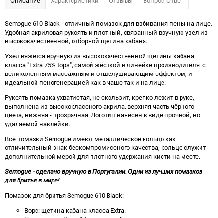
Описание
Характеристики
Отзывы
Вопрос-Ответ
Semogue 610 Black - отличный помазок для взбивания пены на лице.
Удобная акриловая рукоять и плотный, связанный вручную узел из
высококачественной, отборной щетина кабана.
Узел вяжется вручную из высококачественной щетины кабана
класса "Extra 75% tops", самой жёсткой в линейке производителя, с
великолепным массажным и отшелушивающим эффектом, и
идеальной пеногенерацией как в чаше так и на лице.
Рукоять помазка ухватистая, не скользит, крепко лежит в руке,
выполнена из высококлассного акрила, верхняя часть чёрного
цвета, нижняя - прозрачная. Логотип нанесен в виде прочной, но
удаляемой наклейки.
Все помазки Semogue имеют металлическое кольцо как
отличительный знак бескомпромиссного качества, кольцо служит
дополнительной мерой для плотного удержания кисти на месте.
Semogue - сделано вручную в Португалии. Одни из лучших помазков
для бритья в мире!
Помазок для бритья Semogue 610 Black:
Ворс: щетина кабана класса Extra.