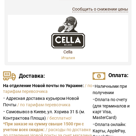
Сообщить о снижении цены
Cella
Италия
Оплата:
Доставка:
-
На отделение Новой почты по Украине:
/ по
Наличными при
тарифам перевозчика
получении
-
Адресная доставка курьером Новой
-
Оплата по счету
Почты
/ по тарифам перевозчика
(для терминалов и
-
Самовывоз в Киеве, ул. Хорива 31 Б (м.
карт Visa,
MasterCard)
Контрактова Площа)
/ бесплатно!
-
*При заказе на сумму свыше 1500 грн с
Оплата онлайн:
учетом всех скидок:
/ расходы по доставке
Карты, ApplePay,
до отделения Новой почты за счет магазина