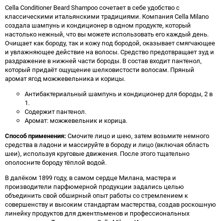
Cella Conditioner Beard Shampoo сочетает в себе удобство с
классическими итальянскими традициями. Компания Cella Milano
создала шампунь и кондиционер в одном продукте, который
настолько нежный, что вы можете использовать его каждый день.
Очищает как бороду, так и кожу под бородой, оказывает смягчающее
и увлажняющее действие на волосы. Средство предотвращает зуд и
раздражение в нижней части бороды. В состав входит пантенол,
который придаёт ощущение шелковистости волосам. Пряный
аромат ягод можжевельника и корицы.
Антибактериальный шампунь и кондиционер для бороды, 2 в
1.
Содержит пантенол.
Аромат: можжевельник и корица.
Способ применения:
Смочите лицо и шею, затем возьмите немного
средства в ладони и массируйте в бороду и лицо (включая область
шеи), используя круговые движения. После этого тщательно
ополосните бороду тёплой водой.
В далёком 1899 году, в самом сердце Милана, мастера и
производители парфюмерной продукции задались целью
объединить свой обширный опыт работы со стремлением к
совершенству и высоким стандартам мастерства, создав роскошную
линейку продуктов для джентльменов и профессиональных