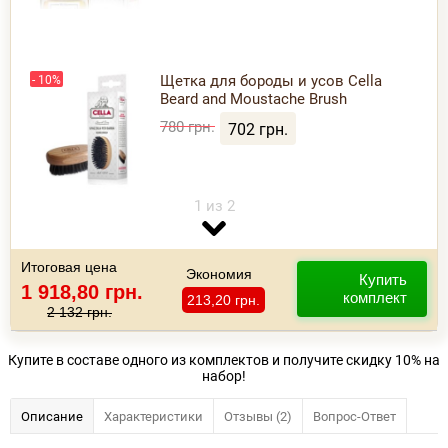
Щетка для бороды и усов Cella
- 10%
Beard and Moustache Brush
780 грн.
702 грн.
1 из 2
Бальзам для бороды Cella Beard
- 10%
Protective Balm 100ml
Итоговая цена
858 грн.
772,20 грн.
Экономия
Купить
1 918,80 грн.
комплект
213,20 грн.
2 132 грн.
2 из 2
Купите в составе одного из комплектов и получите скидку 10% на
набор!
Описание
Характеристики
Отзывы (2)
Вопрос-Ответ