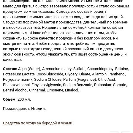
парикмахеров. Так появилась Cella Milano. Их мягкое итальянское
мыло для бритья быстро завоевало популярность и стало основным
продуктом во многих домах. К слову, его состав и рецепт
практически не изменился со времен создания и до наших дней.
Это до сих пор ручной метод производства, длительный по времени
и высоко затратный. Но девиз этой семейной компании остаётся
неизменным: «Наше обязательство заключается в том, чтобы
сохранить высокое качество продукции без компромиссов, ни
смотря ни на что. Чтобы предлагать потребителям продукты,
которые гарантируют ежедневный роскошный опыт и доступную
эксклюзивность. Чтобы уважать тех, кто ищет соотношение цены и
качества».
Состав:
Aqua (Water), Ammonium Lauryl Sulfate, Cocamidopropyl Betaine,
Potassium Lactate, Coco-Glucoside, Glyceryl Oleate, Allantoin, Panthenol,
Polyquaternium-7, Sodium Chlodire, Parfum (Fragrance), Citric Acid,
Phenoxyethanol, Ethylhexylglycerin, Sodium Benzoate, Potassium Sorbate,
Benzyl Alcohol, Cinnamal, Limonene, Linalool.
Объём:
200 мл.
Произведено в Италии.
Средства по уходу за бородой и усами