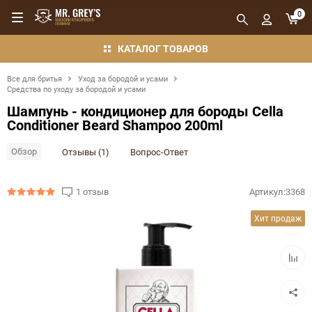
0
КАТАЛОГ ТОВАРОВ
Все для бритья
Уход за бородой и усами
Средства по уходу за бородой и усами
Шампунь - кондиционер для бороды Cella
Conditioner Beard Shampoo 200ml
Обзор
Отзывы (1)
Вопрос-Ответ
1 отзыв
Артикул:
3368
Добав
Хит продаж
в
избра
Добав
в
сравн