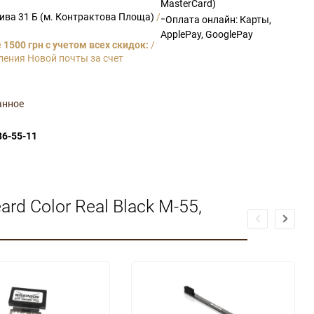
MasterCard)
рива 31 Б (м. Контрактова Площа)
/
-
Оплата онлайн: Карты,
ApplePay, GooglePay
1500 грн с учетом всех скидок:
/
ления Новой почты за счет
анное
86-55-11
d Color Real Black M-55,