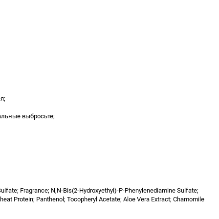
я;
альные выбросьте;
lfate; Fragrance; N,N-Bis(2-Hydroxyethyl)-P-Phenylenediamine Sulfate;
eat Protein; Panthenol; Tocopheryl Acetate; Aloe Vera Extract; Chamomile