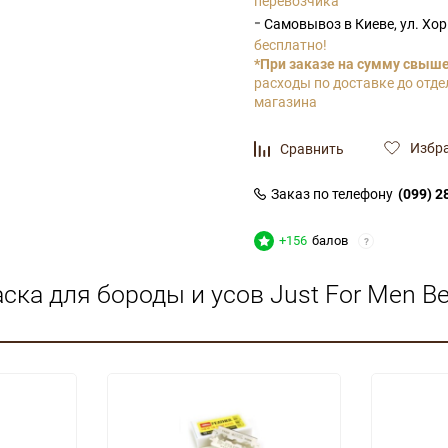
перевозчика
-
Самовывоз в Киеве, ул. Хо
бесплатно!
*При заказе на сумму свыше 
расходы по доставке до отде
магазина
Избр
Сравнить
Заказ по телефону
(099) 2
+156
балов
?
ка для бороды и усов Just For Men Bear