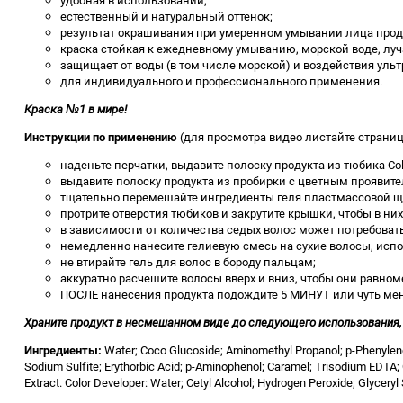
удобная в использовании;
естественный и натуральный оттенок;
результат окрашивания при умеренном умывании лица продли
краска стойкая к ежедневному умыванию, морской воде, луч
защищает от воды (в том числе морской) и воздействия уль
для индивидуального и профессионального применения.
Краска №1 в мире!
Инструкции по применению
(для просмотра видео листайте страниц
наденьте перчатки, выдавите полоску продукта из тюбика C
выдавите полоску продукта из пробирки с цветным проявит
тщательно перемешайте ингредиенты геля пластмассовой щ
протрите отверстия тюбиков и закрутите крышки, чтобы в ни
в зависимости от количества седых волос может потребоват
немедленно нанесите гелиевую смесь на сухие волосы, испо
не втирайте гель для волос в бороду пальцам;
аккуратно расчешите волосы вверх и вниз, чтобы они равном
ПОСЛЕ нанесения продукта подождите 5 МИНУТ или чуть мень
Храните продукт в несмешанном виде до следующего использования, 
Ингредиенты:
Water; Coco Glucoside; Aminomethyl Propanol; p-Phenylene
Sodium Sulfite; Erythorbic Acid; p-Aminophenol; Caramel; Trisodium EDTA
Extract. Color Developer: Water; Cetyl Alcohol; Hydrogen Peroxide; Glyceryl