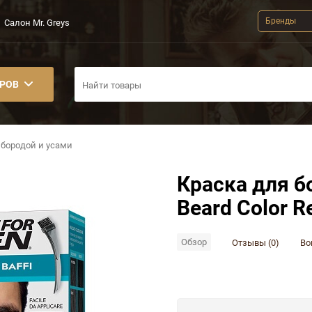
Бренды
Салон Mr. Greys
АРОВ
 бородой и усами
Краска для б
Beard Color R
Обзор
Отзывы (0)
Во