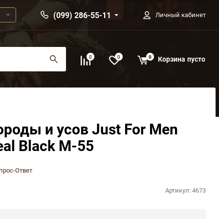
(099) 286-55-11
Личный кабинет
0
0
0
Корзина
пусто
ороды и усов Just For Men
eal Black M-55
прос-Ответ
Артикул:
4673