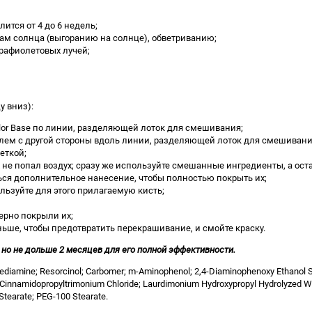
тся от 4 до 6 недель;
ам солнца (выгоранию на солнце), обветриванию;
трафиолетовых лучей;
у вниз):
olor Base по линии, разделяющей лоток для смешивания;
елем с другой стороны вдоль линии, разделяющей лоток для смешивани
еткой;
х не попал воздух; сразу же используйте смешанные ингредиенты, а ост
ься дополнительное нанесение, чтобы полностью покрыть их;
льзуйте для этого прилагаемую кисть;
ерно покрыли их;
ше, чтобы предотвратить перекрашивание, и смойте краску.
но не дольше 2 месяцев для его полной эффективности.
diamine; Resorcinol; Carbomer; m-Aminophenol; 2,4-Diaminophenoxy Ethanol Su
; Cinnamidopropyltrimonium Chloride; Laurdimonium Hydroxypropyl Hydrolyzed Wh
 Stearate; PEG-100 Stearate.