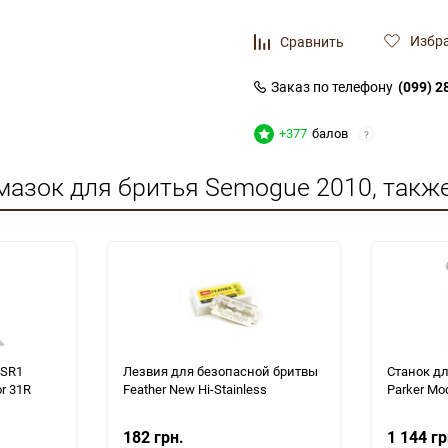
Избр
Сравнить
Заказ по телефону
(099) 2
+377
балов
?
мазок для бритья Semogue 2010, такж
 SR1
Лезвия для безопасной бритвы
Станок дл
or 31R
Feather New Hi-Stainless
Parker Mod
182 грн.
1 144 гр