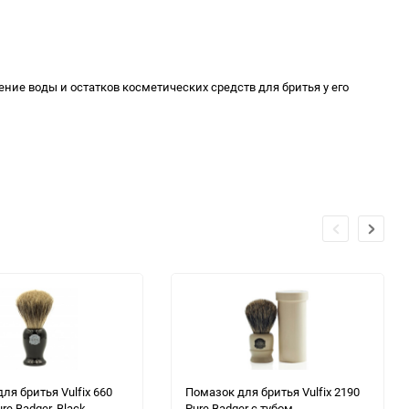
ние воды и остатков косметических средств для бритья у его
ля бритья Vulfix 660
Помазок для бритья Vulfix 2190
re Badger, Black
Pure Badger с тубом