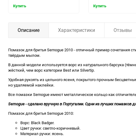
Купить
Купить
Описание
Характеристики
Отзывы
Помазок для бритья Semogue 2010 - отличный пример сочетания сти
твёрдым мылом.
В данной модели используется ворс из натурального барсука (тём
жёсткий, чем ворс категории Best или Silvertip.
Удобная рукоять из цельного ясеня, покрытого прочным бесцветны
но удаляемой наклейки.
Все помазки Semogue имеют металлическое кольцо как отличитель
Semogue - сделано вручную в Португалии. Одни из лучших помазков дл
Помазок для бритья Semogue 2010:
Ворс: Black Badger.
Цвет ручки: светло-коричневый.
Материал ручки: ясень.