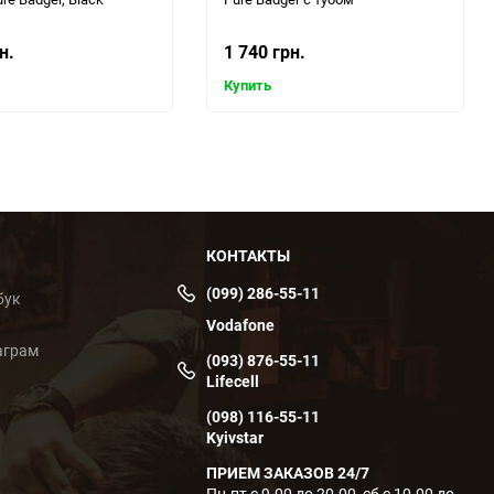
н.
1 740 грн.
Купить
КОНТАКТЫ
(099) 286-55-11
бук
Vodafone
аграм
(093) 876-55-11
Lifecell
(098) 116-55-11
Kyivstar
ПРИЕМ ЗАКАЗОВ 24/7
Пн-пт с 9-00 до 20-00, сб с 10-00 до