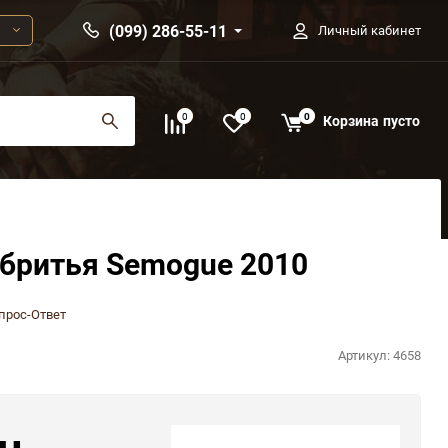
(099) 286-55-11
Личный кабинет
0
0
0
Корзина
пусто
 бритья Semogue 2010
прос-Ответ
Артикул:
4658
н.