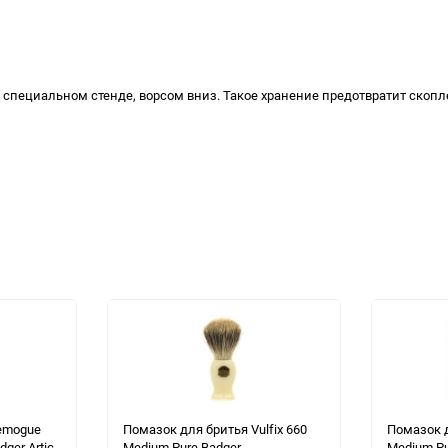
специальном стенде, ворсом вниз. Такое хранение предотвратит скопле
emogue
Помазок для бритья Vulfix 660
Помазок д
dger Artic
Medium Pure Badger
Medium Pu