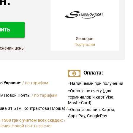
ПИТЬ
Semogue
Португалия
ижении цены
Оплата:
-
о Украине:
/ по тарифам
Наличными при получении
-
Оплата по счету (для
ом Новой Почты
/ по тарифам
терминалов и карт Visa,
MasterCard)
рива 31 Б (м. Контрактова Площа)
/
-
Оплата онлайн: Карты,
ApplePay, GooglePay
1500 грн с учетом всех скидок:
/
ления Новой почты за счет