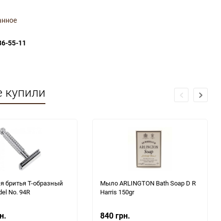
анное
86-55-11
е купили
я бритья Т-образный
Мыло ARLINGTON Bath Soap D R
el No. 94R
Harris 150gr
н.
840 грн.