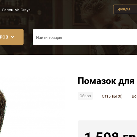
Бренды
Салон Mr. Greys
АРОВ
Помазок для
Обзор
Отзывы (0)
Во
1 508 гр