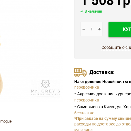
В наличии
КУ
Сообщить о сн
Доставка:
На отделение Новой почты п
перевозчика
-
Адресная доставка курьер
перевозчика
-
Самовывоз в Киеве, ул. Хо
бесплатно!
*При заказе на сумму свыше 
emogue
расходы по доставке до отде
магазина