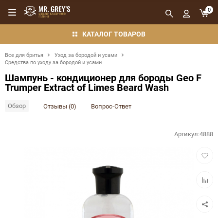
0
КАТАЛОГ ТОВАРОВ
Все для бритья
Уход за бородой и усами
Средства по уходу за бородой и усами
Шампунь - кондиционер для бороды Geo F
Trumper Extract of Limes Beard Wash
Обзор
Отзывы (0)
Вопрос-Ответ
Артикул:
4888
Добав
в
избра
Добав
в
сравн