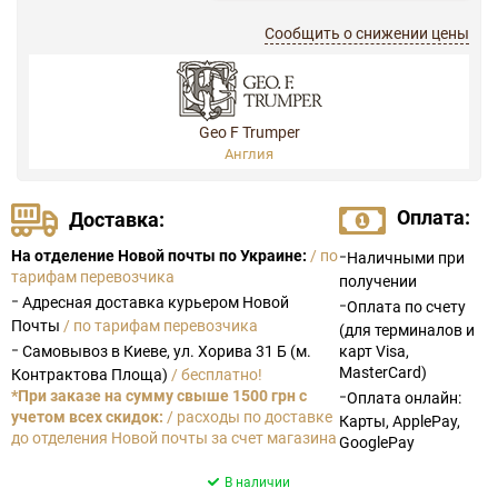
Сообщить о снижении цены
Geo F Trumper
Англия
Оплата:
Доставка:
-
На отделение Новой почты по Украине:
/ по
Наличными при
тарифам перевозчика
получении
-
Адресная доставка курьером Новой
-
Оплата по счету
Почты
/ по тарифам перевозчика
(для терминалов и
-
Самовывоз в Киеве, ул. Хорива 31 Б (м.
карт Visa,
MasterCard)
Контрактова Площа)
/ бесплатно!
-
*При заказе на сумму свыше 1500 грн с
Оплата онлайн:
учетом всех скидок:
/ расходы по доставке
Карты, ApplePay,
до отделения Новой почты за счет магазина
GooglePay
В наличии