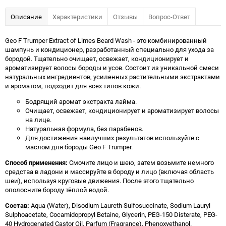
Описание
Характеристики
Отзывы
Вопрос-Ответ
Geo F Trumper Extract of Limes Beard Wash - это комбинированный
шампунь и кондиционер, разработанный специально для ухода за
бородой. Тщательно очищает, освежает, кондиционирует и
ароматизирует волосы бороды и усов. Состоит из уникальной смеси
натуральных ингредиентов, усиленных растительными экстрактами
и ароматом, подходит для всех типов кожи.
Бодрящий аромат экстракта лайма.
Очищает, освежает, кондиционирует и ароматизирует волосы
на лице.
Натуральная формула, без парабенов.
Для достижения наилучших результатов используйте с
маслом для бороды Geo F Trumper.
Способ применения:
Смочите лицо и шею, затем возьмите немного
средства в ладони и массируйте в бороду и лицо (включая область
шеи), используя круговые движения. После этого тщательно
ополосните бороду тёплой водой.
Состав:
Aqua (Water), Disodium Laureth Sulfosuccinate, Sodium Lauryl
Sulphoacetate, Cocamidopropyl Betaine, Glycerin, PEG-150 Disterate, PEG-
40 Hydrogenated Castor Oil, Parfum (Fragrance), Phenoxyethanol.