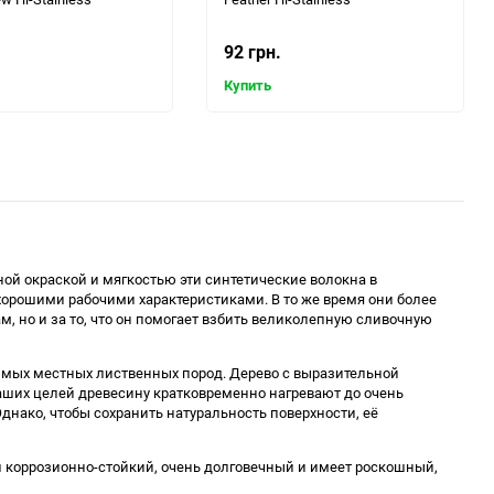
92 грн.
Купить
ной окраской и мягкостью эти синтетические волокна в
хорошими рабочими характеристиками. В то же время они более
, но и за то, что он помогает взбить великолепную сливочную
имых местных лиственных пород. Дерево с выразительной
 наших целей древесину кратковременно нагревают до очень
Однако, чтобы сохранить натуральность поверхности, её
ал коррозионно-стойкий, очень долговечный и имеет роскошный,