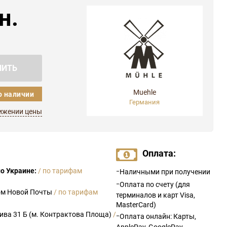
н.
ПИТЬ
Muehle
о наличии
Германия
ижении цены
Оплата:
-
о Украине:
/ по тарифам
Наличными при получении
-
Оплата по счету (для
ом Новой Почты
/ по тарифам
терминалов и карт Visa,
MasterCard)
рива 31 Б (м. Контрактова Площа)
/
-
Оплата онлайн: Карты,
ApplePay, GooglePay