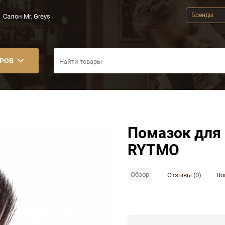
Бренды
Салон Mr. Greys
АРОВ
Помазок для 
RYTMO
Обзор
Отзывы (0)
Во