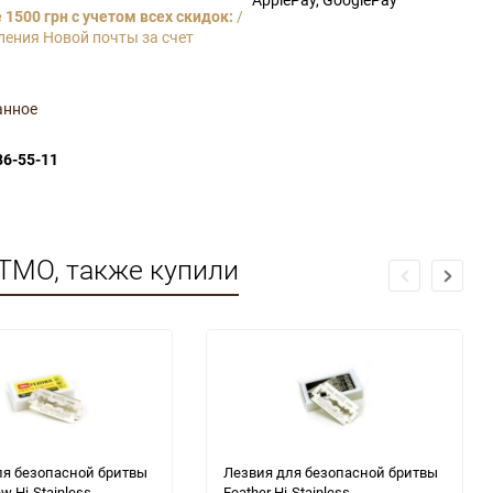
1500 грн с учетом всех скидок:
/
ления Новой почты за счет
анное
86-55-11
TMO, также купили
ля безопасной бритвы
Лезвия для безопасной бритвы
w Hi-Stainless
Feather Hi-Stainless