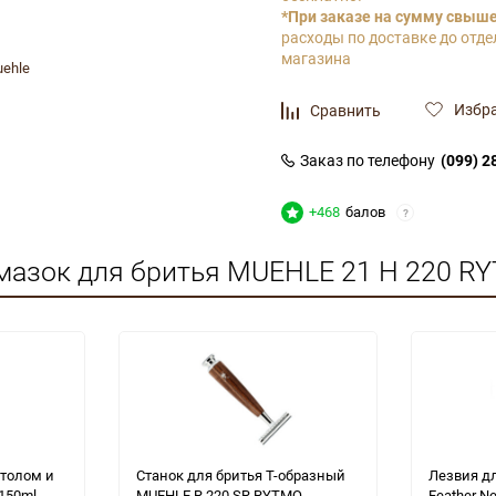
*При заказе на сумму свыше 
расходы по доставке до отде
магазина
ehle
Избр
Сравнить
Заказ по телефону
(099) 2
+468
балов
?
мазок для бритья MUEHLE 21 H 220 RY
нтолом и
Станок для бритья Т-образный
Лезвия д
150ml
MUEHLE R 220 SR RYTMO
Feather Ne