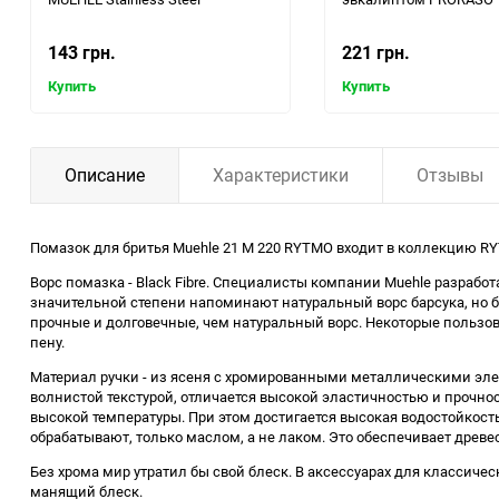
143 грн.
221 грн.
Купить
Купить
Описание
Характеристики
Отзывы
Помазок для бритья Muehle 21 M 220 RYTMO входит в коллекцию RY
Ворс помазка - Black Fibre. Специалисты компании Muehle разрабо
значительной степени напоминают натуральный ворс барсука, но б
прочные и долговечные, чем натуральный ворс. Некоторые пользова
пену.
Материал ручки - из ясеня с хромированными металлическими эле
волнистой текстурой, отличается высокой эластичностью и прочнос
высокой температуры. При этом достигается высокая водостойкость
обрабатывают, только маслом, а не лаком. Это обеспечивает древе
Без хрома мир утратил бы свой блеск. В аксессуарах для классиче
манящий блеск.