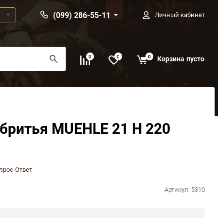
(099) 286-55-11
Личный кабинет
0
0
0
Корзина
пусто
бритья MUEHLE 21 H 220
прос-Ответ
Артикул:
5310