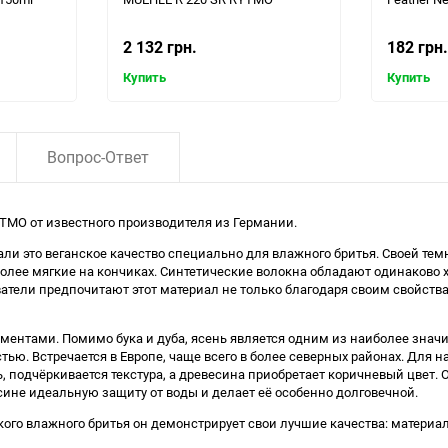
2 132 грн.
182 грн.
Купить
Купить
Вопрос-Ответ
TMO от известного производителя из Германии.
тали это веганское качество специально для влажного бритья. Своей тем
олее мягкие на кончиках. Синтетические волокна обладают одинаково 
тели предпочитают этот материал не только благодаря своим свойствам
ментами. Помимо бука и дуба, ясень является одним из наиболее знач
тью. Встречается в Европе, чаще всего в более северных районах. Для
, подчёркивается текстура, а древесина приобретает коричневый цвет. 
сине идеальную защиту от воды и делает её особенно долговечной.
ского влажного бритья он демонстрирует свои лучшие качества: матери