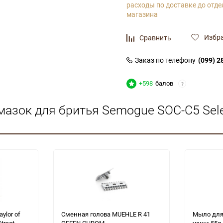
расходы по доставке до отде
магазина
Избр
Сравнить
Заказ по телефону
(099) 2
+598
балов
?
мазок для бритья Semogue SOC-C5 Sele
ylor of
Сменная голова MUEHLE R 41
Мыло для 