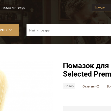
Бренды
Салон Mr. Greys
АРОВ
Помазок для
Selected Prem
Обзор
Отзывы (0)
Во