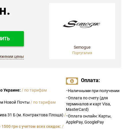
н.
ПИТЬ
Semogue
Португалия
ижении цены
Оплата:
-
о Украине:
/ по тарифам
Наличными при получении
-
Оплата по счету (для
ом Новой Почты
/ по тарифам
терминалов и карт Visa,
MasterCard)
рива 31 Б (м. Контрактова Площа)
/
-
Оплата онлайн: Карты,
ApplePay, GooglePay
1500 грн с учетом всех скидок:
/