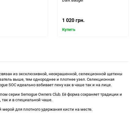
Dark Badger
1 020 грн.
Купить
ю связан из эксклюзивной, неокрашенной, селекционной щетины
азатель выше, тем однороднее и плотнее узел. Селекционная
ue SOC идеально взбивает пену как в чаше так и на лице.
ипом серии Semogue Owners Club. Её форма сохраняет традиции и
 так и в специальной чаше.
 мерой для плотного удержания кисти на месте.