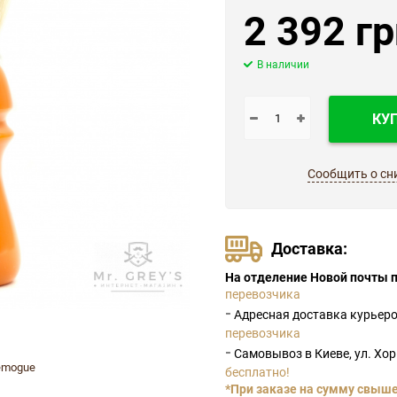
2 392 гр
В наличии
КУ
Сообщить о сн
Доставка:
На отделение Новой почты п
перевозчика
-
Адресная доставка курьер
перевозчика
-
Самовывоз в Киеве, ул. Хо
emogue
бесплатно!
*При заказе на сумму свыше 