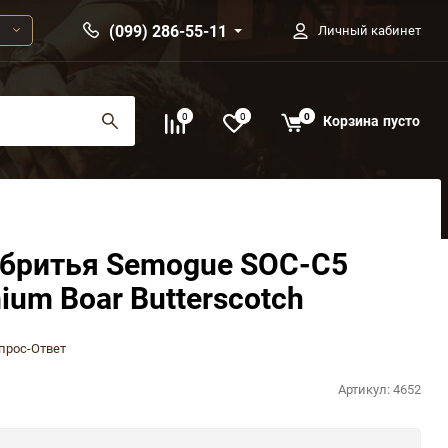
(099) 286-55-11
Личный кабинет
0
0
0
Корзина
пусто
 бритья Semogue SOC-C5
ium Boar Butterscotch
прос-Ответ
Артикул:
4652