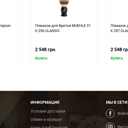
impson
Помазок для бритья MUEHLE 31
Помазок 
K 256 CLASSIC
K 257 CLA
2 548 грн.
2 548 гр
Купить
Купить
ИНФОРМАЦИЯ
МЫ В СЕТИ
Условия доставки
Фейс
Обмен и возврат
Инст
Greys.Клуб Discount