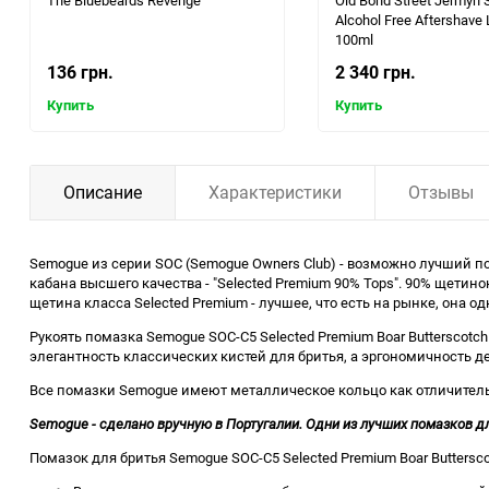
The Bluebeards Revenge
Old Bond Street Jermyn S
Alcohol Free Aftershave 
100ml
136 грн.
2 340 грн.
Купить
Купить
Описание
Характеристики
Отзывы
Semogue из серии SOC (Semogue Owners Club) - возможно лучший 
кабана высшего качества - "Selected Premium 90% Tops". 90% щетин
щетина класса Selected Premium
- лучшее, что есть на рынке, она 
Рукоять помазка Semogue SOC-C5 Selected Premium Boar Butterscot
элегантность классических кистей для бритья, а эргономичность д
Все помазки Semogue имеют металлическое кольцо как отличитель
Semogue - сделано вручную в Португалии. Одни из лучших помазков дл
Помазок для бритья Semogue SOC-C5 Selected Premium Boar Buttersco