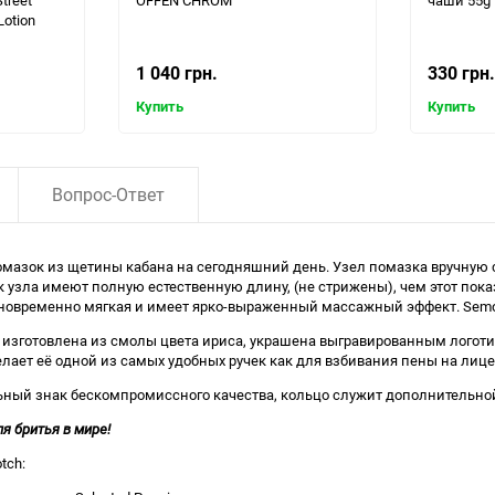
treet
OFFEN CHROM
чаши 55g
Lotion
1 040 грн.
330 грн.
Купить
Купить
Вопрос-Ответ
помазок из щетины кабана на сегодняшний день. Узел помазка вручну
ок узла имеют полную естественную длину, (не стрижены), чем этот пок
одновременно мягкая и имеет ярко-выраженный массажный эффект. Semog
ch изготовлена из смолы цвета ириса, украшена выгравированным логот
елает её одной из самых удобных ручек как для взбивания пены на лице,
ный знак бескомпромиссного качества, кольцо служит дополнительной
я бритья в мире!
tch: