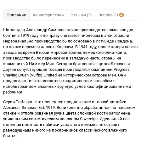
Описание
Характеристики
Отзывы (2)
Вопрос-Ответ
4
Шотландец Александр Симпсон начал производство помазков для
бритья в 1919 году и по праву считается пионером в этой отрасли.
Первоначально производство было основано в Ист-Энде Лондона,
но позже переместилось в Клэпхем. В 1941 году, после потери своего
завода во время Второй мировой войны, немецкого блиц-крига,
производство было перенесено в западную часть страны на
знаменитый Ниммер Мил. Сегодня бритвенные щетки Simpson и
другие сопутствующие товары производятся компанией Progress
Shaving Brush (Vulfix) Limited на историческом острове Мэн. Они
продолжают изготавливаться традиционным способом с
использованием вязанных вручную узлов квалифицированными
рабочими.
Серия Trafalgar - это последнее предложение от новой линейки
Alexander Simpson Est. 1919. Великолепно обработанная на токарном
станке и отполированная ручка цвета слоновой кости заполнена
уникальным синтетическим волокном Sovereign. Идеальный вес,
отличная плотность набивки узла этого помазка не оставит
равнодушным никого из поклонников классического влажного
бритья.