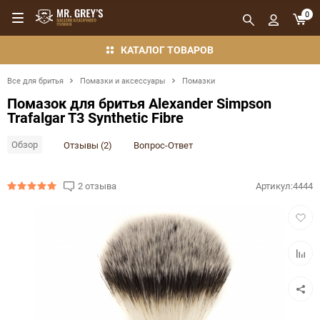
0
КАТАЛОГ ТОВАРОВ
Все для бритья
Помазки и аксессуары
Помазки
Помазок для бритья Alexander Simpson
Trafalgar T3 Synthetic Fibre
Обзор
Отзывы (2)
Вопрос-Ответ
2 отзыва
Артикул:
4444
Добав
в
избра
Добав
в
сравн